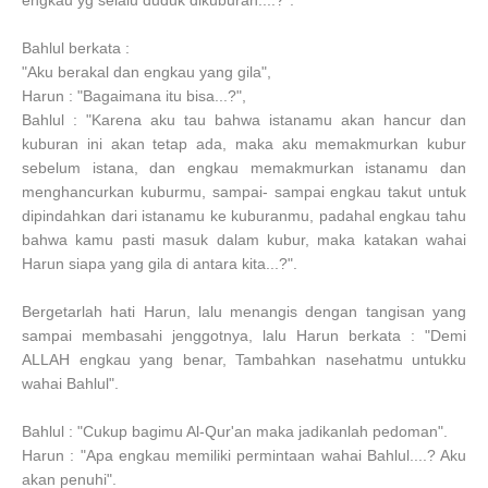
Bahlul berkata :
"Aku berakal dan engkau yang gila",
Harun : "Bagaimana itu bisa...?",
Bahlul : "Karena aku tau bahwa istanamu akan hancur dan
kuburan ini akan tetap ada, maka aku memakmurkan kubur
sebelum istana, dan engkau memakmurkan istanamu dan
menghancurkan kuburmu, sampai- sampai engkau takut untuk
dipindahkan dari istanamu ke kuburanmu, padahal engkau tahu
bahwa kamu pasti masuk dalam kubur, maka katakan wahai
Harun siapa yang gila di antara kita...?".
Bergetarlah hati Harun, lalu menangis dengan tangisan yang
sampai membasahi jenggotnya, lalu Harun berkata : "Demi
ALLAH engkau yang benar, Tambahkan nasehatmu untukku
wahai Bahlul".
Bahlul : "Cukup bagimu Al-Qur'an maka jadikanlah pedoman".
Harun : "Apa engkau memiliki permintaan wahai Bahlul....? Aku
akan penuhi".