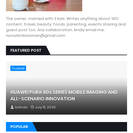
The owner, married with 3 kids. Writes anything about SEO
content, travel, beauty, foods, parenting, events sharing and
guest post too. Any collaboration, kindly email me :
nurazlindaazman@gmail.com
FEATURED POST
huawei
HUAWEI PURA 90s SERIES MOBILE IMAGING AND
ALL-SCENARIO INNOVATION
Azlinda
July 15, 2026
POPULAR