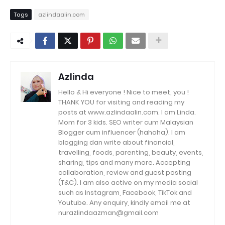
Tags
azlindaalin.com
Azlinda
Hello & Hi everyone ! Nice to meet, you !
THANK YOU for visiting and reading my
posts at www.azlindaalin.com. I am Linda.
Mom for 3 kids. SEO writer cum Malaysian
Blogger cum influencer (hahaha). I am
blogging dan write about financial,
travelling, foods, parenting, beauty, events,
sharing, tips and many more. Accepting
collaboration, review and guest posting
(T&C). I am also active on my media social
such as Instagram, Facebook, TikTok and
Youtube. Any enquiry, kindly email me at
nurazlindaazman@gmail.com