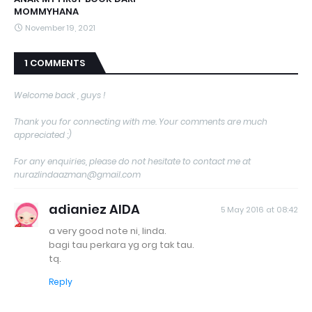
MOMMYHANA
November 19, 2021
1 COMMENTS
Welcome back , guys !
Thank you for connecting with me. Your comments are much
appreciated :)
For any enquiries, please do not hesitate to contact me at
nurazlindaazman@gmail.com
adianiez AIDA
5 May 2016 at 08:42
a very good note ni, linda.
bagi tau perkara yg org tak tau.
tq.
Reply