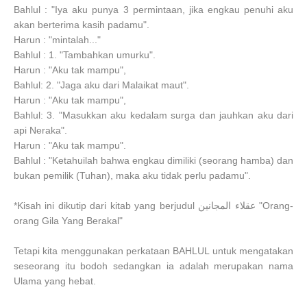
Bahlul : "Iya aku punya 3 permintaan, jika engkau penuhi aku
akan berterima kasih padamu".
Harun : "mintalah..."
Bahlul : 1. "Tambahkan umurku".
Harun : "Aku tak mampu",
Bahlul: 2. "Jaga aku dari Malaikat maut".
Harun : "Aku tak mampu",
Bahlul: 3. "Masukkan aku kedalam surga dan jauhkan aku dari
api Neraka".
Harun : "Aku tak mampu".
Bahlul : "Ketahuilah bahwa engkau dimiliki (seorang hamba) dan
bukan pemilik (Tuhan), maka aku tidak perlu padamu".
*Kisah ini dikutip dari kitab yang berjudul عقلاء ﺍﻟﻤﺠﺎﻧﻴﻦ "Orang-
orang Gila Yang Berakal"
Tetapi kita menggunakan perkataan BAHLUL untuk mengatakan
seseorang itu bodoh sedangkan ia adalah merupakan nama
Ulama yang hebat.