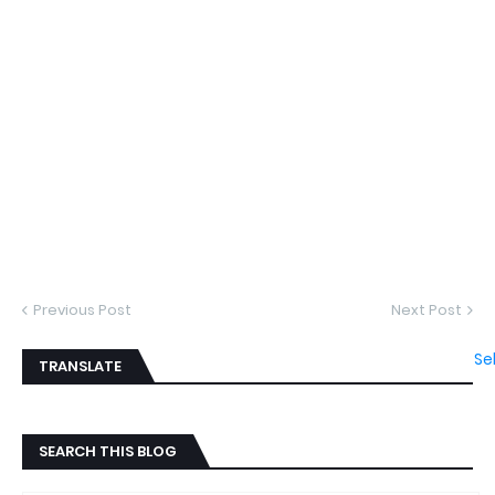
Previous Post
Next Post
Se
TRANSLATE
SEARCH THIS BLOG