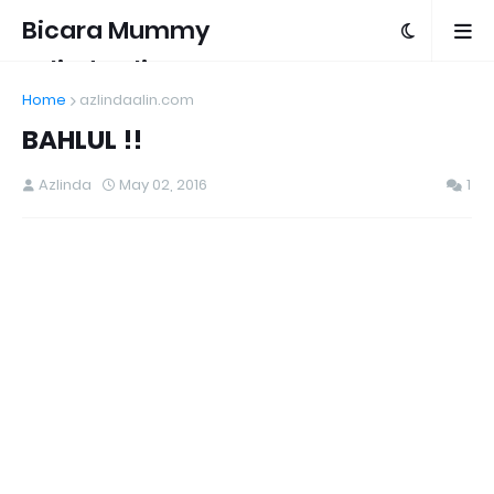
Bicara Mummy
Azlinda Alin
Home
azlindaalin.com
BAHLUL !!
Azlinda
May 02, 2016
1