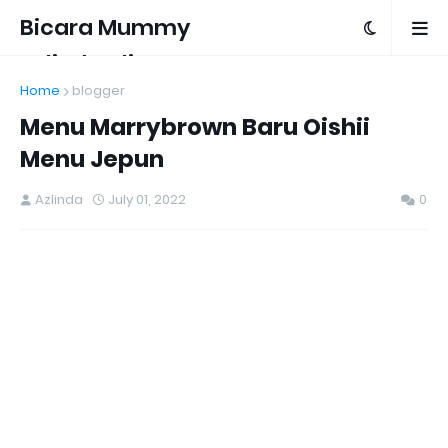
Bicara Mummy
Azlinda Alin
Home
blogger
Menu Marrybrown Baru Oishii
Menu Jepun
Azlinda
July 01, 2022
0