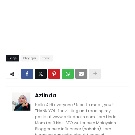
Tags
blogger
food
Azlinda
Hello & Hi everyone ! Nice to meet, you !
THANK YOU for visiting and reading my
posts at www.azlindaalin.com. I am Linda.
Mom for 3 kids. SEO writer cum Malaysian
Blogger cum influencer (hahaha). I am
blogging dan write about financial,