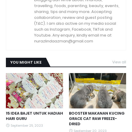
travelling, foods, parenting, beauty, events,
sharing, tips and many more. Accepting
collaboration, review and guest posting
(T&C). I am also active on my media social
such as Instagram, Facebook, TikTok and
Youtube. Any enquiry, kindly email me at
nurazlindaazman@gmail.com
YOU MIGHT LIKE
View all
15 IDEA BAJET UNTUK HADIAH
BOOSTER MAKANAN KUCING
HARI GURU
GRACE CAT RAW FREEZE-
DRIED
September 25, 2023
September 20, 2023