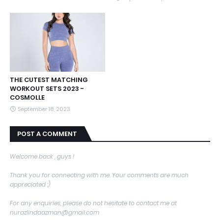
THE CUTEST MATCHING
WORKOUT SETS 2023 -
COSMOLLE
September 18, 2023
POST A COMMENT
Welcome back , guys !
Thank you for connecting with me. Your comments are much
appreciated :)
For any enquiries, please do not hesitate to contact me at
nurazlindaazman@gmail.com