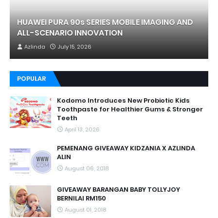
HUAWEI PURA 90s SERIES MOBILE IMAGING AND
ALL-SCENARIO INNOVATION
Azlinda
July 15, 2026
POPULAR
Kodomo Introduces New Probiotic Kids
Toothpaste for Healthier Gums & Stronger
Teeth
April 13, 2026
PEMENANG GIVEAWAY KIDZANIA X AZLINDA
ALIN
August 06, 2018
GIVEAWAY BARANGAN BABY TOLLYJOY
BERNILAI RM150
August 01, 2018