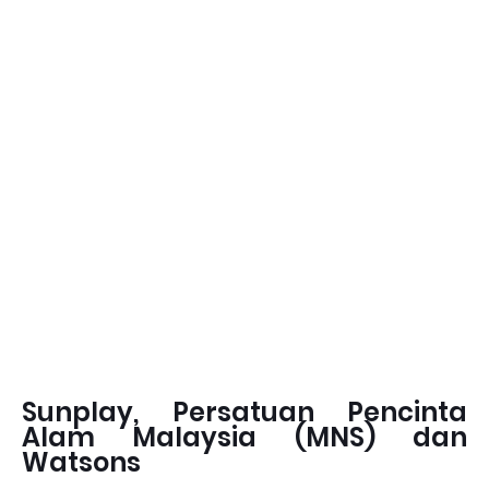
Sunplay, Persatuan Pencinta
Alam Malaysia (MNS) dan
Watsons