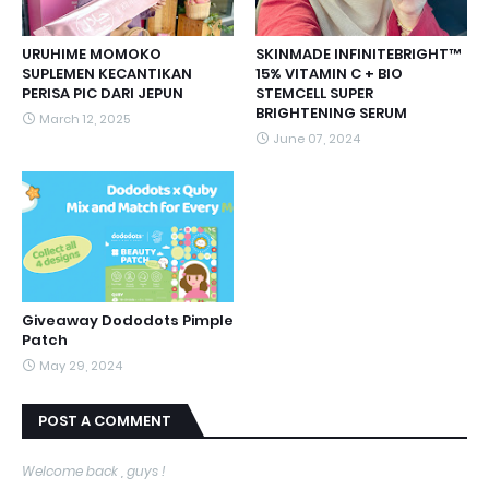
URUHIME MOMOKO
SKINMADE INFINITEBRIGHT™
SUPLEMEN KECANTIKAN
15% VITAMIN C + BIO
PERISA PIC DARI JEPUN
STEMCELL SUPER
BRIGHTENING SERUM
March 12, 2025
June 07, 2024
Giveaway Dododots Pimple
Patch
May 29, 2024
POST A COMMENT
Welcome back , guys !