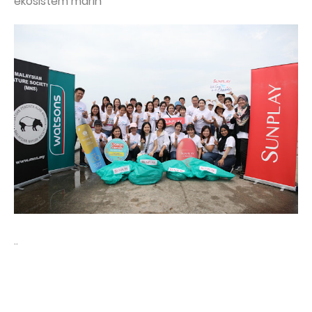
ekosistem marin
..