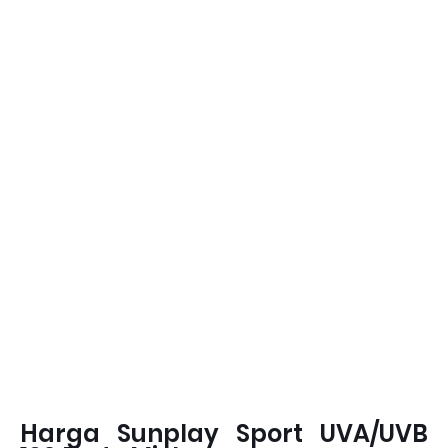
Harga Sunplay Sport UVA/UVB