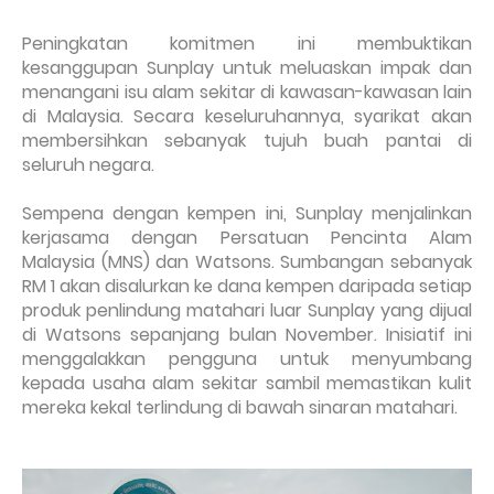
Peningkatan komitmen ini membuktikan
kesanggupan Sunplay untuk meluaskan impak dan
menangani isu alam sekitar di kawasan-kawasan lain
di Malaysia. Secara keseluruhannya, syarikat akan
membersihkan sebanyak tujuh buah pantai di
seluruh negara.
Sempena dengan kempen ini, Sunplay menjalinkan
kerjasama dengan Persatuan Pencinta Alam
Malaysia (MNS) dan Watsons. Sumbangan sebanyak
RM 1 akan disalurkan ke dana kempen daripada setiap
produk penlindung matahari luar Sunplay yang dijual
di Watsons sepanjang bulan November. Inisiatif ini
menggalakkan pengguna untuk menyumbang
kepada usaha alam sekitar sambil memastikan kulit
mereka kekal terlindung di bawah sinaran matahari.