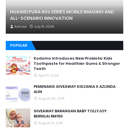
HUAWEI PURA 90s SERIES MOBILE IMAGING AND
ALL-SCENARIO INNOVATION
Azlinda
July 15, 2026
POPULAR
Kodomo Introduces New Probiotic Kids
Toothpaste for Healthier Gums & Stronger
Teeth
April 13, 2026
PEMENANG GIVEAWAY KIDZANIA X AZLINDA
ALIN
August 06, 2018
GIVEAWAY BARANGAN BABY TOLLYJOY
BERNILAI RM150
August 01, 2018