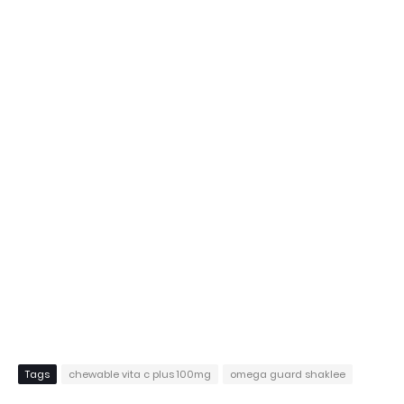
Tags
chewable vita c plus 100mg
omega guard shaklee