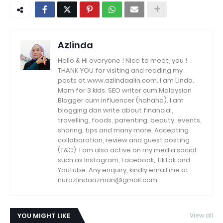
Azlinda
Hello & Hi everyone ! Nice to meet, you !
THANK YOU for visiting and reading my
posts at www.azlindaalin.com. I am Linda.
Mom for 3 kids. SEO writer cum Malaysian
Blogger cum influencer (hahaha). I am
blogging dan write about financial,
travelling, foods, parenting, beauty, events,
sharing, tips and many more. Accepting
collaboration, review and guest posting
(T&C). I am also active on my media social
such as Instagram, Facebook, TikTok and
Youtube. Any enquiry, kindly email me at
nurazlindaazman@gmail.com
YOU MIGHT LIKE
View all