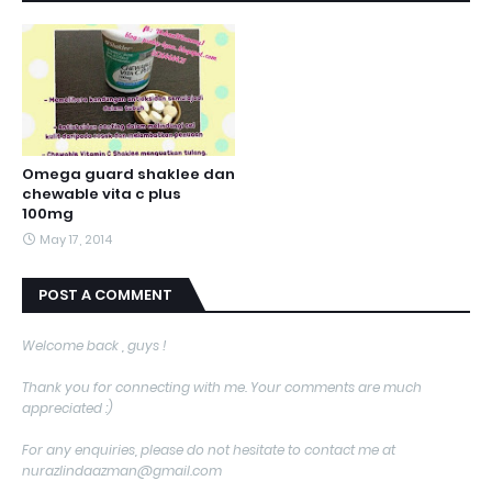
Omega guard shaklee dan
chewable vita c plus
100mg
May 17, 2014
POST A COMMENT
Welcome back , guys !
Thank you for connecting with me. Your comments are much
appreciated :)
For any enquiries, please do not hesitate to contact me at
nurazlindaazman@gmail.com