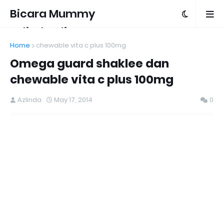
Bicara Mummy
Azlinda Alin
Home
chewable vita c plus 100mg
Omega guard shaklee dan
chewable vita c plus 100mg
Azlinda
May 17, 2014
0