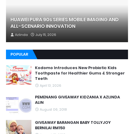
HUAWEI PURA 90s SERIES MOBILE IMAGING AND
ALL-SCENARIO INNOVATION
Azlinda
July 15, 2026
POPULAR
Kodomo Introduces New Probiotic Kids
Toothpaste for Healthier Gums & Stronger
Teeth
April 13, 2026
PEMENANG GIVEAWAY KIDZANIA X AZLINDA
ALIN
August 06, 2018
GIVEAWAY BARANGAN BABY TOLLYJOY
BERNILAI RM150