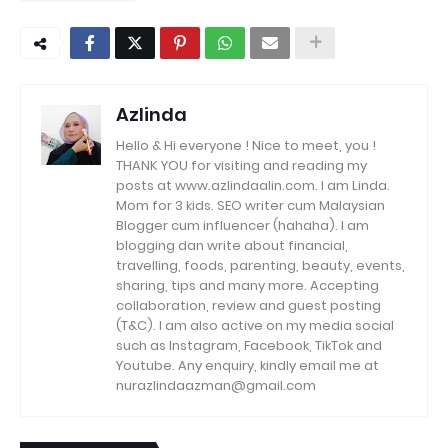
Azlinda
Hello & Hi everyone ! Nice to meet, you !
THANK YOU for visiting and reading my
posts at www.azlindaalin.com. I am Linda.
Mom for 3 kids. SEO writer cum Malaysian
Blogger cum influencer (hahaha). I am
blogging dan write about financial,
travelling, foods, parenting, beauty, events,
sharing, tips and many more. Accepting
collaboration, review and guest posting
(T&C). I am also active on my media social
such as Instagram, Facebook, TikTok and
Youtube. Any enquiry, kindly email me at
nurazlindaazman@gmail.com