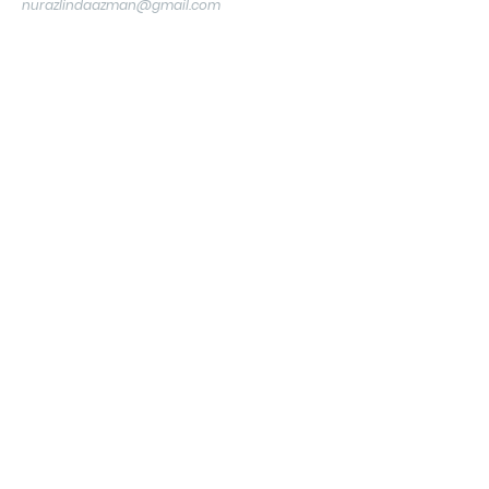
nurazlindaazman@gmail.com