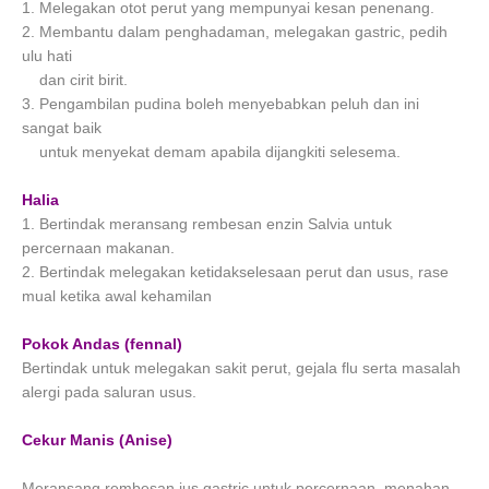
1. Melegakan otot perut yang mempunyai kesan penenang.
2. Membantu dalam penghadaman, melegakan gastric, pedih
ulu hati
dan cirit birit.
3. Pengambilan pudina boleh menyebabkan peluh dan ini
sangat baik
untuk menyekat demam apabila dijangkiti selesema.
Halia
1. Bertindak meransang rembesan enzin Salvia untuk
percernaan makanan.
2. Bertindak melegakan ketidakselesaan perut dan usus, rase
mual ketika awal kehamilan
Pokok Andas (fennal)
Bertindak untuk melegakan sakit perut, gejala flu serta masalah
alergi pada saluran usus.
Cekur Manis (Anise)
Meransang rembesan jus gastric untuk percernaan, menahan