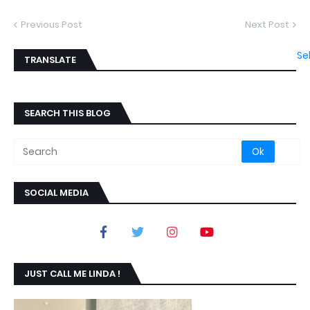
Previous Post
Next Post
Se
TRANSLATE
SEARCH THIS BLOG
SOCIAL MEDIA
JUST CALL ME LINDA !