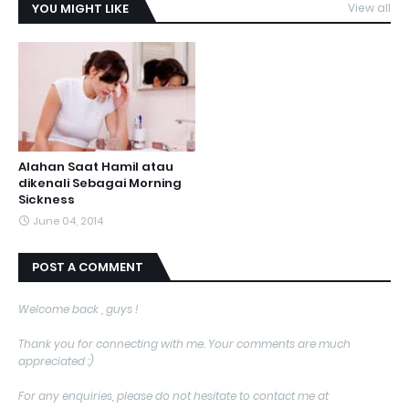
YOU MIGHT LIKE
View all
Alahan Saat Hamil atau
dikenali Sebagai Morning
Sickness
June 04, 2014
POST A COMMENT
Welcome back , guys !
Thank you for connecting with me. Your comments are much
appreciated :)
For any enquiries, please do not hesitate to contact me at