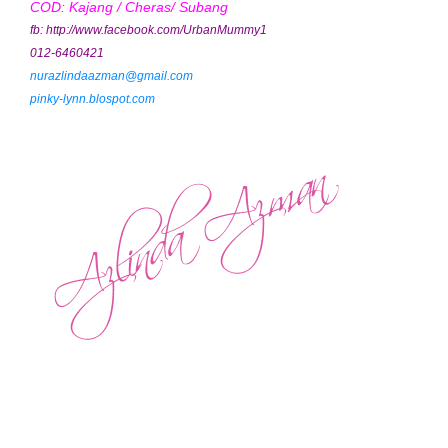
COD: Kajang / Cheras/ Subang
fb: http://www.facebook.com/UrbanMummy1
012-6460421
nurazlindaazman@gmail.com
pinky-lynn.blospot.com