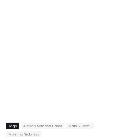
Tags
Alahan Semasa Hamil
Mabuk Hamil
Morning Sickness