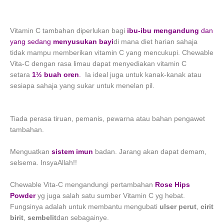
Vitamin C tambahan diperlukan bagi
ibu-ibu mengandung
dan
yang sedang
menyusukan bayi
di mana diet harian sahaja
tidak mampu memberikan vitamin C yang mencukupi. Chewable
Vita-C dengan rasa limau dapat menyediakan vitamin C
setara
1½ buah oren
.
Ia ideal juga untuk kanak-kanak atau
sesiapa sahaja yang sukar untuk menelan pil.
Tiada perasa tiruan, pemanis, pewarna atau bahan pengawet
tambahan.
Menguatkan
sistem imun
badan. Jarang akan dapat demam,
selsema. InsyaAllah!!
Chewable Vita-C mengandungi pertambahan
Rose Hips
Powder
yg juga salah satu sumber Vitamin C yg hebat.
Fungsinya adalah untuk membantu mengubati
ulser perut
,
cirit
birit
,
sembelit
dan sebagainye.