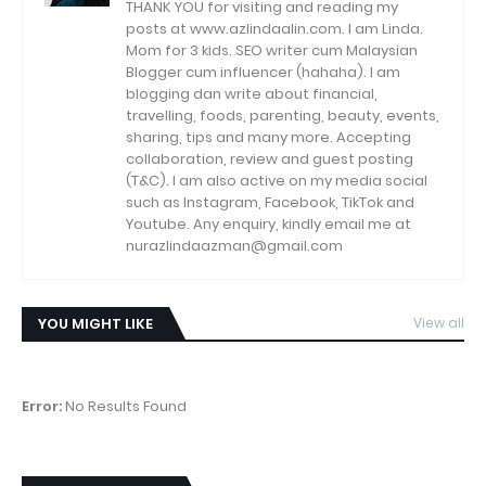
THANK YOU for visiting and reading my
posts at www.azlindaalin.com. I am Linda.
Mom for 3 kids. SEO writer cum Malaysian
Blogger cum influencer (hahaha). I am
blogging dan write about financial,
travelling, foods, parenting, beauty, events,
sharing, tips and many more. Accepting
collaboration, review and guest posting
(T&C). I am also active on my media social
such as Instagram, Facebook, TikTok and
Youtube. Any enquiry, kindly email me at
nurazlindaazman@gmail.com
YOU MIGHT LIKE
View all
Error:
No Results Found