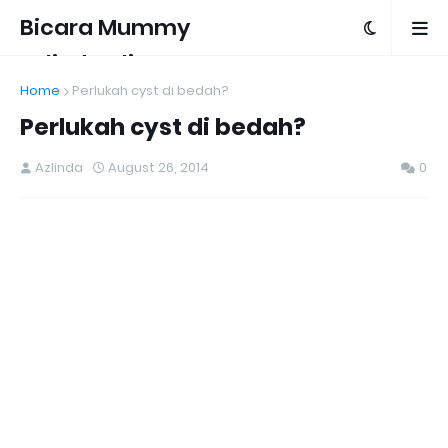
Bicara Mummy
Azlinda Alin
Home
Perlukah cyst di bedah?
Perlukah cyst di bedah?
Azlinda
August 26, 2014
0