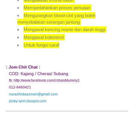
Memperlahankan proses penuaan
Mengurangkan blood-clot yang boleh
menyebabkan serangan jantung
Mengawal kencing manis dan darah tinggi
Mengawal kolesterol
Untuk fungsi saraf
: Jom Chit Chat :
COD: Kajang / Cheras/ Subang
fb: http://www.facebook.com/UrbanMummy1
012-6460421
nurazlindaazman@gmail.com
pinky-lynn.blospot.com