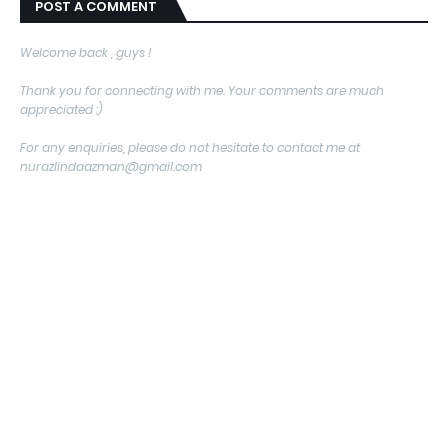
POST A COMMENT
Welcome back , guys !
Thank you for connecting with me. Your comments are much
appreciated :)
For any enquiries, please do not hesitate to contact me at
nurazlindaazman@gmail.com