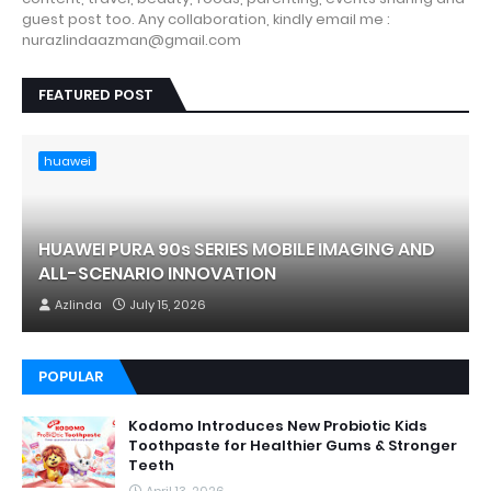
guest post too. Any collaboration, kindly email me :
nurazlindaazman@gmail.com
FEATURED POST
huawei
HUAWEI PURA 90s SERIES MOBILE IMAGING AND
ALL-SCENARIO INNOVATION
Azlinda
July 15, 2026
POPULAR
Kodomo Introduces New Probiotic Kids
Toothpaste for Healthier Gums & Stronger
Teeth