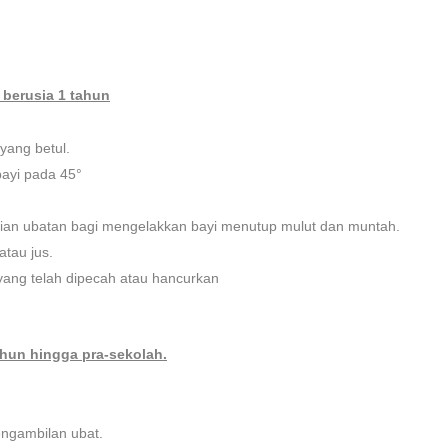
 berusia 1 tahun
yang betul.
ayi pada 45°
rian ubatan bagi mengelakkan bayi menutup mulut dan muntah.
tau jus.
 yang telah dipecah atau hancurkan
ahun hingga pra-sekolah.
ngambilan ubat.