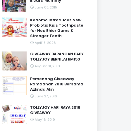
Bicara Mummy
June 05, 2015
Kodomo Introduces New
Probiotic Kids Toothpaste
for Healthier Gums &
Stronger Teeth
April 13, 2026
GIVEAWAY BARANGAN BABY
TOLLYJOY BERNILAI RM150
August 01, 2018
Pemenang Giveaway
Ramadhan 2016 Bersama
Azlinda Alin
June 27, 2016
TOLLYJOY HARI RAYA 2019
GIVEAWAY
May 16, 2019