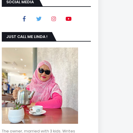
SOCIAL MEDIA
JUST CALL ME LINDA !
The owner, married with 3 kids. Writes