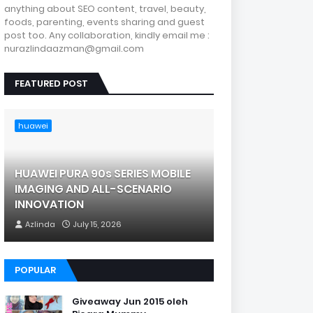
anything about SEO content, travel, beauty,
foods, parenting, events sharing and guest
post too. Any collaboration, kindly email me :
nurazlindaazman@gmail.com
FEATURED POST
huawei
HUAWEI PURA 90s SERIES MOBILE
IMAGING AND ALL-SCENARIO
INNOVATION
Azlinda
July 15, 2026
POPULAR
Giveaway Jun 2015 oleh