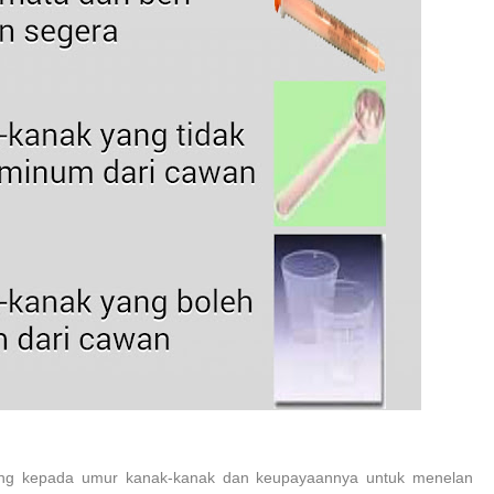
tung kepada umur kanak-kanak dan keupayaannya untuk menelan