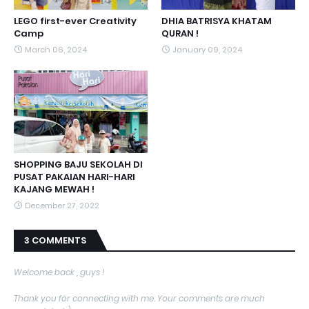
LEGO first-ever Creativity
DHIA BATRISYA KHATAM
Camp
QURAN !
March 06, 2024
January 09, 2024
SHOPPING BAJU SEKOLAH DI
PUSAT PAKAIAN HARI-HARI
KAJANG MEWAH !
December 27, 2022
3 COMMENTS
Welcome back , guys !
Thank you for connecting with me. Your comments are much