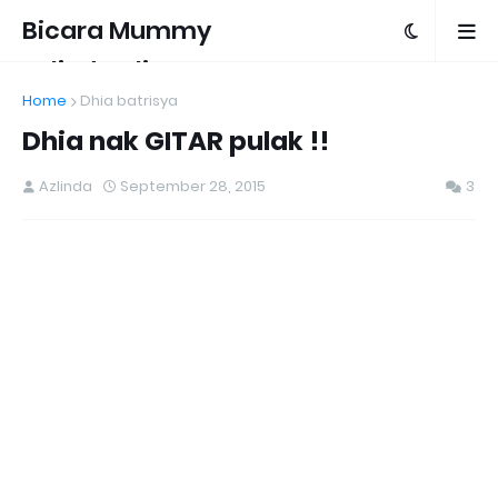
Bicara Mummy
Azlinda Alin
Home
Dhia batrisya
Dhia nak GITAR pulak !!
Azlinda
September 28, 2015
3