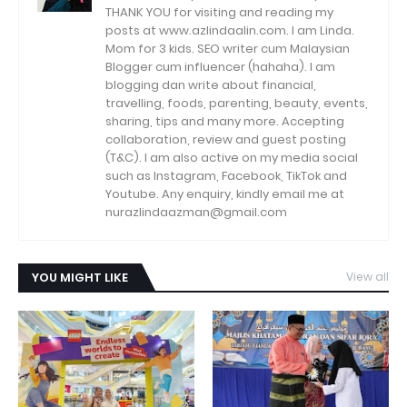
THANK YOU for visiting and reading my
posts at www.azlindaalin.com. I am Linda.
Mom for 3 kids. SEO writer cum Malaysian
Blogger cum influencer (hahaha). I am
blogging dan write about financial,
travelling, foods, parenting, beauty, events,
sharing, tips and many more. Accepting
collaboration, review and guest posting
(T&C). I am also active on my media social
such as Instagram, Facebook, TikTok and
Youtube. Any enquiry, kindly email me at
nurazlindaazman@gmail.com
YOU MIGHT LIKE
View all