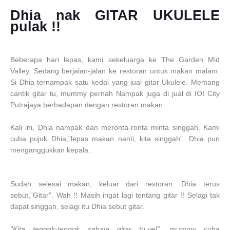
Dhia nak GITAR UKULELE
pulak !!
Beberapa hari lepas, kami sekeluarga ke The Garden Mid
Valley. Sedang berjalan-jalan ke restoran untuk makan malam.
Si Dhia ternampak satu kedai yang jual gitar Ukulele. Memang
cantik gitar tu, mummy pernah Nampak juga di jual di IOI City
Putrajaya berhadapan dengan restoran makan.
Kali ini, Dhia nampak dan meronta-ronta minta singgah. Kami
cuba pujuk Dhia,”lepas makan nanti, kita singgah”. Dhia pun
menganggukkan kepala.
Sudah selesai makan, keluar dari restoran. Dhia terus
sebut,”Gitar”. Wah !! Masih ingat lagi tentang gitar !! Selagi tak
dapat singgah, selagi itu Dhia sebut gitar.
“Kita tengok-tengok sahaja gitar tu,ye!”,
mummy cuba