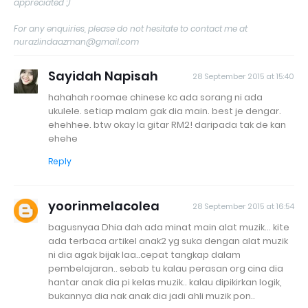
appreciated :)
For any enquiries, please do not hesitate to contact me at
nurazlindaazman@gmail.com
Sayidah Napisah
28 September 2015 at 15:40
hahahah roomae chinese kc ada sorang ni ada
ukulele. setiap malam gak dia main. best je dengar.
ehehhee. btw okay la gitar RM2! daripada tak de kan
ehehe
Reply
yoorinmelacolea
28 September 2015 at 16:54
bagusnyaa Dhia dah ada minat main alat muzik... kite
ada terbaca artikel anak2 yg suka dengan alat muzik
ni dia agak bijak laa..cepat tangkap dalam
pembelajaran.. sebab tu kalau perasan org cina dia
hantar anak dia pi kelas muzik.. kalau dipikirkan logik,
bukannya dia nak anak dia jadi ahli muzik pon..