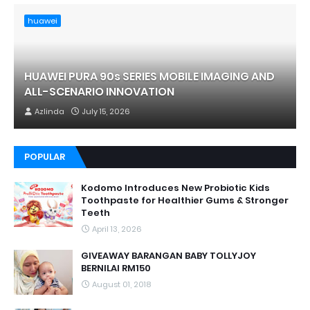
huawei
HUAWEI PURA 90s SERIES MOBILE IMAGING AND
ALL-SCENARIO INNOVATION
Azlinda
July 15, 2026
POPULAR
Kodomo Introduces New Probiotic Kids
Toothpaste for Healthier Gums & Stronger
Teeth
April 13, 2026
GIVEAWAY BARANGAN BABY TOLLYJOY
BERNILAI RM150
August 01, 2018