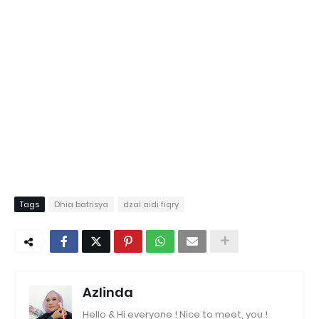
Tags
Dhia batrisya
dzal aidi fiqry
Azlinda
Hello & Hi everyone ! Nice to meet, you !