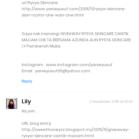
url Rysya Skincare:
http://www.yanieyusuf.com/2015/11/rysya-skincare-
dari-rozita-che-wan-che.html
Saya nak menangi GIVEAWAY RYSYA SKINCARE CANTIK
MACAM CHE TA BERSAMA AZLINDA ALIN RYSYA SKINCARE
LY Pembersih Muka.
Instagram : www.instagram.com/yanieyusuf
Email : yanieyusuf05@yahoo.com
Reply
Lily
2 November 2015 at 16:05
lily join..
URL blog entry:
http://sweethoneyzz.blogspot.my/2015/11/giveaway-
rysya-skincare-cantik-macam.html