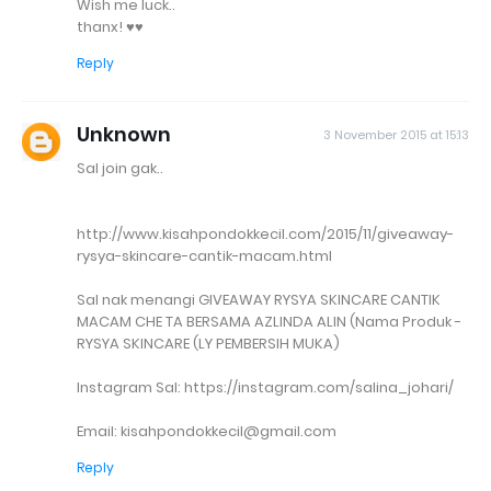
Wish me luck..
thanx! ♥♥
Reply
Unknown
3 November 2015 at 15:13
Sal join gak..
http://www.kisahpondokkecil.com/2015/11/giveaway-
rysya-skincare-cantik-macam.html
Sal nak menangi GIVEAWAY RYSYA SKINCARE CANTIK
MACAM CHE TA BERSAMA AZLINDA ALIN (Nama Produk -
RYSYA SKINCARE (LY PEMBERSIH MUKA)
Instagram Sal: https://instagram.com/salina_johari/
Email: kisahpondokkecil@gmail.com
Reply