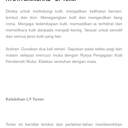
Direka untuk
melindungi kulit
, menjadikan kelihatan
berseri,
lembut dan licin.
Menegangkan
kulit dan
mengecilkan
liang
roma.
Menjaga
kelembapan
kulit,
memastikan ia
terhidrat dan
memelihara
kulit
daripada menjadi
kering.
Sesuai untuk
sensitif
dan semua jenis
kulit yang lain.
Arahan: Gunakan
dua kali sehari.
Sapukan
pada waktu pagi dan
malam selepas
mencuci muka
dengan
Rysya
Penjagaan Kulit
Pembersih
Muka.
Elakkan sentuhan
dengan mata.
Kelebihan LY Toner
T
oner
ini
bersifat lembut
dan
perlahan-lahan
membersihkan