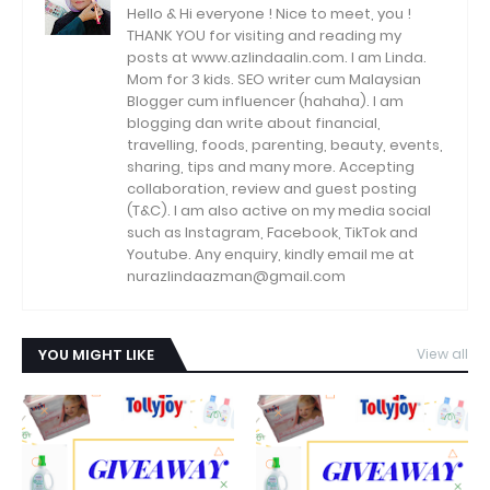
Hello & Hi everyone ! Nice to meet, you !
THANK YOU for visiting and reading my
posts at www.azlindaalin.com. I am Linda.
Mom for 3 kids. SEO writer cum Malaysian
Blogger cum influencer (hahaha). I am
blogging dan write about financial,
travelling, foods, parenting, beauty, events,
sharing, tips and many more. Accepting
collaboration, review and guest posting
(T&C). I am also active on my media social
such as Instagram, Facebook, TikTok and
Youtube. Any enquiry, kindly email me at
nurazlindaazman@gmail.com
YOU MIGHT LIKE
View all