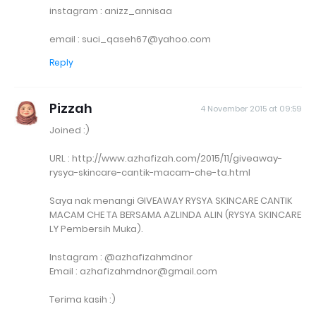
instagram : anizz_annisaa
email : suci_qaseh67@yahoo.com
Reply
Pizzah
4 November 2015 at 09:59
Joined :)
URL : http://www.azhafizah.com/2015/11/giveaway-
rysya-skincare-cantik-macam-che-ta.html
Saya nak menangi GIVEAWAY RYSYA SKINCARE CANTIK
MACAM CHE TA BERSAMA AZLINDA ALIN (RYSYA SKINCARE
LY Pembersih Muka).
Instagram : @azhafizahmdnor
Email : azhafizahmdnor@gmail.com
Terima kasih :)