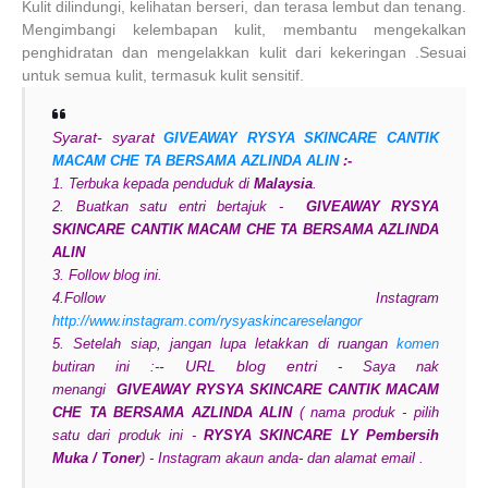
Kulit dilindungi, kelihatan berseri, dan terasa lembut dan tenang.
Mengimbangi kelembapan kulit, membantu mengekalkan
penghidratan dan mengelakkan kulit dari kekeringan .Sesuai
untuk semua kulit, termasuk kulit sensitif.
Syarat- syarat
GIVEAWAY RYSYA SKINCARE CANTIK
MACAM CHE TA BERSAMA AZLINDA ALIN
:-
1. Terbuka kepada penduduk di
Malaysia
.
2. Buatkan satu entri bertajuk -
GIVEAWAY RYSYA
SKINCARE CANTIK MACAM CHE TA BERSAMA AZLINDA
ALIN
3. Follow blog ini.
4.Follow Instagram
http://www.instagram.com/rysyaskincareselangor
5. Setelah siap, jangan lupa letakkan di ruangan
komen
- URL blog entri
butiran ini :-
- Saya nak
menangi
GIVEAWAY RYSYA SKINCARE CANTIK MACAM
CHE TA BERSAMA AZLINDA ALIN
( nama produk - pilih
satu dari produk ini -
RYSYA SKINCARE
LY Pembersih
Muka / Toner
)
- Instagram akaun anda
- dan alamat email .