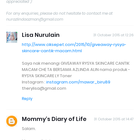
appreciated :)
For any enquiries, please do not hesitate to contact me at
nurazlindaazman@gmail.com
Lisa Nurulain
31 October 2015 at 12:26
http://www.ciksepet.com/2015/10/giveaway-rysya-
skincare-cantik-macam.html
Saya nak menangi GIVEAWAY RYSYA SKINCARE CANTIK
MACAM CHE TA BERSAMA AZLINDA ALIN nama produk -
RYSYA SKINCARE LY Toner
Instagram :
instagram.com/mawar_biru89
therylisa@gmail.com
Reply
Mommy's Diary of Life
31 October 2015 at 14:47
Salam.