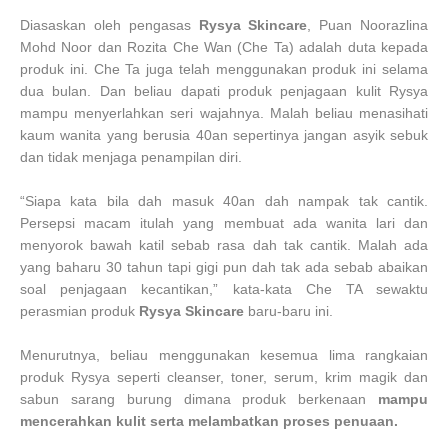
Diasaskan oleh
pengasas
Rysya Skincare
, Puan Noorazlina
Mohd Noor dan Rozita Che Wan (Che Ta) adalah duta kepada
produk ini.
Che Ta juga telah menggunakan produk ini selama
dua bulan. Dan beliau dapati produk penjagaan kulit Rysya
mampu menyerlahkan seri wajahnya. Malah beliau menasihati
kaum wanita yang berusia 40an sepertinya jangan asyik sebuk
dan tidak menjaga penampilan diri.
“Siapa kata bila dah masuk 40an dah nampak tak cantik.
Persepsi macam itulah yang membuat ada wanita lari dan
menyorok bawah katil sebab rasa dah tak cantik. Malah ada
yang baharu 30 tahun tapi gigi pun dah tak ada sebab abaikan
soal penjagaan kecantikan,” kata-kata Che TA sewaktu
perasmian produk
Rysya Skincare
baru-baru ini.
Menurutnya, beliau menggunakan kesemua lima rangkaian
produk Rysya seperti cleanser, toner, serum, krim magik dan
sabun sarang burung dimana produk berkenaan
mampu
mencerahkan kulit serta melambatkan proses penuaan.