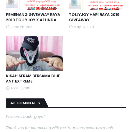
PEMENANG GIVEAWAY RAYA
TOLLYJOY HARI RAYA 2019
2019 TOLLYJOY X AZLINDA
GIVEAWAY
June 26, 2019
May 16, 2019
KISAH SERAM BERSAMA BLUE
ANT EXTREME
April 15, 2019
43 COMMENTS
Welcome back , guys !
Thank you for connecting with me. Your comments are much