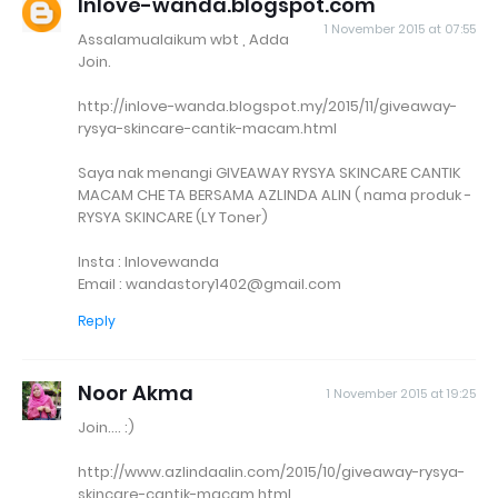
Inlove-wanda.blogspot.com
1 November 2015 at 07:55
Assalamualaikum wbt , Adda
Join.
http://inlove-wanda.blogspot.my/2015/11/giveaway-
rysya-skincare-cantik-macam.html
Saya nak menangi GIVEAWAY RYSYA SKINCARE CANTIK
MACAM CHE TA BERSAMA AZLINDA ALIN ( nama produk -
RYSYA SKINCARE (LY Toner)
Insta : Inlovewanda
Email : wandastory1402@gmail.com
Reply
Noor Akma
1 November 2015 at 19:25
Join.... :)
http://www.azlindaalin.com/2015/10/giveaway-rysya-
skincare-cantik-macam.html