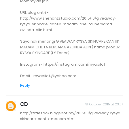
Mommy dh join.
URL blog entri -
http://www.shehanzstudio.com/2015/10/giveaway-
rysya-skincare-cantik-macam-che-ta-bersama-
azlinda-alin.html
Saya nak menangi GIVEAWAY RYSYA SKINCARE CANTIK
MACAM CHE TA BERSAMA AZLINDA ALIN ( nama produk -
RYSYA SKINCARE (LY Toner)
Instagram - https://instagram.com/myapilot
Email - myapilot@yahoo.com
Reply
CD
31 October 2015 at 23:37
http://ziziezack.blogspot.my/2015/10/giveaway-rysya-
skincare-cantik-macam.html