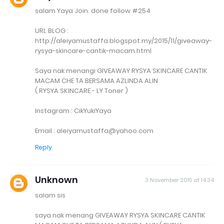
salam Yaya Join. done follow #254
URL BLOG :
http://aleiyamustaffa.blogspot.my/2015/11/giveaway-
rysya-skincare-cantik-macam.html
Saya nak menangi GIVEAWAY RYSYA SKINCARE CANTIK
MACAM CHE TA BERSAMA AZLINDA ALIN
( RYSYA SKINCARE - LY Toner )
Instagram : CikYukiYaya
Email : aleiyamustaffa@yahoo.com
Reply
Unknown
3 November 2015 at 14:34
salam sis
saya nak menang GIVEAWAY RYSYA SKINCARE CANTIK