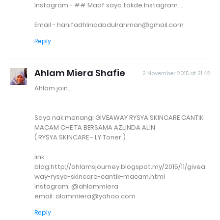
Instagram - ## Maaf saya takde Instagram ...
Email - hanifadhlinaabdulrahman@gmail.com
Reply
Ahlam Miera Shafie
2 November 2015 at 21:42
Ahlam join...
Saya nak menangi GIVEAWAY RYSYA SKINCARE CANTIK
MACAM CHE TA BERSAMA AZLINDA ALIN
( RYSYA SKINCARE - LY Toner )
link
blog:http://ahlamsjourney.blogspot.my/2015/11/givea
way-rysya-skincare-cantik-macam.html
instagram: @ahlammiera
email: alammiera@yahoo.com
Reply