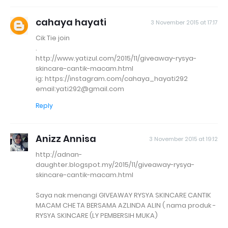
cahaya hayati
3 November 2015 at 17:17
Cik Tie join
.
http://www.yatizul.com/2015/11/giveaway-rysya-
skincare-cantik-macam.html
ig: https://instagram.com/cahaya_hayati292
email:yati292@gmail.com
Reply
Anizz Annisa
3 November 2015 at 19:12
http://adnan-
daughter.blogspot.my/2015/11/giveaway-rysya-
skincare-cantik-macam.html
Saya nak menangi GIVEAWAY RYSYA SKINCARE CANTIK
MACAM CHE TA BERSAMA AZLINDA ALIN ( nama produk -
RYSYA SKINCARE (LY PEMBERSIH MUKA)