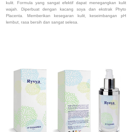
kulit.
Formula
yang sangat efektif
dapat menegangkan
kulit
wajah. D
iperbuat dengan
kacang soya dan
ekstrak
Phyto
Placenta.
M
emberikan kesegaran kulit
,
keseimbangan pH
lembut,
rasa bersih
dan sangat
selesa.