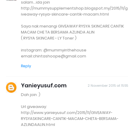
salam...ida join
http://mummysupplementshop.blogspot.my/2015/11/g
iveaway-rysya-skincare-cantik-macam.html
Saya nak menangi GIVEAWAY RYSYA SKINCARE CANTIK
MACAM CHE TA BERSAMA AZLINDA ALIN
( RYSYA SKINCARE - LY Toner )
instagram: @mummyinthehouse
email:chintashoope@gmail.com
Reply
Yanieyusuf.com
2 November 2015 at 15:55
Dah join :)
Url giveaway:
http://www.yanieyusuf.com/2015/11/GIVEAWAY-
RYSYASKINCARE-CANTIK-MACAM-CHETA-BERSAMA-
AZLINDAALIN.html