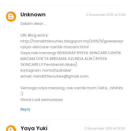
Unknown
3 November 2015 at 11:28
Salam dear....
URL Blog entry:
http://rianalittlecuties.blogspot.my/2015/11/giveaway-
rysya-skincare-cantik-macam.html
Saya nak menangi GIVEAWAY RYSYA SKINCARE CANTIK
MACAM CHE TA BERSAMA AZLINDA ALIN ( RYSYA
SKINCARE LY Pembersih Muka)
Instagram: norhafizahalwi
email: rianalittlecuties@gmail.com
Semoga saya menang, nak cantik mcm Cikta...hihihihi
;)
Good Luck semuaaaa
Reply
Yaya Yuki
3 November 2015 at 13:39