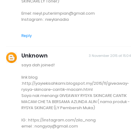
SKINCARE LY Toner)
Emel: nieyl.puteriimpian@gmail.com
Instagram : nieylanadia
Reply
Unknown
3 November 2015 at 15:04
saya dah joined!
link blog
:http://yayiekisahkami.blogspot.my/2015/11/giveaway-
rysya-skincare-cantik-macam.html
Saya nak menangi GIVEAWAY RYSYA SKINCARE CANTIK
MACAM CHE TA BERSAMA AZLINDA ALIN ( nama produk -
RYSYA SKINCARE (LY Pembersih Muka)
IG : https://instagram.com/zila_nong
emel : nongyay@gmail.com