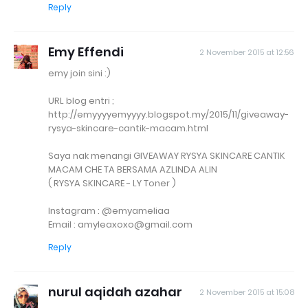
Reply
Emy Effendi
2 November 2015 at 12:56
emy join sini :)
URL blog entri ;
http://emyyyyemyyyy.blogspot.my/2015/11/giveaway-
rysya-skincare-cantik-macam.html
Saya nak menangi GIVEAWAY RYSYA SKINCARE CANTIK
MACAM CHE TA BERSAMA AZLINDA ALIN
( RYSYA SKINCARE - LY Toner )
Instagram : @emyameliaa
Email : amyleaxoxo@gmail.com
Reply
nurul aqidah azahar
2 November 2015 at 15:08