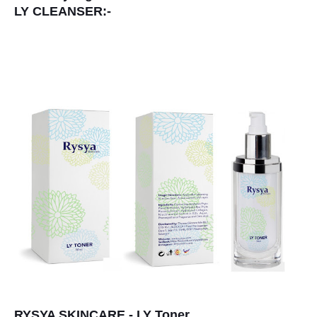
LY CLEANSER:-
RYSYA SKINCARE - LY
Toner