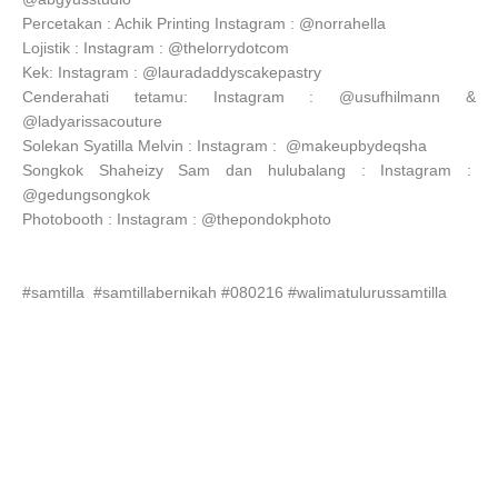
Percetakan : Achik Printing Instagram : @norrahella
Lojistik : Instagram : @thelorrydotcom
Kek: Instagram : @lauradaddyscakepastry
Cenderahati tetamu: Instagram : @usufhilmann &
@ladyarissacouture
Solekan Syatilla Melvin : Instagram : @makeupbydeqsha
Songkok Shaheizy Sam dan hulubalang : Instagram :
@gedungsongkok
Photobooth : Instagram : @thepondokphoto
#samtilla #samtillabernikah #080216 #walimatulurussamtilla