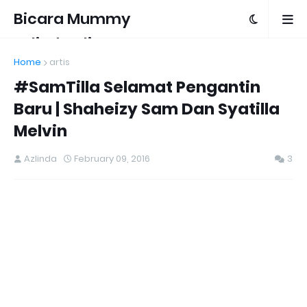
Bicara Mummy
Azlinda Alin
Home
artis
#SamTilla Selamat Pengantin
Baru | Shaheizy Sam Dan Syatilla
Melvin
Azlinda
February 09, 2016
3