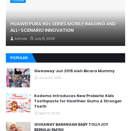
huawei
HUAWEI PURA 90s SERIES MOBILE IMAGING AND
ALL-SCENARIO INNOVATION
Azlinda
July 15, 2026
POPULAR
Giveaway Jun 2015 oleh Bicara Mummy
June 05, 2015
Kodomo Introduces New Probiotic Kids
Toothpaste for Healthier Gums & Stronger
Teeth
April 13, 2026
GIVEAWAY BARANGAN BABY TOLLYJOY
BERNILAI RM150