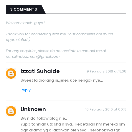
3 COMMENTS
Welcome back , guys !
Thank you for connecting with me. Your comments are much
appreciated :)
For any enquiries, please do not hesitate to contact me at
nurazlindaazman@gmail.com
Izzati Suhaide
9 February 2016 at 15:08
Sweet la diorang ni..jeles kite nengok nye...
Reply
Unknown
10 February 2016 at 00:15
Bw n do follow blog nie..
Yupp tahniah utk sha n sya... kebetulan nm mereka sm
dgn drama yg dilakonkan oleh sya... seronoknya tgk