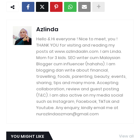
Azlinda
Hello & Hi everyone ! Nice to meet, you !
THANK YOU for visiting and reading my
posts at www.azlindaalin.com. I am Linda.
Mom for 3 kids. SEO writer cum Malaysian
Blogger cum influencer (hahaha). I am
blogging dan write about financial,
travelling, foods, parenting, beauty, events,
sharing, tips and many more. Accepting
collaboration, review and guest posting
(T&C). I am also active on my media social
such as Instagram, Facebook, TikTok and
Youtube. Any enquiry, kindly email me at
nurazlindaazman@gmail.com
YOU MIGHT LIKE
View all