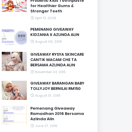
Probiotic Kids Toothpaste
for Healthier Gums &
Stronger Teeth
April 13, 2026
PEMENANG GIVEAWAY
KIDZANIA X AZLINDA ALIN
August 06, 2018
GIVEAWAY RYSYA SKINCARE
CANTIK MACAM CHE TA
BERSAMA AZLINDA ALIN
November 24, 2015
GIVEAWAY BARANGAN BABY
TOLLYJOY BERNILAI RM150
August 01, 2018
Pemenang Giveaway
Ramadhan 2016 Bersama
Azlinda Alin
June 27, 2016