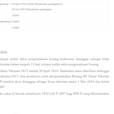
getahuan /
30 April 2016 (Tidak Menjalankan perniagaan) &
30 Jun 2016 (Menjalankan perniagaan)
SAMA
ngetahuan)
SAMA
SAMA
 LHDN.
elepas tarikh akhir pengemukaan borang berkenaan dianggap sebagai telah
iterima dalam tempoh 15 hari selepas tarikh akhir pengemukaan borang.
ahun Taksiran 2015 adalah 30 April 2016. Tambahan masa diberikan sehingga
 Taksiran 2015. Jika pembayar cukai mengemukakan Borang BE Tahun Taksiran
P tersebut akan dianggap sebagai lewat diterima mulai 1 Mei 2016 dan boleh
1967
baki cukai di bawah subseksyen 103(1) ACP 1967 bagi BNCP yang dikemukakan