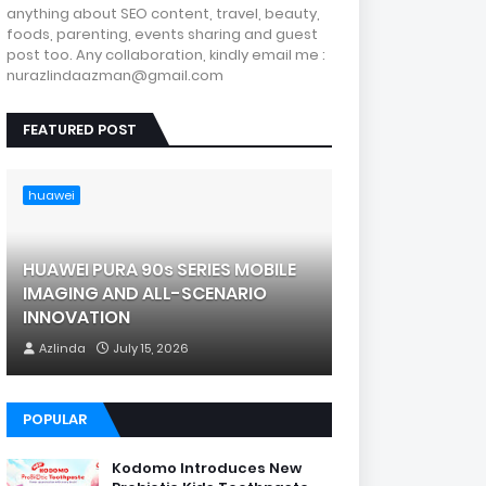
anything about SEO content, travel, beauty,
foods, parenting, events sharing and guest
post too. Any collaboration, kindly email me :
nurazlindaazman@gmail.com
FEATURED POST
huawei
HUAWEI PURA 90s SERIES MOBILE
IMAGING AND ALL-SCENARIO
INNOVATION
Azlinda
July 15, 2026
POPULAR
Kodomo Introduces New