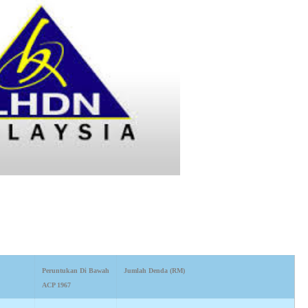
Peruntukan Di Bawah
Jumlah Denda (RM)
ACP 1967