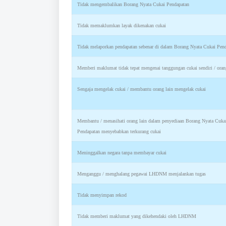
Tidak mengembalikan Borang Nyata Cukai Pendapatan
Tidak memaklumkan layak dikenakan cukai
Tidak melaporkan pendapatan sebenar di dalam Borang Nyata Cukai Pen
Memberi maklumat tidak tepat mengenai tanggungan cukai sendiri / oran
Sengaja mengelak cukai / membantu orang lain mengelak cukai
Membantu / menasihati orang lain dalam penyediaan Borang Nyata Cuka
Pendapatan menyebabkan terkurang cukai
Meninggalkan negara tanpa membayar cukai
Menganggu / menghalang pegawai LHDNM menjalankan tugas
Tidak menyimpan rekod
Tidak memberi maklumat yang dikehendaki oleh LHDNM