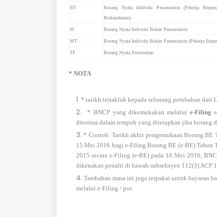
BT
Borang Nyata Individu Pemastautin (Pekerja Berpen
Berkepakaran)
M
Borang Nyata Individu Bukan Pemastautin
MT
Borang Nyata Individu Bukan Pemastautin (Pekerja Berpe
TF
Borang Nyata Pertubuhan
* NOTA
* tarikh tertakluk kepada sebarang perubahan dari
* BNCP yang dikemukakan melalui
e-Filing
s
diterima dalam tempoh yang ditetapkan jika borang d
* Contoh: Tarikh akhir pengemukaan Borang BE T
15 Mei 2016 bagi e-Filing Borang BE (e-BE) Tahun
2015 secara e-Filing (e-BE) pada 16 Mei 2016, BNC
dikenakan penalti di bawah subseksyen 112(3) ACP 
Tambahan masa ini juga terpakai untuk bayaran 
melalui e-Filing / pos