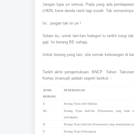
Jangan lupa ye semua. Pada yang ada pendapatan t
LHDN, kene denda nanti lagi susah. Tak semestinya k
Isi.. jangan tak isi ye !
Selain itu, untuk lain-lain kategori tu tarikh tu
gaji. Isi borang BE sahaja.
Untuk borang yang lain, sila semak keterangan di ba
Tarikh akhir pengemukaan BNCP Tahun Taksira
Kertas (manual) adalah seperti berikut :-
JENIS
PENERANGAN
BORANG
E
Borang Nyata oleh Majikan
BE
Borang Nyata Individu (Pemastautin yang tidak m
perniagaan)
B
Borang Nyata Individu (Pemastautin yang menjalankan pe
P
Borang Nyata Perkongsian