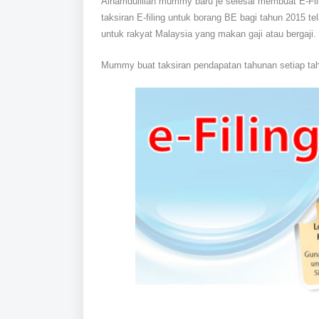
Alhamdulillah mummy baru je selesai membuat E-Filin
taksiran E-filing untuk borang BE bagi tahun 2015 t
untuk rakyat Malaysia yang makan gaji atau bergaji.
Mummy buat taksiran pendapatan tahunan setiap tah