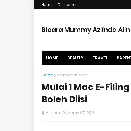
Home
Disclamer
Bicara Mummy Azlinda Alin
HOME
BEAUTY
TRAVEL
PAREN
Home
azlindaalin.com
Mulai 1 Mac E-Filin
Boleh Diisi
Azlinda
March 07, 2016