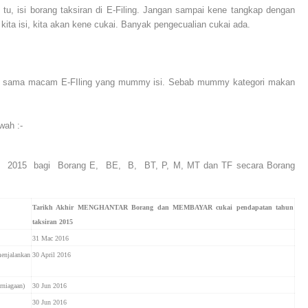
u, isi borang taksiran di E-Filing. Jangan sampai kene tangkap dengan
ita isi, kita akan kene cukai. Banyak pengecualian cukai ada.
tup tak sama macam E-FIling yang mummy isi. Sebab mummy kategori makan
wah :-
n 2015 bagi Borang E, BE, B, BT, P, M, MT dan TF secara Borang
Tarikh Akhir MENGHANTAR Borang dan MEMBAYAR cukai pendapatan tahun
taksiran 2015
31 Mac 2016
enjalankan
30 April 2016
rniagaan)
30 Jun 2016
30 Jun 2016