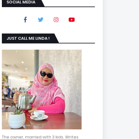
SOCIAL MEDIA
JUST CALL ME LINDA !
The owner, married with 3 kids. Writes