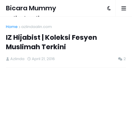
Bicara Mummy
Azlinda Alin
Home
azlindaalin.com
IZ Hijabist | Koleksi Fesyen
Muslimah Terkini
Azlinda
April 21, 2016
2