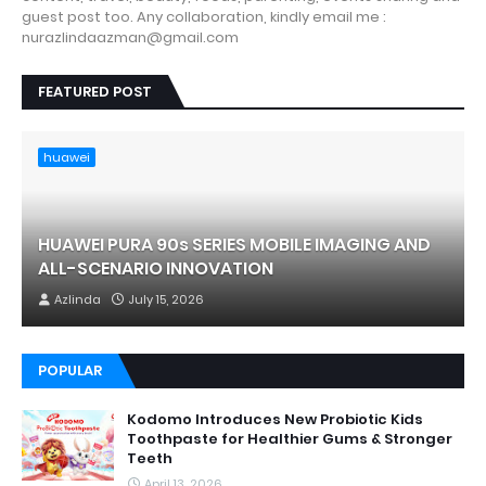
guest post too. Any collaboration, kindly email me :
nurazlindaazman@gmail.com
FEATURED POST
huawei
HUAWEI PURA 90s SERIES MOBILE IMAGING AND
ALL-SCENARIO INNOVATION
Azlinda
July 15, 2026
POPULAR
Kodomo Introduces New Probiotic Kids
Toothpaste for Healthier Gums & Stronger
Teeth
April 13, 2026