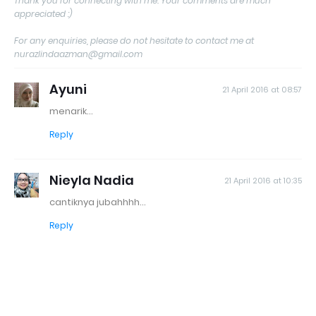
Thank you for connecting with me. Your comments are much
appreciated :)
For any enquiries, please do not hesitate to contact me at
nurazlindaazman@gmail.com
Ayuni
21 April 2016 at 08:57
menarik...
Reply
Nieyla Nadia
21 April 2016 at 10:35
cantiknya jubahhhh...
Reply