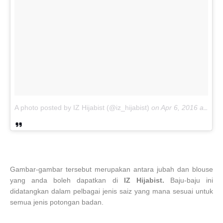
A photo posted by IZ Hijabist (@iz_hijabist)
on
Apr 6, 2016 at 11:37pm PDT
Gambar-gambar tersebut merupakan antara jubah dan blouse
yang anda boleh dapatkan di
IZ Hijabist.
Baju-baju ini
didatangkan dalam pelbagai jenis saiz yang mana sesuai untuk
semua jenis potongan badan.