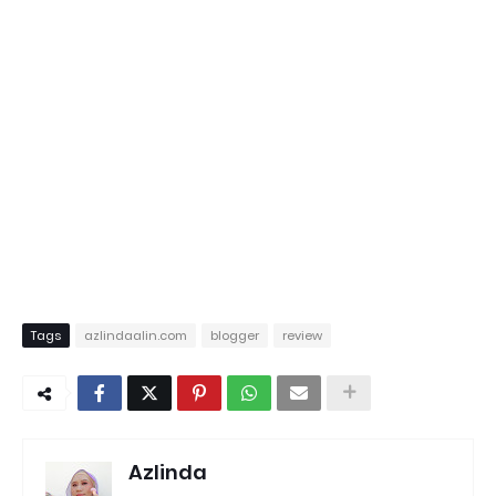
Tags
azlindaalin.com
blogger
review
Azlinda