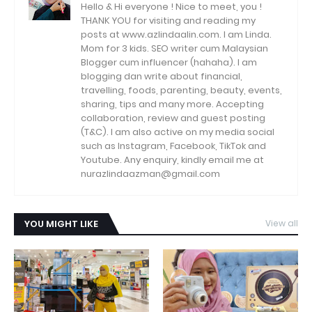
Hello & Hi everyone ! Nice to meet, you !
THANK YOU for visiting and reading my
posts at www.azlindaalin.com. I am Linda.
Mom for 3 kids. SEO writer cum Malaysian
Blogger cum influencer (hahaha). I am
blogging dan write about financial,
travelling, foods, parenting, beauty, events,
sharing, tips and many more. Accepting
collaboration, review and guest posting
(T&C). I am also active on my media social
such as Instagram, Facebook, TikTok and
Youtube. Any enquiry, kindly email me at
nurazlindaazman@gmail.com
YOU MIGHT LIKE
View all