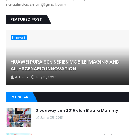
nurazlindaazman@gmail.com
FEATURED POST
huawei
HUAWEI PURA 90s SERIES MOBILE IMAGING AND
ALL-SCENARIO INNOVATION
Azlinda
July 15, 2026
POPULAR
Giveaway Jun 2015 oleh Bicara Mummy
June 05, 2015