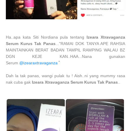
Ha..apa kata Siti Nordiana pula tentang
Izeara Xtravaganza
Serum Kurus Tak Panas
...
"RAMAI DOK TANYA APE RAHSIA
MAINTAINKAN BERAT BADAN TAMPIL RAMPING WALAU BZ
DGN KEJE KAN..HAA...Nana gunakan
"
Serum
@izearaxtravaganza
Dah la tak panas, wangi pulak tu ! Aish..ni yang mummy rasa
nak cuba gak
Izeara Xtravaganza Serum Kurus Tak Panas
..