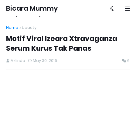
Bicara Mummy
Azlinda Alin
Home
beauty
Motif Viral Izeara Xtravaganza
Serum Kurus Tak Panas
Azlinda
May 30, 2016
6