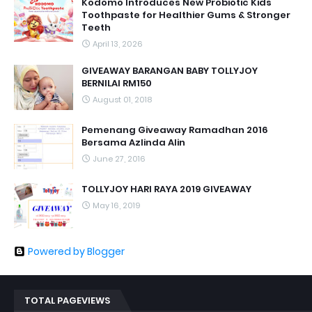
Kodomo Introduces New Probiotic Kids
Toothpaste for Healthier Gums & Stronger
Teeth
April 13, 2026
GIVEAWAY BARANGAN BABY TOLLYJOY
BERNILAI RM150
August 01, 2018
Pemenang Giveaway Ramadhan 2016
Bersama Azlinda Alin
June 27, 2016
TOLLYJOY HARI RAYA 2019 GIVEAWAY
May 16, 2019
Powered by Blogger
TOTAL PAGEVIEWS