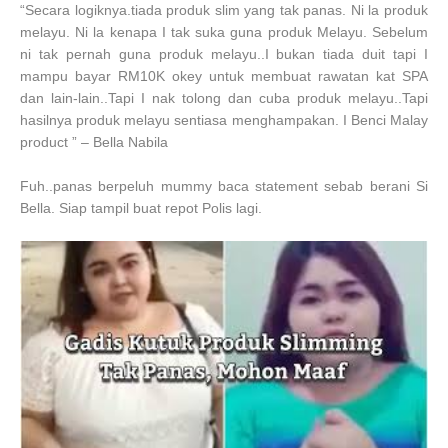
“Secara logiknya.tiada produk slim yang tak panas. Ni la produk
melayu. Ni la kenapa I tak suka guna produk Melayu. Sebelum
ni tak pernah guna produk melayu..I bukan tiada duit tapi I
mampu bayar RM10K okey untuk membuat rawatan kat SPA
dan lain-lain..Tapi I nak tolong dan cuba produk melayu..Tapi
hasilnya produk melayu sentiasa menghampakan. I Benci Malay
product ” – Bella Nabila
Fuh..panas berpeluh mummy baca statement sebab berani Si
Bella. Siap tampil buat repot Polis lagi.