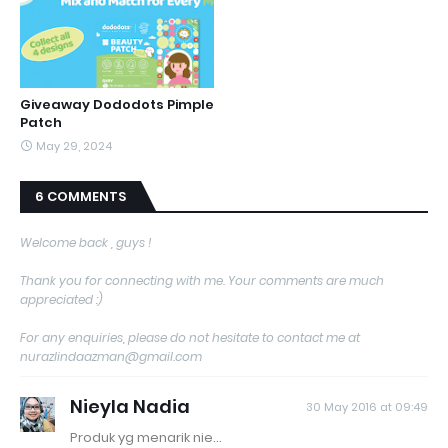
Giveaway Dododots Pimple
Patch
May 29, 2024
6 COMMENTS
Welcome back , guys !
Thank you for connecting with me. Your comments are much
appreciated :)
For any enquiries, please do not hesitate to contact me at
nurazlindaazman@gmail.com
Nieyla Nadia
30 May 2016 at 09:49
Produk yg menarik nie...