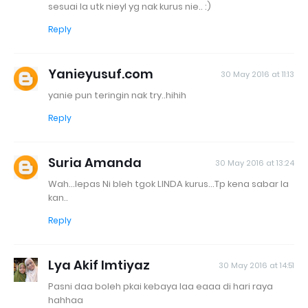
sesuai la utk nieyl yg nak kurus nie.. :)
Reply
Yanieyusuf.com
30 May 2016 at 11:13
yanie pun teringin nak try..hihih
Reply
Suria Amanda
30 May 2016 at 13:24
Wah...lepas Ni bleh tgok LINDA kurus...Tp kena sabar la
kan..
Reply
Lya Akif Imtiyaz
30 May 2016 at 14:51
Pasni daa boleh pkai kebaya laa eaaa di hari raya
hahhaa