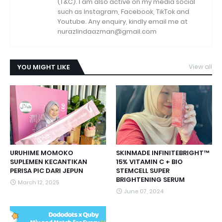
(T&C). I am also active on my media social
such as Instagram, Facebook, TikTok and
Youtube. Any enquiry, kindly email me at
nurazlindaazman@gmail.com
YOU MIGHT LIKE
View all
URUHIME MOMOKO
SKINMADE INFINITEBRIGHT™
SUPLEMEN KECANTIKAN
15% VITAMIN C + BIO
PERISA PIC DARI JEPUN
STEMCELL SUPER
BRIGHTENING SERUM
March 12, 2025
June 07, 2024