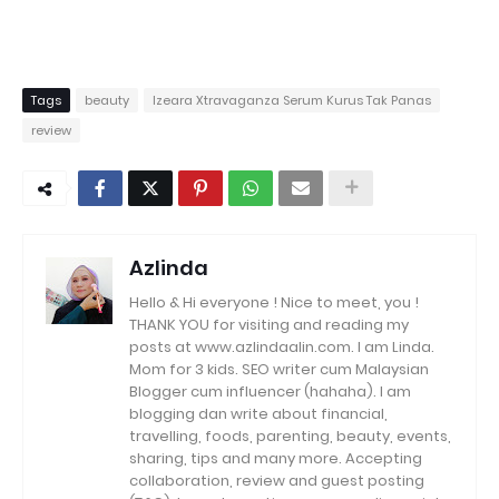
Tags
beauty
Izeara Xtravaganza Serum Kurus Tak Panas
review
Azlinda
Hello & Hi everyone ! Nice to meet, you !
THANK YOU for visiting and reading my
posts at www.azlindaalin.com. I am Linda.
Mom for 3 kids. SEO writer cum Malaysian
Blogger cum influencer (hahaha). I am
blogging dan write about financial,
travelling, foods, parenting, beauty, events,
sharing, tips and many more. Accepting
collaboration, review and guest posting