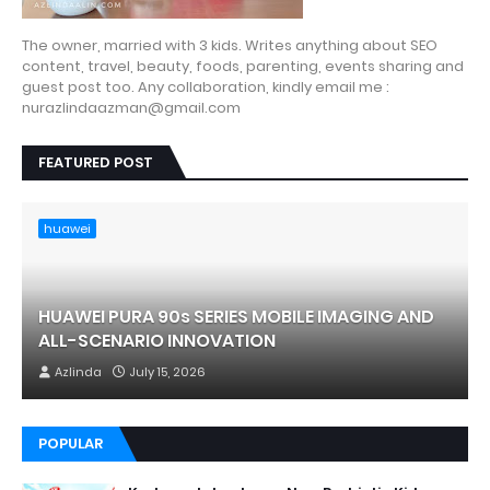
The owner, married with 3 kids. Writes anything about SEO
content, travel, beauty, foods, parenting, events sharing and
guest post too. Any collaboration, kindly email me :
nurazlindaazman@gmail.com
FEATURED POST
huawei
HUAWEI PURA 90s SERIES MOBILE IMAGING AND
ALL-SCENARIO INNOVATION
Azlinda
July 15, 2026
POPULAR