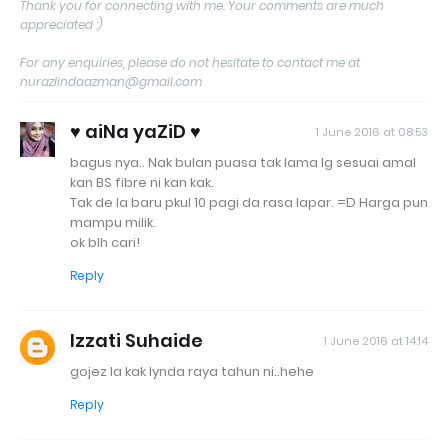
Thank you for connecting with me. Your comments are much
appreciated :)
For any enquiries, please do not hesitate to contact me at
nurazlindaazman@gmail.com
♥ aiNa yaZiD ♥
1 June 2016 at 08:53
bagus nya.. Nak bulan puasa tak lama lg sesuai amal
kan BS fibre ni kan kak.
Tak de la baru pkul 10 pagi da rasa lapar. =D Harga pun
mampu milik.
ok blh cari!
Reply
Izzati Suhaide
1 June 2016 at 14:14
gojez la kak lynda raya tahun ni..hehe
Reply