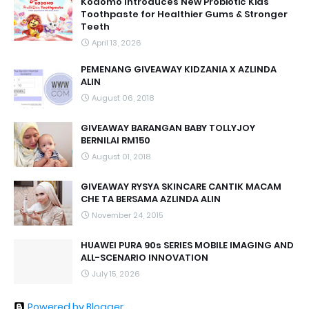
Kodomo Introduces New Probiotic Kids
Toothpaste for Healthier Gums & Stronger
Teeth
April 13, 2026
PEMENANG GIVEAWAY KIDZANIA X AZLINDA
ALIN
August 06, 2018
GIVEAWAY BARANGAN BABY TOLLYJOY
BERNILAI RM150
August 01, 2018
GIVEAWAY RYSYA SKINCARE CANTIK MACAM
CHE TA BERSAMA AZLINDA ALIN
November 24, 2015
HUAWEI PURA 90s SERIES MOBILE IMAGING AND
ALL-SCENARIO INNOVATION
July 15, 2026
Powered by Blogger