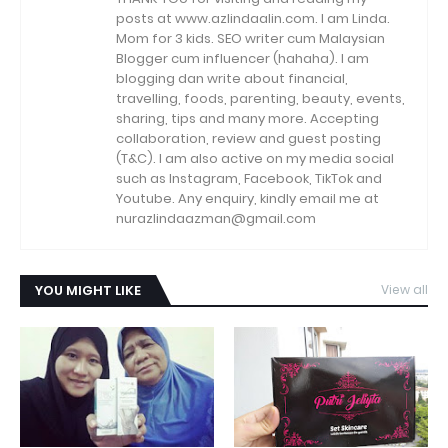
posts at www.azlindaalin.com. I am Linda.
Mom for 3 kids. SEO writer cum Malaysian
Blogger cum influencer (hahaha). I am
blogging dan write about financial,
travelling, foods, parenting, beauty, events,
sharing, tips and many more. Accepting
collaboration, review and guest posting
(T&C). I am also active on my media social
such as Instagram, Facebook, TikTok and
Youtube. Any enquiry, kindly email me at
nurazlindaazman@gmail.com
YOU MIGHT LIKE
View all