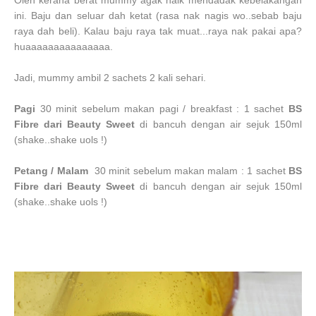
Oleh kerana berat mummy agak naik mendadak kebelakangan
ini. Baju dan seluar dah ketat (rasa nak nagis wo..sebab baju
raya dah beli). Kalau baju raya tak muat...raya nak pakai apa?
huaaaaaaaaaaaaaaa.
Jadi, mummy ambil 2 sachets 2 kali sehari.
Pagi
30 minit sebelum makan pagi / breakfast : 1 sachet
BS
Fibre dari Beauty Sweet
di bancuh dengan air sejuk 150ml
(shake..shake uols !)
Petang / Malam
30 minit sebelum makan malam : 1 sachet
BS
Fibre dari Beauty Sweet
di bancuh dengan air sejuk 150ml
(shake..shake uols !)