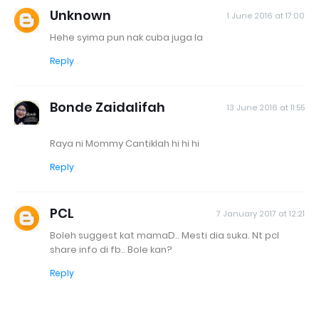
Unknown
1 June 2016 at 17:00
Hehe syima pun nak cuba juga la
Reply
Bonde Zaidalifah
13 June 2016 at 11:55
Raya ni Mommy Cantiklah hi hi hi
Reply
PCL
7 January 2017 at 12:21
Boleh suggest kat mamaD.. Mesti dia suka. Nt pcl
share info di fb.. Bole kan?
Reply