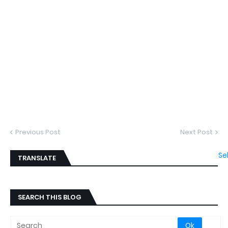
Previous Post
Next Post
Se
TRANSLATE
SEARCH THIS BLOG