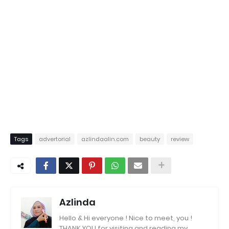
Tags
advertorial
azlindaalin.com
beauty
review
Azlinda
Hello & Hi everyone ! Nice to meet, you !
THANK YOU for visiting and reading my