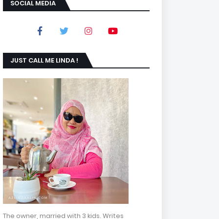
SOCIAL MEDIA
JUST CALL ME LINDA !
The owner, married with 3 kids. Writes