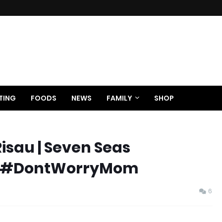
TING
FOODS
NEWS
FAMILY
SHOP
sau | Seven Seas
up #DontWorryMom
6