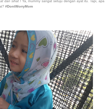
t dan sihat !
Ya, mummy sangat setuju dengan ayat itu. Tapi, apa
hat?
#DontWorryMom
N