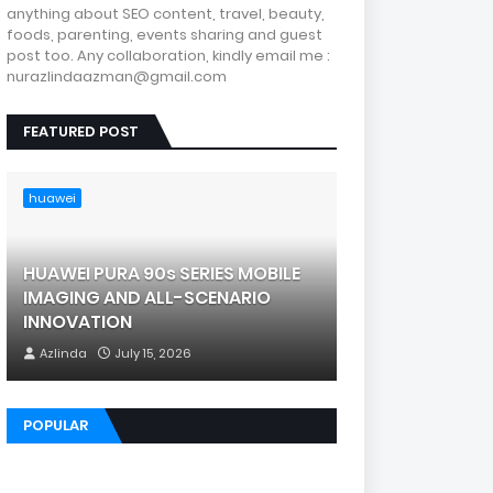
anything about SEO content, travel, beauty,
foods, parenting, events sharing and guest
post too. Any collaboration, kindly email me :
nurazlindaazman@gmail.com
FEATURED POST
huawei
HUAWEI PURA 90s SERIES MOBILE
IMAGING AND ALL-SCENARIO
INNOVATION
Azlinda
July 15, 2026
POPULAR