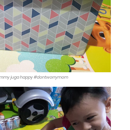
ummy juga happy #dontworrymom