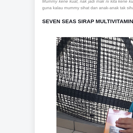
Mummy kene kuat, nak jadi mak ni kita kene kua
guna kalau mummy sihat dan anak-anak tak si
SEVEN SEAS SIRAP MULTIVITAMI