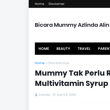
Home
Disclamer
Bicara Mummy Azlinda Alin
HOME
BEAUTY
TRAVEL
PAREN
Home
Dhia batrisya
Mummy Tak Perlu Ri
Multivitamin Syr
Azlinda
July 04, 2016