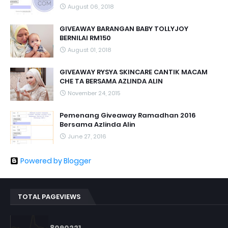
August 06, 2018
GIVEAWAY BARANGAN BABY TOLLYJOY
BERNILAI RM150
August 01, 2018
GIVEAWAY RYSYA SKINCARE CANTIK MACAM
CHE TA BERSAMA AZLINDA ALIN
November 24, 2015
Pemenang Giveaway Ramadhan 2016
Bersama Azlinda Alin
June 27, 2016
Powered by Blogger
TOTAL PAGEVIEWS
8
0
9
0
2
2
1