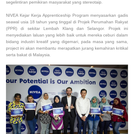
segelintiran pemikiran masyarakat yang stereotaip.
NIVEA Kejar Kerja Apprenticeship Program menyasarkan gadis
seawal usia 18 tahun yang tinggal di Projek Perumahan Rakyat
(PPR) di sekitar Lembah Klang dan Selangor. Projek ini
menyediakan laluan yang lebih baik untuk mereka ceburi dalam
bidang industri kreatif yang digemari, pada masa yang sama,
project ini akan membantu merapatkan jurang kemahiran kritikal
serta bakat di Malaysia.