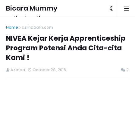
Bicara Mummy
Azlinda Alin
Home
azlindaalin.com
NIVEA Kejar Kerja Apprenticeship
Program Potensi Anda Cita-cita
Kami !
Azlinda
October 28, 2016
2