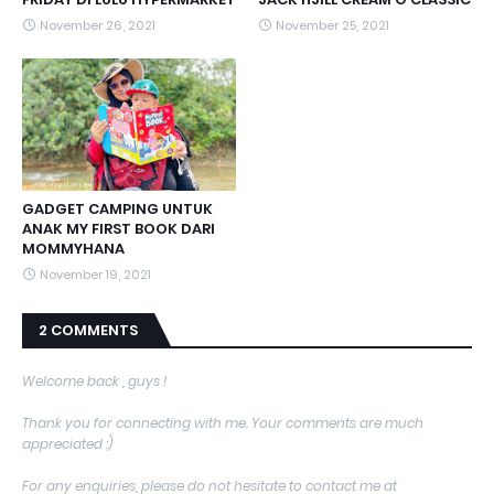
November 26, 2021
November 25, 2021
GADGET CAMPING UNTUK
ANAK MY FIRST BOOK DARI
MOMMYHANA
November 19, 2021
2 COMMENTS
Welcome back , guys !
Thank you for connecting with me. Your comments are much
appreciated :)
For any enquiries, please do not hesitate to contact me at