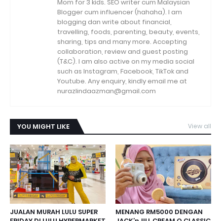
Mom for 3 kids. SEO writer cum Malaysian
Blogger cum influencer (hahaha). I am
blogging dan write about financial,
travelling, foods, parenting, beauty, events,
sharing, tips and many more. Accepting
collaboration, review and guest posting
(T&C). I am also active on my media social
such as Instagram, Facebook, TikTok and
Youtube. Any enquiry, kindly email me at
nurazlindaazman@gmail.com
YOU MIGHT LIKE
View all
JUALAN MURAH LULU SUPER
MENANG RM5000 DENGAN
FRIDAY DI LULU HYPERMARKET
JACK’nJILL CREAM O CLASSIC