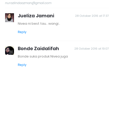
nurazlindaazman@gmail.com
Jueliza Jamani
28 October 2016 at 17:37
Nivea ni best tau.. wangi..
Reply
Bonde Zaidalifah
28 October 2016 at 19:07
Bonde suka produk Nivea juga
Reply