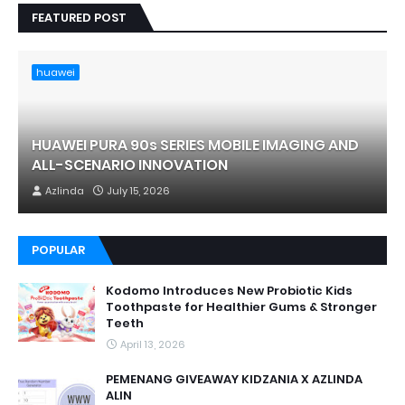
FEATURED POST
huawei
HUAWEI PURA 90s SERIES MOBILE IMAGING AND
ALL-SCENARIO INNOVATION
Azlinda
July 15, 2026
POPULAR
Kodomo Introduces New Probiotic Kids
Toothpaste for Healthier Gums & Stronger
Teeth
April 13, 2026
PEMENANG GIVEAWAY KIDZANIA X AZLINDA
ALIN