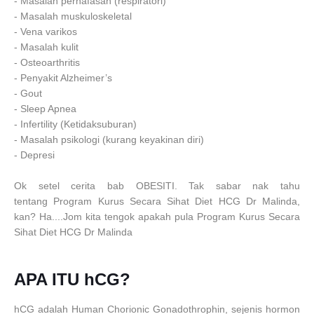
- Masalah pernafasan (respiratori)
- Masalah muskuloskeletal
- Vena varikos
- Masalah kulit
- Osteoarthritis
- Penyakit Alzheimer’s
- Gout
- Sleep Apnea
- Infertility (Ketidaksuburan)
- Masalah psikologi (kurang keyakinan diri)
- Depresi
Ok setel cerita bab OBESITI. Tak sabar nak tahu
tentang Program Kurus Secara Sihat Diet HCG Dr Malinda,
kan? Ha....Jom kita tengok apakah pula Program Kurus Secara
Sihat Diet HCG Dr Malinda
APA ITU hCG?
hCG adalah Human Chorionic Gonadothrophin, sejenis hormon