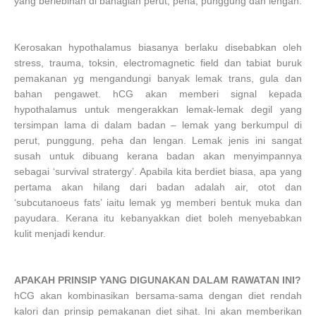
yang berlebihan di bahagian perut, peha, punggung dan lengan.
Kerosakan hypothalamus biasanya berlaku disebabkan oleh
stress, trauma, toksin, electromagnetic field dan tabiat buruk
pemakanan yg mengandungi banyak lemak trans, gula dan
bahan pengawet. hCG akan memberi signal kepada
hypothalamus untuk mengerakkan lemak-lemak degil yang
tersimpan lama di dalam badan – lemak yang berkumpul di
perut, punggung, peha dan lengan. Lemak jenis ini sangat
susah untuk dibuang kerana badan akan menyimpannya
sebagai ‘survival stratergy’. Apabila kita berdiet biasa, apa yang
pertama akan hilang dari badan adalah air, otot dan
‘subcutanoeus fats’ iaitu lemak yg memberi bentuk muka dan
payudara. Kerana itu kebanyakkan diet boleh menyebabkan
kulit menjadi kendur.
APAKAH PRINSIP YANG DIGUNAKAN DALAM RAWATAN INI?
hCG akan kombinasikan bersama-sama dengan diet rendah
kalori dan prinsip pemakanan diet sihat. Ini akan memberikan