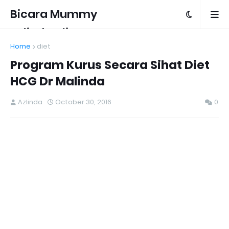
Bicara Mummy
Azlinda Alin
Home
diet
Program Kurus Secara Sihat Diet
HCG Dr Malinda
Azlinda
October 30, 2016
0