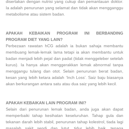
disertakan dengan nutrisi yang cukup dan pemantauan doktor.
Ia adalah penurunan yang selamat dan tidak akan mengganggu
metabolisme atau sistem badan.
APAKAH KEBAIKAN PROGRAM INI BERBANDING
PROGRAM DIET YANG LAIN?
Perbezaan rawatan hCG adalah ia bukan sahaja membantu
membuang lemak-lemak lama tetapi ia akan membantu untuk
badan menjadi lebih pejal dan padat (tidak menggeleber setelah
kurus). Ia hanya akan menggerakkan lemak abnormal tanpa
menggangu tulang dan otot. Selain penurunan berat badan,
kesan yang lebih ketara adalah ‘Inch Loss’. Saiz baju biasanya
akan berkurangan antara satu atau dua saiz yang lebih kecil.
APAKAH KEBAIKAN LAIN PROGRAM INI?
Selain dari penurunan lemak badan, anda juga akan dapat
memperbaiki tahap kesihatan keseluruhan. Tahap gula dan
tekanan darah lebih stabil, penurunan tahap kolestrol, tiada lagi
masalah sakit sendi dan lutut, tidur lebih baik, tenaga