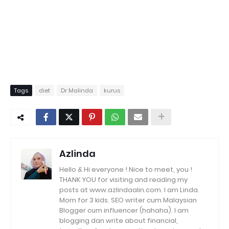
Tags
diet
Dr Malinda
kurus
Azlinda
Hello & Hi everyone ! Nice to meet, you !
THANK YOU for visiting and reading my
posts at www.azlindaalin.com. I am Linda.
Mom for 3 kids. SEO writer cum Malaysian
Blogger cum influencer (hahaha). I am
blogging dan write about financial,