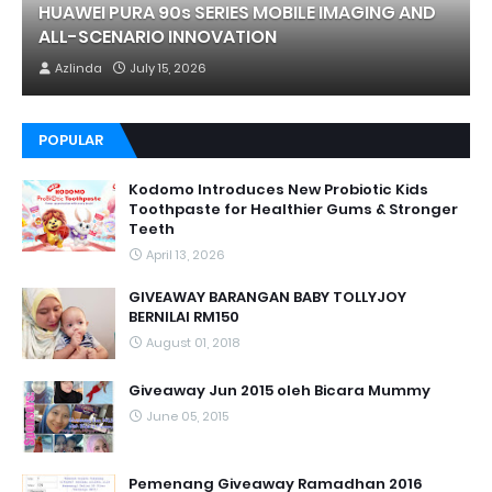
HUAWEI PURA 90s SERIES MOBILE IMAGING AND
ALL-SCENARIO INNOVATION
Azlinda
July 15, 2026
POPULAR
Kodomo Introduces New Probiotic Kids
Toothpaste for Healthier Gums & Stronger
Teeth
April 13, 2026
GIVEAWAY BARANGAN BABY TOLLYJOY
BERNILAI RM150
August 01, 2018
Giveaway Jun 2015 oleh Bicara Mummy
June 05, 2015
Pemenang Giveaway Ramadhan 2016