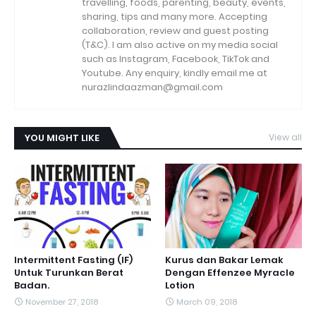
travelling, foods, parenting, beauty, events,
sharing, tips and many more. Accepting
collaboration, review and guest posting
(T&C). I am also active on my media social
such as Instagram, Facebook, TikTok and
Youtube. Any enquiry, kindly email me at
nurazlindaazman@gmail.com
YOU MIGHT LIKE
View all
Intermittent Fasting (IF)
Kurus dan Bakar Lemak
Untuk Turunkan Berat
Dengan Effenzee Myracle
Badan.
Lotion
November 27, 2018
March 09, 2018