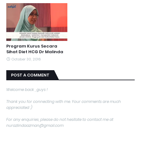
Program Kurus Secara
Sihat Diet HCG Dr Malinda
October 30, 2016
POST A COMMENT
Welcome back , guys !
Thank you for connecting with me. Your comments are much
appreciated :)
For any enquiries, please do not hesitate to contact me at
nurazlindaazman@gmail.com