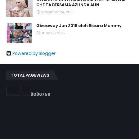
CHE TA BERSAMA AZLINDA ALIN
November 24, 2015
Giveaway Jun 2015 oleh Bicara Mummy
June 05, 2015
Powered by Blogger
TOTAL PAGEVIEWS
8
0
8
6
7
5
9