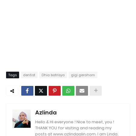
Tags
dentist
Dhia batrisya
gigi geraham
Azlinda
Hello & Hi everyone ! Nice to meet, you !
THANK YOU for visiting and reading my
posts at www.azlindaalin.com. I am Linda.