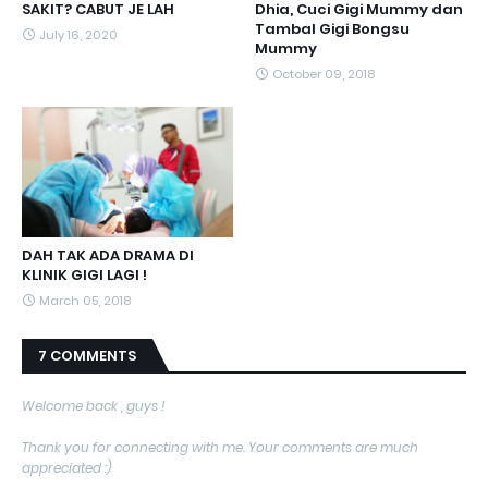
SAKIT? CABUT JE LAH
Dhia, Cuci Gigi Mummy dan
Tambal Gigi Bongsu
July 16, 2020
Mummy
October 09, 2018
DAH TAK ADA DRAMA DI
KLINIK GIGI LAGI !
March 05, 2018
7 COMMENTS
Welcome back , guys !
Thank you for connecting with me. Your comments are much
appreciated :)