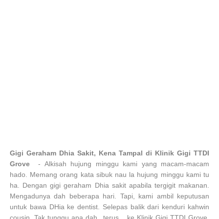
Gigi Geraham Dhia Sakit, Kena Tampal di Klinik Gigi TTDI
Grove
- Alkisah hujung minggu kami yang macam-macam
hado. Memang orang kata sibuk nau la hujung minggu kami tu
ha. Dengan gigi geraham Dhia sakit apabila tergigit makanan.
Mengadunya dah beberapa hari. Tapi, kami ambil keputusan
untuk bawa DHia ke dentist. Selepas balik dari kenduri kahwin
cousin. Tak tunggu apa dah...terus ...ke Klinik Gigi TTDI Grove.