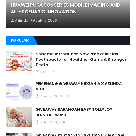
HUAWEI PURA 90s SERIES MOBILE IMAGING AND
ALL-SCENARIO INNOVATION
Azlinda
July 15, 2026
POPULAR
Kodomo Introduces New Probiotic Kids
Toothpaste for Healthier Gums & Stronger
Teeth
April 13, 2026
PEMENANG GIVEAWAY KIDZANIA X AZLINDA
ALIN
August 06, 2018
GIVEAWAY BARANGAN BABY TOLLYJOY
BERNILAI RM150
August 01, 2018
GIVEAWAY RYSYA SKINCARE CANTIK MACAM