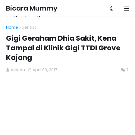
Bicara Mummy
Azlinda Alin
Home
dentist
Gigi Geraham Dhia Sakit, Kena
Tampal di Klinik Gigi TTDI Grove
Kajang
Azlinda
April 03, 2017
7