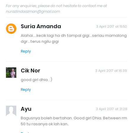
For any enquiries, please do not hesitate to contact me at
nurazlindaazman@gmail.com
Suria Amanda
3 April 2017 at 15:50
Alahai....kecik lagi ha dh tampal gigi...seriau mamalong
dgr...terus ngilu gigi
Reply
Cik Nor
3 April 2017 at 16:39
good girl dhia..:)
Reply
Ayu
3 April 2017 at 21:28
Bagusnya boleh bertahan. Good girl Dhia. Between rm
50 tu rasanya ok lah kan..