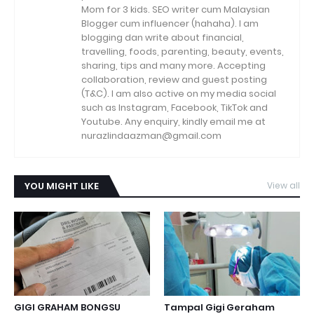
Mom for 3 kids. SEO writer cum Malaysian
Blogger cum influencer (hahaha). I am
blogging dan write about financial,
travelling, foods, parenting, beauty, events,
sharing, tips and many more. Accepting
collaboration, review and guest posting
(T&C). I am also active on my media social
such as Instagram, Facebook, TikTok and
Youtube. Any enquiry, kindly email me at
nurazlindaazman@gmail.com
YOU MIGHT LIKE
View all
GIGI GRAHAM BONGSU
Tampal Gigi Geraham