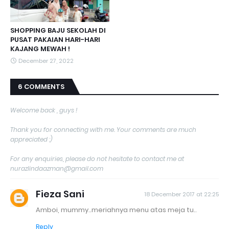
SHOPPING BAJU SEKOLAH DI
PUSAT PAKAIAN HARI-HARI
KAJANG MEWAH !
December 27, 2022
6 COMMENTS
Welcome back , guys !
Thank you for connecting with me. Your comments are much
appreciated :)
For any enquiries, please do not hesitate to contact me at
nurazlindaazman@gmail.com
Fieza Sani
18 December 2017 at 22:25
Amboi, mummy..meriahnya menu atas meja tu..
Reply