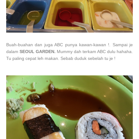
Buah-buahan dan juga ABC punya kawan-kawan !. Sampai je
dalam
SEOUL GARDEN.
Mummy dah terkam ABC dulu hahaha.
Tu paling cepat leh makan. Sebab duduk sebelah tu je !