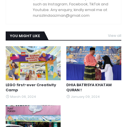
such as Instagram, Facebook, TikTok and
Youtube. Any enquiry, kindly email me at
nurazlindaazman@gmail.com
YOU MIGHT LIKE
View all
LEGO first-ever Creativity
DHIA BATRISYA KHATAM
Camp
QURAN !
March 06, 2024
January 09, 2024