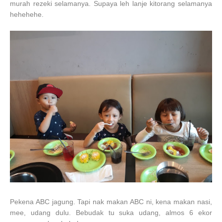
murah rezeki selamanya. Supaya leh lanje kitorang selamanya
hehehehe.
Pekena ABC jagung. Tapi nak makan ABC ni, kena makan nasi,
mee, udang dulu. Bebudak tu suka udang, almos 6 ekor