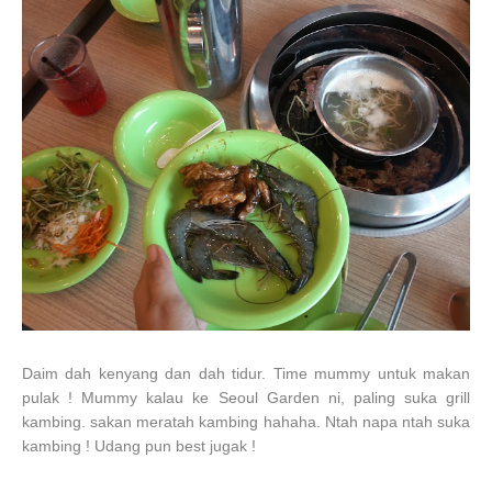
Daim dah kenyang dan dah tidur. Time mummy untuk makan
pulak ! Mummy kalau ke Seoul Garden ni, paling suka grill
kambing. sakan meratah kambing hahaha. Ntah napa ntah suka
kambing ! Udang pun best jugak !