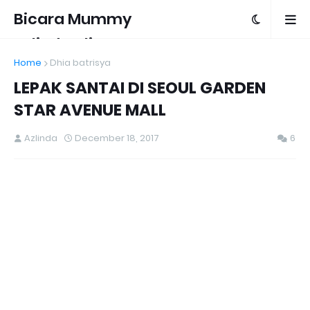
Bicara Mummy
Azlinda Alin
Home
Dhia batrisya
LEPAK SANTAI DI SEOUL GARDEN
STAR AVENUE MALL
Azlinda
December 18, 2017
6