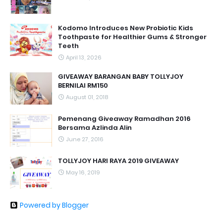
Kodomo Introduces New Probiotic Kids
Toothpaste for Healthier Gums & Stronger
Teeth
April 13, 2026
GIVEAWAY BARANGAN BABY TOLLYJOY
BERNILAI RM150
August 01, 2018
Pemenang Giveaway Ramadhan 2016
Bersama Azlinda Alin
June 27, 2016
TOLLYJOY HARI RAYA 2019 GIVEAWAY
May 16, 2019
Powered by Blogger