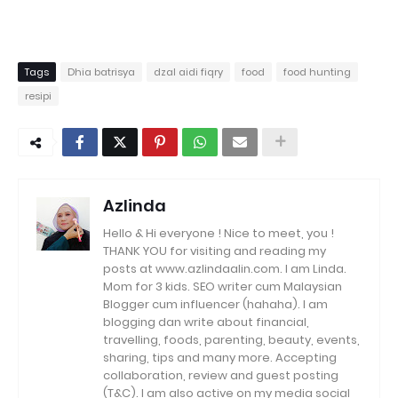
Tags
Dhia batrisya
dzal aidi fiqry
food
food hunting
resipi
Azlinda
Hello & Hi everyone ! Nice to meet, you !
THANK YOU for visiting and reading my
posts at www.azlindaalin.com. I am Linda.
Mom for 3 kids. SEO writer cum Malaysian
Blogger cum influencer (hahaha). I am
blogging dan write about financial,
travelling, foods, parenting, beauty, events,
sharing, tips and many more. Accepting
collaboration, review and guest posting
(T&C). I am also active on my media social