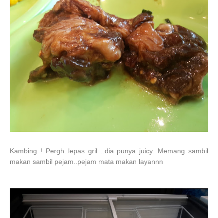
Kambing ! Pergh..lepas gril ..dia punya juicy. Memang sambil
makan sambil pejam..pejam mata makan layannn