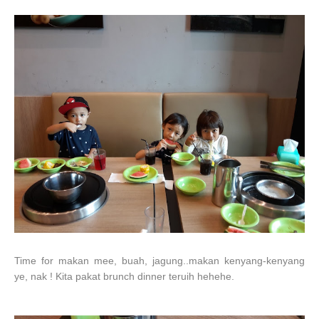
Time for makan mee, buah, jagung..makan kenyang-kenyang
ye, nak ! Kita pakat brunch dinner teruih hehehe.