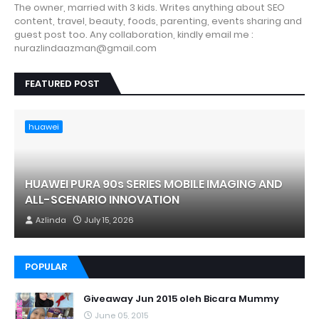
The owner, married with 3 kids. Writes anything about SEO
content, travel, beauty, foods, parenting, events sharing and
guest post too. Any collaboration, kindly email me :
nurazlindaazman@gmail.com
FEATURED POST
huawei
HUAWEI PURA 90s SERIES MOBILE IMAGING AND
ALL-SCENARIO INNOVATION
Azlinda
July 15, 2026
POPULAR
Giveaway Jun 2015 oleh Bicara Mummy
June 05, 2015