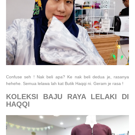
Confuse seh ! Nak beli apa? Ke nak beli dedua je, rasanya
!
hehehe. Semua lelawa lah kat Butik Haqqi ni. Geram je rasa
KOLEKSI BAJU RAYA LELAKI DI
HAQQI