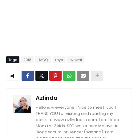
Tags
2018
HAQQI
raya
syawal
Azlinda
Hello & Hi everyone ! Nice to meet, you !
THANK YOU for visiting and reading my
posts at www.azlindaalin.com. I am Linda.
Mom for 3 kids. SEO writer cum Malaysian
Blogger cum influencer (hahaha). I am