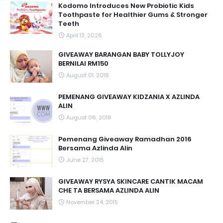
Kodomo Introduces New Probiotic Kids
Toothpaste for Healthier Gums & Stronger
Teeth
April 13, 2026
GIVEAWAY BARANGAN BABY TOLLYJOY
BERNILAI RM150
August 01, 2018
PEMENANG GIVEAWAY KIDZANIA X AZLINDA
ALIN
August 06, 2018
Pemenang Giveaway Ramadhan 2016
Bersama Azlinda Alin
June 27, 2016
GIVEAWAY RYSYA SKINCARE CANTIK MACAM
CHE TA BERSAMA AZLINDA ALIN
November 24, 2015