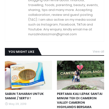
blogging dan write about financial,
travelling, foods, parenting, beauty, events,
sharing, tips and many more. Accepting
collaboration, review and guest posting
(T&C). I am also active on my media social
such as Instagram, Facebook, TikTok and
Youtube. Any enquiry, kindly email me at
nurazlindaazman@gmail.com
YOU MIGHT LIKE
View all
SABUN TAHARAH UNTUK
PERTAMA KALI LEPAK SANTAI
SAMAK / SERTU !
MINUM TEH DI CAMERON
VALLEY CAMERON
May 29, 2019
HIGHLANDS BERSAMA