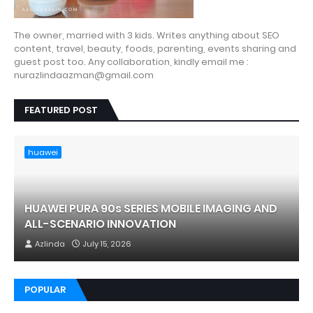
The owner, married with 3 kids. Writes anything about SEO
content, travel, beauty, foods, parenting, events sharing and
guest post too. Any collaboration, kindly email me :
nurazlindaazman@gmail.com
FEATURED POST
huawei
HUAWEI PURA 90s SERIES MOBILE IMAGING AND
ALL-SCENARIO INNOVATION
Azlinda
July 15, 2026
POPULAR