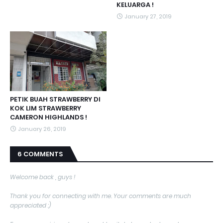
KELUARGA !
January 27, 2019
PETIK BUAH STRAWBERRY DI
KOK LIM STRAWBERRY
CAMERON HIGHLANDS !
January 26, 2019
6 COMMENTS
Welcome back , guys !
Thank you for connecting with me. Your comments are much
appreciated :)