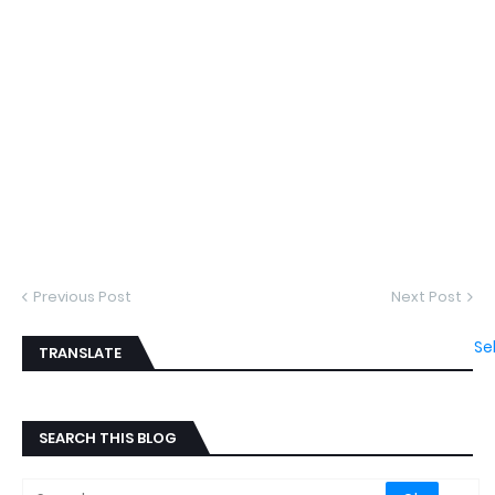
Previous Post
Next Post
Se
TRANSLATE
SEARCH THIS BLOG