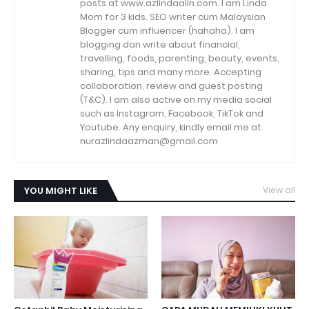
posts at www.azlindaalin.com. I am Linda.
Mom for 3 kids. SEO writer cum Malaysian
Blogger cum influencer (hahaha). I am
blogging dan write about financial,
travelling, foods, parenting, beauty, events,
sharing, tips and many more. Accepting
collaboration, review and guest posting
(T&C). I am also active on my media social
such as Instagram, Facebook, TikTok and
Youtube. Any enquiry, kindly email me at
nurazlindaazman@gmail.com
YOU MIGHT LIKE
View all