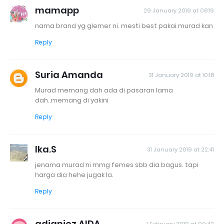
mamapp
29 January 2019 at 08:19
nama brand yg glemer ni. mesti best pakai murad kan
Reply
Suria Amanda
31 January 2019 at 10:18
Murad memang dah ada di pasaran lama
dah..memang di yakini
Reply
Ika.S
31 January 2019 at 22:41
jenama murad ni mmg femes sbb dia bagus. tapi
harga dia hehe jugak la.
Reply
adianiez AIDA