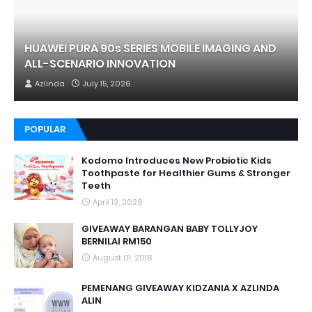
HUAWEI PURA 90s SERIES MOBILE IMAGING AND
ALL-SCENARIO INNOVATION
Azlinda
July 15, 2026
POPULAR
Kodomo Introduces New Probiotic Kids
Toothpaste for Healthier Gums & Stronger
Teeth
April 13, 2026
GIVEAWAY BARANGAN BABY TOLLYJOY
BERNILAI RM150
August 01, 2018
PEMENANG GIVEAWAY KIDZANIA X AZLINDA
ALIN