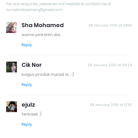
For any enquiries, please do not hesitate to contact me at
nurazlindaazman@gmail.com
Sha Mohamed
28 January 2019 at 08:55
warna pink krim dia..
Reply
Cik Nor
28 January 2019 at 09:24
bagus produk murad ni...:)
Reply
ejulz
28 January 2019 at 12:53
terbaek :)
Reply