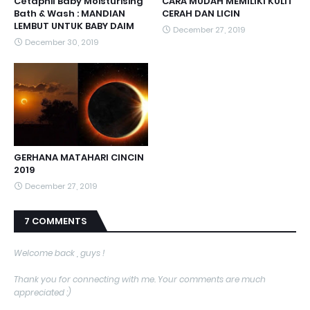
Cetaphil Baby Moisturising
CARA MUDAH MEMILIKI KULIT
Bath & Wash : MANDIAN
CERAH DAN LICIN
LEMBUT UNTUK BABY DAIM
December 27, 2019
December 30, 2019
GERHANA MATAHARI CINCIN
2019
December 27, 2019
7 COMMENTS
Welcome back , guys !
Thank you for connecting with me. Your comments are much
appreciated :)