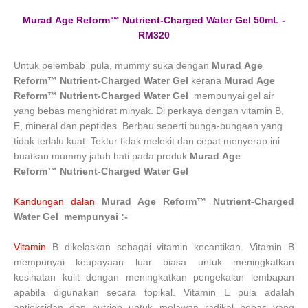
Murad Age Reform™ Nutrient-Charged Water Gel
50mL -
RM320
Untuk pelembab pula, mummy suka dengan
Murad
Age
Reform™
Nutrient-Charged Water Gel
kerana
Murad
Age
Reform™
Nutrient-Charged Water Gel
mempunyai g
el air
yang bebas menghidrat minyak. Di perkaya dengan vitamin B,
E, mineral dan peptides. Berbau seperti bunga-bungaan yang
tidak terlalu kuat. Tektur tidak melekit dan cepat menyerap ini
buatkan mummy jatuh hati pada produk
Murad
Age
Reform™
Nutrient-Charged Water Gel
Kandungan dalan
Murad
Age Reform™
Nutrient-Charged
Water Gel mempunyai :-
Vitamin
B dikelaskan sebagai vitamin kecantikan.
Vitamin B
mempunyai
keupayaan luar biasa untuk meningkatkan
kesihatan kulit dengan meningkatkan pengekalan lembapan
apabila digunakan secara topikal. Vitamin E pula adalah
antioksidan dan nutrien untuk melawan radikal bebas yang