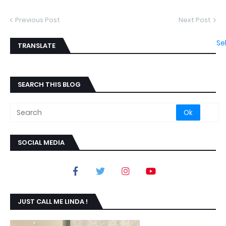
Previous Post
Next Post
Se
TRANSLATE
SEARCH THIS BLOG
SOCIAL MEDIA
JUST CALL ME LINDA !