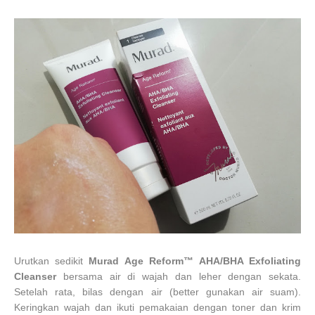
Urutkan sedikit
Murad
Age Reform™
AHA/BHA Exfoliating
Cleanser
bersama air di wajah dan leher dengan sekata.
Setelah rata, bilas dengan air (better gunakan air suam).
Keringkan wajah dan ikuti pemakaian dengan toner dan krim