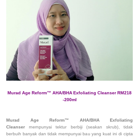
Murad
Age Reform™
AHA/BHA Exfoliating Cleanser RM218
-200ml
Murad
Age Reform™
AHA/BHA Exfoliating
Cleanser
mempunyai tektur berbiji (seakan skrub), tidak
berbuih banyak dan tidak mempunyai bau yang kuat ini di cipta