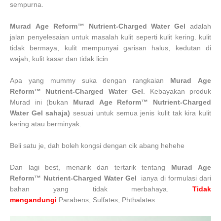
sempurna.
Murad
Age Reform™
Nutrient-Charged Water Gel
adalah
jalan penyelesaian untuk masalah kulit seperti kulit kering. kulit
tidak bermaya, kulit mempunyai garisan halus, kedutan di
wajah, kulit kasar dan tidak licin
Apa yang mummy suka dengan rangkaian
Murad
Age
Reform™
Nutrient-Charged Water Gel
. Kebayakan produk
Murad ini (bukan
Murad
Age Reform™
Nutrient-Charged
Water Gel sahaja)
sesuai untuk semua jenis kulit tak kira kulit
kering atau berminyak.
Beli satu je, dah boleh kongsi dengan cik abang hehehe
Dan lagi best, menarik dan tertarik tentang
Murad
Age
Reform™
Nutrient-Charged Water Gel
ianya di formulasi dari
bahan yang tidak merbahaya.
Tidak
mengandungi
Parabens,
Sulfates,
Phthalates