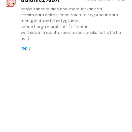
1 February 2019 at 09:42
range skincare aida now memuaskan hati.
semlm baru beli essence & serum. try produk baru
menggantikan brand yg lama.
sebab harga murah skit :) hi hi hi hi...
we'll see in a month, kpop tak kulit muka ha ha ha ha
ha :)
Reply