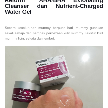
Reform™
AHA/BHA Exfoliating
Cleanser
dan
Nutrient-Charged
Water Gel
Secara keseluruhan mummy berpuas hati, mummy gunakan
sekali sahaja dah nampak perbezaan kulit mummy. Tekstur kulit
mummy licin, sekata dan lembut.