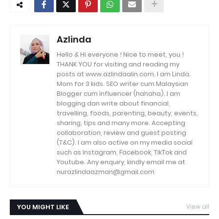
Azlinda
Hello & Hi everyone ! Nice to meet, you !
THANK YOU for visiting and reading my
posts at www.azlindaalin.com. I am Linda.
Mom for 3 kids. SEO writer cum Malaysian
Blogger cum influencer (hahaha). I am
blogging dan write about financial,
travelling, foods, parenting, beauty, events,
sharing, tips and many more. Accepting
collaboration, review and guest posting
(T&C). I am also active on my media social
such as Instagram, Facebook, TikTok and
Youtube. Any enquiry, kindly email me at
nurazlindaazman@gmail.com
YOU MIGHT LIKE
View all