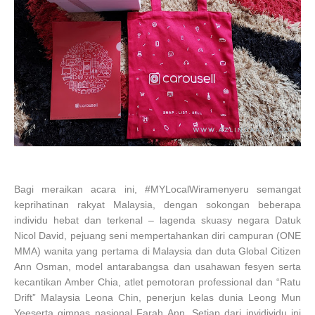
Bagi meraikan acara ini, #MYLocalWiramenyeru semangat
keprihatinan rakyat Malaysia, dengan sokongan beberapa
individu hebat dan terkenal – lagenda skuasy negara Datuk
Nicol David, pejuang seni mempertahankan diri campuran (ONE
MMA) wanita yang pertama di Malaysia dan duta Global Citizen
Ann Osman, model antarabangsa dan usahawan fesyen serta
kecantikan Amber Chia, atlet pemotoran professional dan “Ratu
Drift” Malaysia Leona Chin, penerjun kelas dunia Leong Mun
Yeeserta gimnas nasional Farah Ann. Setiap dari invidividu ini