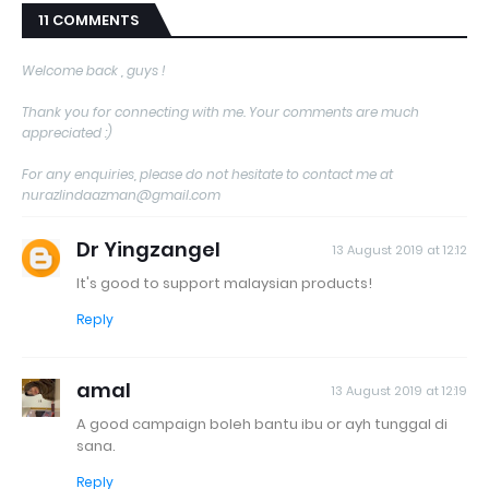
11 COMMENTS
Welcome back , guys !
Thank you for connecting with me. Your comments are much
appreciated :)
For any enquiries, please do not hesitate to contact me at
nurazlindaazman@gmail.com
Dr Yingzangel
13 August 2019 at 12:12
It's good to support malaysian products!
Reply
amal
13 August 2019 at 12:19
A good campaign boleh bantu ibu or ayh tunggal di
sana.
Reply