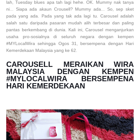
lah, Tuesday blues apa tah lagi hehe. OK. Mummy nak tanya
ni... Siapa ada akaun Cro
usell? Mummy ada... So, sep sket
pada yang ada. Pada yang tak ada lagi tu. Carousel adalah
salah satu daripada pasaran mudah alih terbesar dan paling
pantas berkembang di dunia. Kali ini, Carousel menganjurkan
usaha pro-sosialnya di seluruh negara dengan kempen
#MYLocalWira sehingga Ogos 31, bersempena dengan Hari
Kemerdekaan Malaysia yang ke 62.
CAROUSELL MERAIKAN WIRA
MALAYSIA DENGAN KEMPEN
#MYLOCALWIRA BERSEMPENA
HARI KEMERDEKAAN