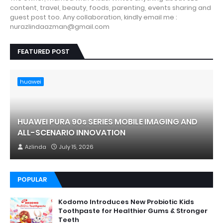
content, travel, beauty, foods, parenting, events sharing and
guest post too. Any collaboration, kindly email me :
nurazlindaazman@gmail.com
FEATURED POST
huawei
HUAWEI PURA 90s SERIES MOBILE IMAGING AND
ALL-SCENARIO INNOVATION
Azlinda
July 15, 2026
POPULAR
Kodomo Introduces New Probiotic Kids
Toothpaste for Healthier Gums & Stronger
Teeth