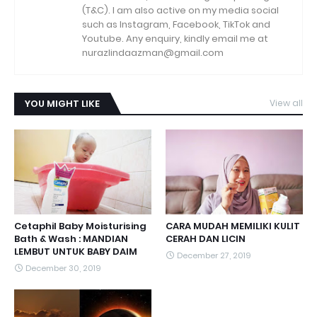
(T&C). I am also active on my media social
such as Instagram, Facebook, TikTok and
Youtube. Any enquiry, kindly email me at
nurazlindaazman@gmail.com
YOU MIGHT LIKE
View all
Cetaphil Baby Moisturising
CARA MUDAH MEMILIKI KULIT
Bath & Wash : MANDIAN
CERAH DAN LICIN
LEMBUT UNTUK BABY DAIM
December 27, 2019
December 30, 2019