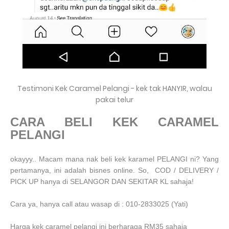
Testimoni Kek Caramel Pelangi - kek tak HANYIR, walau
pakai telur
CARA BELI KEK CARAMEL
PELANGI
okayyy.. Macam mana nak beli kek karamel PELANGI ni? Yang
pertamanya, ini adalah bisnes online. So, COD / DELIVERY /
PICK UP hanya di SELANGOR DAN SEKITAR KL sahaja!
Cara ya, hanya call atau wasap di : 010-2833025 (Yati)
Harga kek caramel pelangi ini berharaga RM35 sahaja