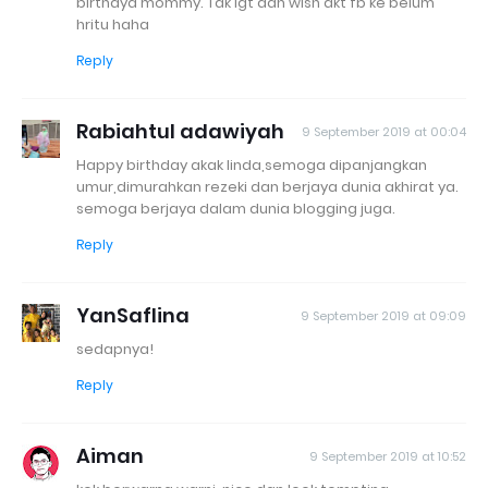
birthdya mommy. Tak igt dah wish dkt fb ke belum
hritu haha
Reply
Rabiahtul adawiyah
9 September 2019 at 00:04
Happy birthday akak linda,semoga dipanjangkan
umur,dimurahkan rezeki dan berjaya dunia akhirat ya.
semoga berjaya dalam dunia blogging juga.
Reply
YanSaflina
9 September 2019 at 09:09
sedapnya!
Reply
Aiman
9 September 2019 at 10:52