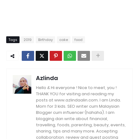
Tags
2019
Birthday
cake
food
Azlinda
Hello & Hi everyone ! Nice to meet, you !
THANK YOU for visiting and reading my
posts at www.azlindaalin.com. I am Linda.
Mom for 3 kids. SEO writer cum Malaysian
Blogger cum influencer (hahaha). I am
blogging dan write about financial,
travelling, foods, parenting, beauty, events,
sharing, tips and many more. Accepting
collaboration, review and guest posting