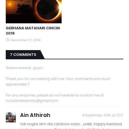
GERHANA MATAHARI CINCIN
2019
December 27, 2019
7 COMMENTS
Welcome back , guys !
Thank you for connecting with me. Your comments are much
appreciated :)
For any enquiries, please do not hesitate to contact me at
nurazlindaazman@gmail.com
Ain Athirah
8 September 2019 at 22:17
tak sngka dlm dia rainbow color.. unikk. happy belated