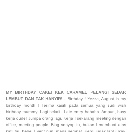
MY BIRTHDAY CAKE! KEK CARAMEL PELANGI SEDAP,
LEMBUT DAN TAK HANYIR!
- Birthday ! Yezza, August is my
birthday month ! Terima kasih pada semua yang sudi wish
birthday mummy. Lagi sekali.. Late entry hahaha. Ampun, busy
kerja dude! Jumpa orang lagi. Kerja I sekarang meeting dengan
office, meeting people. Blog senyap tu, bukan I membuat atas
katil tau hehe. Event pun, mana sempat. Pergi jugak lah! Okay,