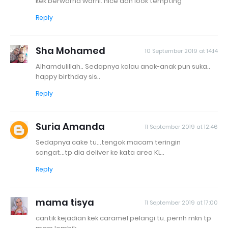
kek berwarna warni. nice dan look tempting
Reply
Sha Mohamed
10 September 2019 at 14:14
Alhamdulillah.. Sedapnya kalau anak-anak pun suka..
happy birthday sis..
Reply
Suria Amanda
11 September 2019 at 12:46
Sedapnya cake tu...tengok macam teringin
sangat...tp dia deliver ke kata area KL..
Reply
mama tisya
11 September 2019 at 17:00
cantik kejadian kek caramel pelangi tu..pernh mkn tp