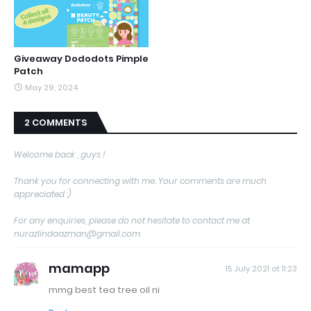
Giveaway Dododots Pimple
Patch
May 29, 2024
2 COMMENTS
Welcome back , guys !
Thank you for connecting with me. Your comments are much
appreciated :)
For any enquiries, please do not hesitate to contact me at
nurazlindaazman@gmail.com
mamapp
15 July 2021 at 11:23
mmg best tea tree oil ni