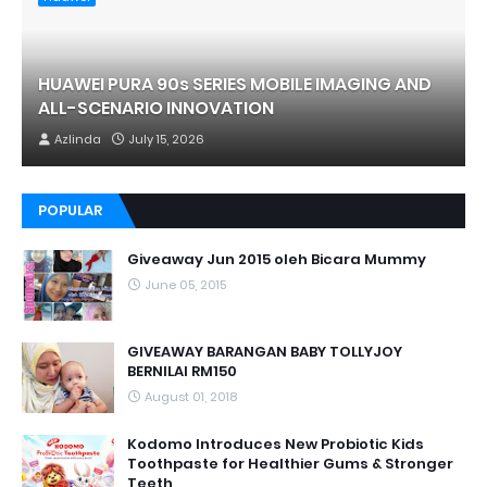
HUAWEI PURA 90s SERIES MOBILE IMAGING AND
ALL-SCENARIO INNOVATION
Azlinda
July 15, 2026
POPULAR
Giveaway Jun 2015 oleh Bicara Mummy
June 05, 2015
GIVEAWAY BARANGAN BABY TOLLYJOY
BERNILAI RM150
August 01, 2018
Kodomo Introduces New Probiotic Kids
Toothpaste for Healthier Gums & Stronger
Teeth