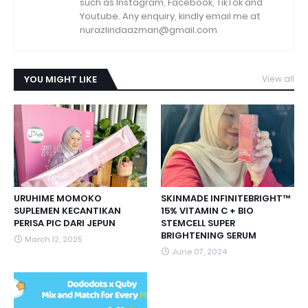
such as Instagram, Facebook, TikTok and
Youtube. Any enquiry, kindly email me at
nurazlindaazman@gmail.com
YOU MIGHT LIKE
View all
URUHIME MOMOKO
SKINMADE INFINITEBRIGHT™
SUPLEMEN KECANTIKAN
15% VITAMIN C + BIO
PERISA PIC DARI JEPUN
STEMCELL SUPER
BRIGHTENING SERUM
March 12, 2025
June 07, 2024