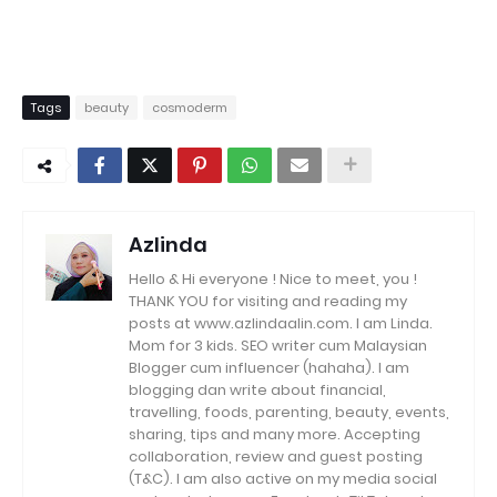
Tags
beauty
cosmoderm
Azlinda
Hello & Hi everyone ! Nice to meet, you !
THANK YOU for visiting and reading my
posts at www.azlindaalin.com. I am Linda.
Mom for 3 kids. SEO writer cum Malaysian
Blogger cum influencer (hahaha). I am
blogging dan write about financial,
travelling, foods, parenting, beauty, events,
sharing, tips and many more. Accepting
collaboration, review and guest posting
(T&C). I am also active on my media social