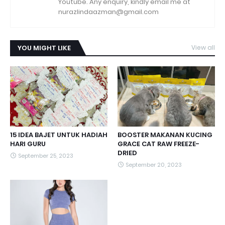
Youtube. Any enquiry, kindly email me at
nurazlindaazman@gmail.com
YOU MIGHT LIKE
View all
15 IDEA BAJET UNTUK HADIAH
BOOSTER MAKANAN KUCING
HARI GURU
GRACE CAT RAW FREEZE-
DRIED
September 25, 2023
September 20, 2023