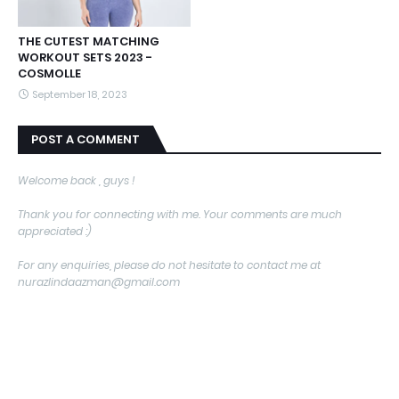
THE CUTEST MATCHING
WORKOUT SETS 2023 -
COSMOLLE
September 18, 2023
POST A COMMENT
Welcome back , guys !
Thank you for connecting with me. Your comments are much
appreciated :)
For any enquiries, please do not hesitate to contact me at
nurazlindaazman@gmail.com