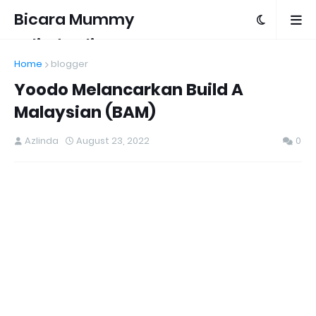
Bicara Mummy
Azlinda Alin
Home
blogger
Yoodo Melancarkan Build A
Malaysian (BAM)
Azlinda
August 23, 2022
0