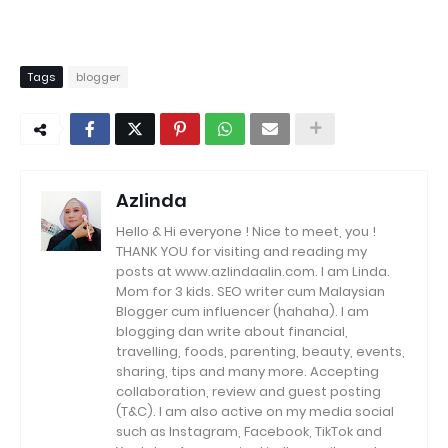
Tags
blogger
Azlinda
Hello & Hi everyone ! Nice to meet, you !
THANK YOU for visiting and reading my
posts at www.azlindaalin.com. I am Linda.
Mom for 3 kids. SEO writer cum Malaysian
Blogger cum influencer (hahaha). I am
blogging dan write about financial,
travelling, foods, parenting, beauty, events,
sharing, tips and many more. Accepting
collaboration, review and guest posting
(T&C). I am also active on my media social
such as Instagram, Facebook, TikTok and