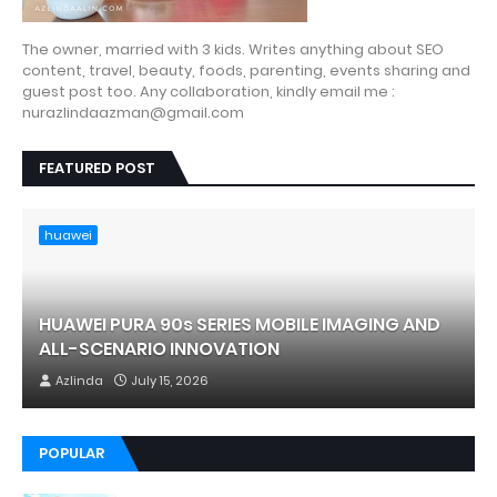
The owner, married with 3 kids. Writes anything about SEO
content, travel, beauty, foods, parenting, events sharing and
guest post too. Any collaboration, kindly email me :
nurazlindaazman@gmail.com
FEATURED POST
huawei
HUAWEI PURA 90s SERIES MOBILE IMAGING AND
ALL-SCENARIO INNOVATION
Azlinda
July 15, 2026
POPULAR