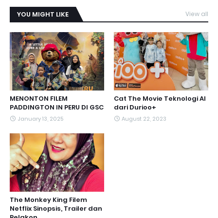
YOU MIGHT LIKE
View all
MENONTON FILEM
Cat The Movie Teknologi AI
PADDINGTON IN PERU DI GSC
dari Durioo+
January 13, 2025
August 22, 2023
The Monkey King Filem
Netflix Sinopsis, Trailer dan
Pelakon