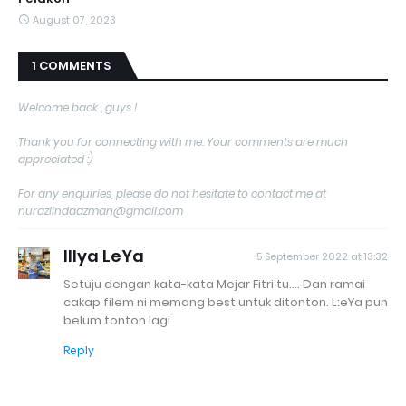
August 07, 2023
1 COMMENTS
Welcome back , guys !
Thank you for connecting with me. Your comments are much
appreciated :)
For any enquiries, please do not hesitate to contact me at
nurazlindaazman@gmail.com
Illya LeYa
5 September 2022 at 13:32
Setuju dengan kata-kata Mejar Fitri tu.... Dan ramai
cakap filem ni memang best untuk ditonton. L:eYa pun
belum tonton lagi
Reply