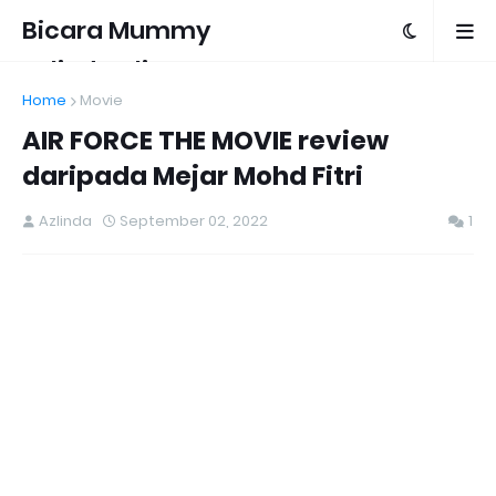
Bicara Mummy
Azlinda Alin
Home
Movie
AIR FORCE THE MOVIE review
daripada Mejar Mohd Fitri
Azlinda
September 02, 2022
1