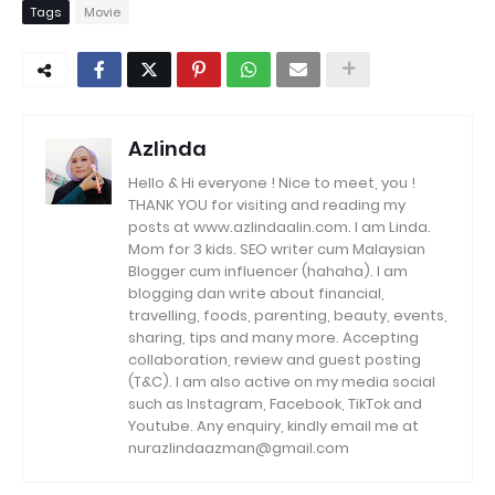
Tags
Movie
Azlinda
Hello & Hi everyone ! Nice to meet, you !
THANK YOU for visiting and reading my
posts at www.azlindaalin.com. I am Linda.
Mom for 3 kids. SEO writer cum Malaysian
Blogger cum influencer (hahaha). I am
blogging dan write about financial,
travelling, foods, parenting, beauty, events,
sharing, tips and many more. Accepting
collaboration, review and guest posting
(T&C). I am also active on my media social
such as Instagram, Facebook, TikTok and
Youtube. Any enquiry, kindly email me at
nurazlindaazman@gmail.com