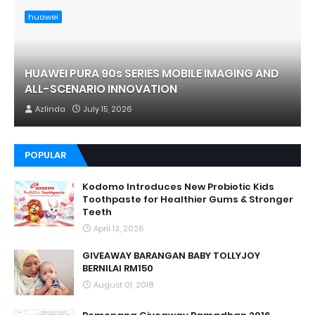
huawei
HUAWEI PURA 90s SERIES MOBILE IMAGING AND
ALL-SCENARIO INNOVATION
Azlinda
July 15, 2026
POPULAR
Kodomo Introduces New Probiotic Kids
Toothpaste for Healthier Gums & Stronger
Teeth
April 13, 2026
GIVEAWAY BARANGAN BABY TOLLYJOY
BERNILAI RM150
August 01, 2018