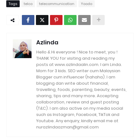
Tags
telco
telecommunication
Yoodo
Azlinda
Hello & Hi everyone ! Nice to meet, you !
THANK YOU for visiting and reading my
posts at www.azlindaalin.com. I am Linda.
Mom for 3 kids. SEO writer cum Malaysian
Blogger cum influencer (hahaha). I am
blogging dan write about financial,
travelling, foods, parenting, beauty, events,
sharing, tips and many more. Accepting
collaboration, review and guest posting
(T&C). I am also active on my media social
such as Instagram, Facebook, TikTok and
Youtube. Any enquiry, kindly email me at
nurazlindaazman@gmail.com