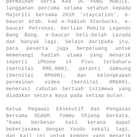
permainan serta Kod UC PUBG MOBILE,
langganan percuma selama setahun kepada
Majoriti bersama 2H1M ‘staycation’, e-
baucar Grab, kad e-hadiah Starbucks, e-
baucar Petronas, berlian Mobile Legends
Bang Bang, e-baucar beli-belah Lazada
dan banyak lagi. Selain daripada itu,
para peserta juga berpeluang untuk
memenangi hadiah utama yang menarik
seperti iPhone 14 Plus terbaharu
(bernilai RM5,000), peranti Samsung
(bernilai RM800), dan kelengkapan
permainan video (bernilai RM600),
menerusi cabutan bertuah istimewa yang
diadakan secara maya pada setiap bulan.
Ketua Pegawai Eksekutif dan Pengasas
Bersama SEAGM, Tommy Chieng berkata,
“Kami berbesar hati kerana dapat
bekerjasama dengan Yoodo sekali lagi,
dan kali ini untuk kempen yang menarik