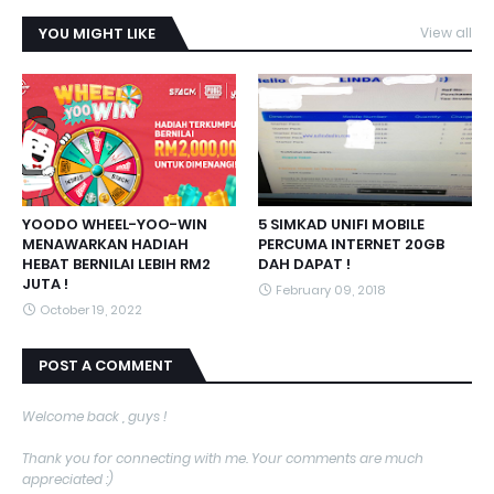
YOU MIGHT LIKE
View all
YOODO WHEEL-YOO-WIN
5 SIMKAD UNIFI MOBILE
MENAWARKAN HADIAH
PERCUMA INTERNET 20GB
HEBAT BERNILAI LEBIH RM2
DAH DAPAT !
JUTA !
February 09, 2018
October 19, 2022
POST A COMMENT
Welcome back , guys !
Thank you for connecting with me. Your comments are much
appreciated :)