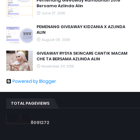
Pemenang Giveaway Ramadhan 2016
Bersama Azlinda Alin
June 27, 2016
PEMENANG GIVEAWAY KIDZANIA X AZLINDA
ALIN
August 06, 2018
GIVEAWAY RYSYA SKINCARE CANTIK MACAM
CHE TA BERSAMA AZLINDA ALIN
November 24, 2015
Powered by Blogger
TOTAL PAGEVIEWS
8
0
9
1
2
7
2