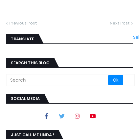
Previous Post
Next Post
Se
TRANSLATE
SEARCH THIS BLOG
SOCIAL MEDIA
JUST CALL ME LINDA !