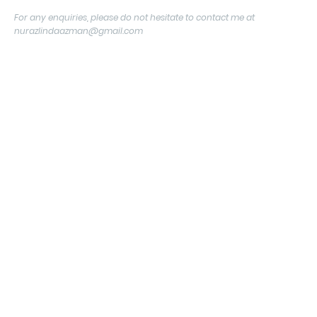
For any enquiries, please do not hesitate to contact me at
nurazlindaazman@gmail.com