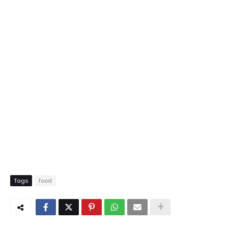
Tags
food