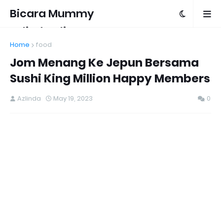
Bicara Mummy
Azlinda Alin
Home
food
Jom Menang Ke Jepun Bersama
Sushi King Million Happy Members
Azlinda
May 19, 2023
0