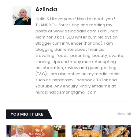
Azlinda
Hello & Hi everyone ! Nice to meet, you !
THANK YOU for visiting and reading my
posts at www.azlindaalin.com. I am Linda.
Mom for 3 kids. SEO writer cum Malaysian
Blogger cum influencer (hahaha). I am
blogging dan write about financial,
travelling, foods, parenting, beauty, events,
sharing, tips and many more. Accepting
collaboration, review and guest posting
(T&C). I am also active on my media social
such as Instagram, Facebook, TikTok and
Youtube. Any enquiry, kindly email me at
nurazlindaazman@gmail.com
YOU MIGHT LIKE
View all