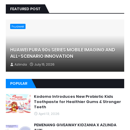
FEATURED POST
huawei
HUAWEI PURA 90s SERIES MOBILE IMAGING AND
ALL-SCENARIO INNOVATION
Azlinda
July 15, 2026
POPULAR
Kodomo Introduces New Probiotic Kids
Toothpaste for Healthier Gums & Stronger
Teeth
April 13, 2026
PEMENANG GIVEAWAY KIDZANIA X AZLINDA