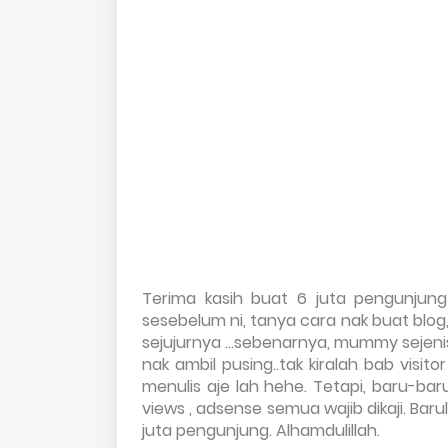
Terima kasih buat 6 juta pengunjun
sesebelum ni, tanya cara nak buat blog,
sejujurnya ...sebenarnya, mummy sejenis "
nak ambil pusing..tak kiralah bab visito
menulis aje lah hehe. Tetapi, baru-baru
views , adsense semua wajib dikaji. Bar
juta pengunjung. Alhamdulillah.