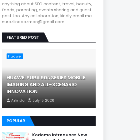
anything about SEO content, travel, beauty,
foods, parenting, events sharing and guest
post too. Any collaboration, kindly email me :
nurazlindaazman@gmail.com
FEATURED POST
huawei
HUAWEI PURA 90s SERIES MOBILE
IMAGING AND ALL-SCENARIO
INNOVATION
Azlinda
July 15, 2026
POPULAR
Kodomo Introduces New