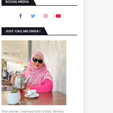
SOCIAL MEDIA
JUST CALL ME LINDA !
The owner, married with 3 kids. Writes