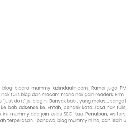
g blog bicara mummy azlindaalin.com. Ramai juga PM
 nak tulis blog dan macam mana nak gain readers. Erm...
just do it" je, blog ni. Banyak bab , yang malas.... sangat
r ke bab adsense ke. Entah, pendek kata...rasa nak tulis,
 ini, mummy ada join kelas SEO, tau. Penulisan, visitors,
ulah terperasan... bahawa, blog mummy ni ha, dah lebih 6