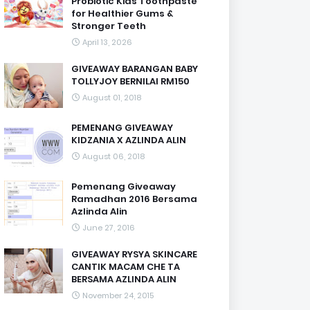
Probiotic Kids Toothpaste
for Healthier Gums &
Stronger Teeth
April 13, 2026
GIVEAWAY BARANGAN BABY
TOLLYJOY BERNILAI RM150
August 01, 2018
PEMENANG GIVEAWAY
KIDZANIA X AZLINDA ALIN
August 06, 2018
Pemenang Giveaway
Ramadhan 2016 Bersama
Azlinda Alin
June 27, 2016
GIVEAWAY RYSYA SKINCARE
CANTIK MACAM CHE TA
BERSAMA AZLINDA ALIN
November 24, 2015