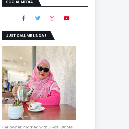
SOCIAL MEDIA
JUST CALL ME LINDA !
The owner, married with 3 kids. Writes