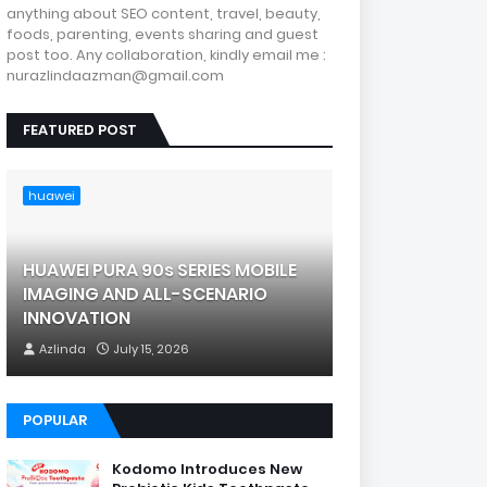
anything about SEO content, travel, beauty,
foods, parenting, events sharing and guest
post too. Any collaboration, kindly email me :
nurazlindaazman@gmail.com
FEATURED POST
huawei
HUAWEI PURA 90s SERIES MOBILE
IMAGING AND ALL-SCENARIO
INNOVATION
Azlinda
July 15, 2026
POPULAR
Kodomo Introduces New