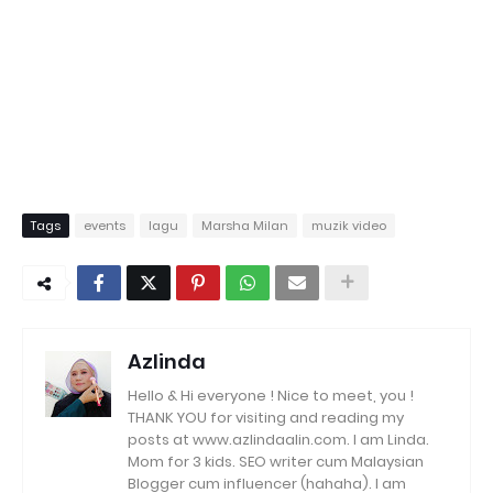
Tags
events
lagu
Marsha Milan
muzik video
Azlinda
Hello & Hi everyone ! Nice to meet, you !
THANK YOU for visiting and reading my
posts at www.azlindaalin.com. I am Linda.
Mom for 3 kids. SEO writer cum Malaysian
Blogger cum influencer (hahaha). I am