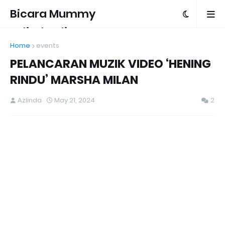
Bicara Mummy
Azlinda Alin
Home
events
PELANCARAN MUZIK VIDEO ‘HENING
RINDU’ MARSHA MILAN
Azlinda
May 21, 2024
2