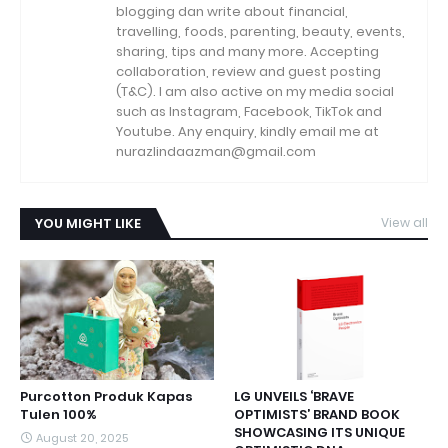
blogging dan write about financial,
travelling, foods, parenting, beauty, events,
sharing, tips and many more. Accepting
collaboration, review and guest posting
(T&C). I am also active on my media social
such as Instagram, Facebook, TikTok and
Youtube. Any enquiry, kindly email me at
nurazlindaazman@gmail.com
YOU MIGHT LIKE
View all
Purcotton Produk Kapas
LG UNVEILS ‘BRAVE
Tulen 100%
OPTIMISTS’ BRAND BOOK
SHOWCASING ITS UNIQUE
August 20, 2025