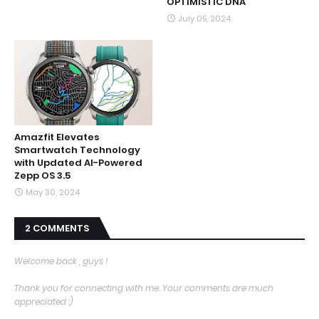
OPTIMISTIC DNA
July 05, 2024
Amazfit Elevates
Smartwatch Technology
with Updated AI-Powered
Zepp OS 3.5
May 30, 2024
2 COMMENTS
Welcome back , guys !
Thank you for connecting with me. Your comments are much
appreciated :)