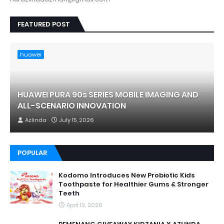
FEATURED POST
huawei
HUAWEI PURA 90s SERIES MOBILE IMAGING AND
ALL-SCENARIO INNOVATION
Azlinda
July 15, 2026
POPULAR
Kodomo Introduces New Probiotic Kids
Toothpaste for Healthier Gums & Stronger
Teeth
April 13, 2026