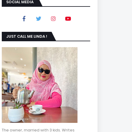
SOCIAL MEDIA
JUST CALL ME LINDA !
The owner, married with 3 kids. Writes