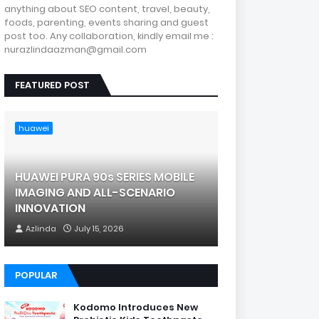
anything about SEO content, travel, beauty,
foods, parenting, events sharing and guest
post too. Any collaboration, kindly email me :
nurazlindaazman@gmail.com
FEATURED POST
huawei
HUAWEI PURA 90s SERIES MOBILE
IMAGING AND ALL-SCENARIO
INNOVATION
Azlinda
July 15, 2026
POPULAR
Kodomo Introduces New