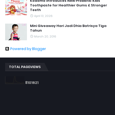
Kodomo Introduces New Probiotic Kids
Toothpaste for Healthier Gums & Stronger
Teeth
April 13, 2026
Mini Giveaway Hari Jadi Dhia Batrisya Tiga
Tahun
March 20, 2016
Powered by Blogger
TOTAL PAGEVIEWS
8
1
0
1
6
2
1