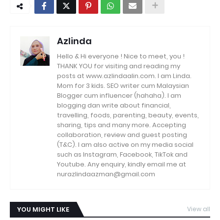
Azlinda
Hello & Hi everyone ! Nice to meet, you !
THANK YOU for visiting and reading my
posts at www.azlindaalin.com. I am Linda.
Mom for 3 kids. SEO writer cum Malaysian
Blogger cum influencer (hahaha). I am
blogging dan write about financial,
travelling, foods, parenting, beauty, events,
sharing, tips and many more. Accepting
collaboration, review and guest posting
(T&C). I am also active on my media social
such as Instagram, Facebook, TikTok and
Youtube. Any enquiry, kindly email me at
nurazlindaazman@gmail.com
YOU MIGHT LIKE
View all