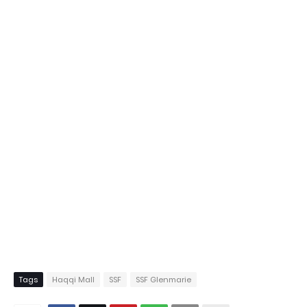
Tags
Haqqi Mall
SSF
SSF Glenmarie