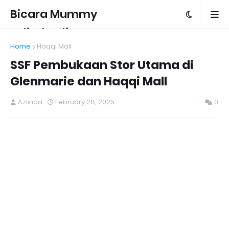
Bicara Mummy
Azlinda Alin
Home
Haqqi Mall
SSF Pembukaan Stor Utama di
Glenmarie dan Haqqi Mall
Azlinda
February 28, 2025
0