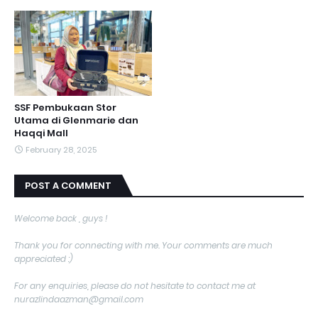
SSF Pembukaan Stor
Utama di Glenmarie dan
Haqqi Mall
February 28, 2025
POST A COMMENT
Welcome back , guys !
Thank you for connecting with me. Your comments are much
appreciated :)
For any enquiries, please do not hesitate to contact me at
nurazlindaazman@gmail.com