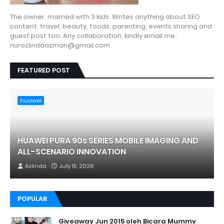
The owner, married with 3 kids. Writes anything about SEO
content, travel, beauty, foods, parenting, events sharing and
guest post too. Any collaboration, kindly email me :
nurazlindaazman@gmail.com
FEATURED POST
huawei
HUAWEI PURA 90s SERIES MOBILE IMAGING AND
ALL-SCENARIO INNOVATION
Azlinda
July 15, 2026
POPULAR
Giveaway Jun 2015 oleh Bicara Mummy