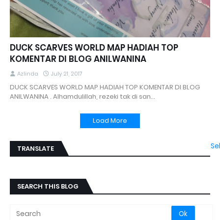
DUCK SCARVES WORLD MAP HADIAH TOP
KOMENTAR DI BLOG ANILWANINA
Azlinda
July 21, 2017
DUCK SCARVES WORLD MAP HADIAH TOP KOMENTAR DI BLOG
ANILWANINA . Alhamdulillah, rezeki tak di san…
Load More
Se
TRANSLATE
SEARCH THIS BLOG