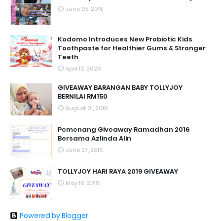
June 05, 2015
Kodomo Introduces New Probiotic Kids
Toothpaste for Healthier Gums & Stronger
Teeth
April 13, 2026
GIVEAWAY BARANGAN BABY TOLLYJOY
BERNILAI RM150
August 01, 2018
Pemenang Giveaway Ramadhan 2016
Bersama Azlinda Alin
June 27, 2016
TOLLYJOY HARI RAYA 2019 GIVEAWAY
May 16, 2019
Powered by Blogger