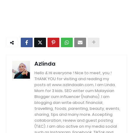
Azlinda
Hello & Hi everyone ! Nice to meet, you !
THANK YOU for visiting and reading my
posts at www.azlindaalin.com. I am Linda.
Mom for 3 kids. SEO writer cum Malaysian
Blogger cum influencer (hahaha). I am
blogging dan write about financial,
travelling, foods, parenting, beauty, events,
sharing, tips and many more. Accepting
collaboration, review and guest posting
(T&C). I am also active on my media social
such as Instagram, Facebook, TikTok and