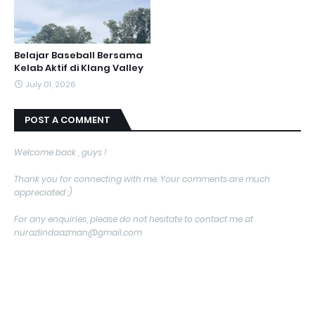
Belajar Baseball Bersama
Kelab Aktif di Klang Valley
July 01, 2026
POST A COMMENT
Welcome back , guys !
Thank you for connecting with me. Your comments are much
appreciated :)
For any enquiries, please do not hesitate to contact me at
nurazlindaazman@gmail.com