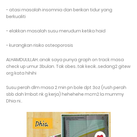
- atasi masalah insomnia dan berikan tidur yang
berkualiti
- elakkan masalah susu merudum ketika haid
- kurangkan risiko osteoporosis
ALHAMDULILLAH..anak saya punya graph on track masa
check up umur 3bulan. Tak obes..tak kecik..sedang2 gitew
org kata hihihi
Susu perah dlm masa 2 min pn bole dpt 3oz (rush perah
sbb dah lmbat nk g kerja) hehehehe mcm2 la mummy
Dhia ni..