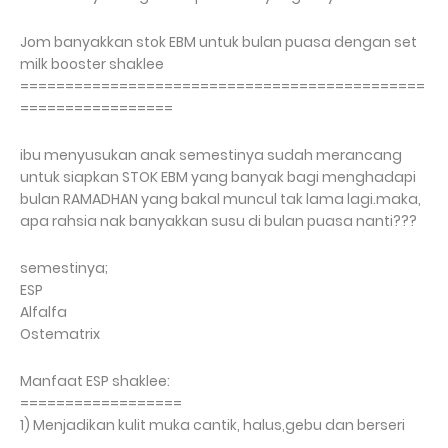
Jom banyakkan stok EBM untuk bulan puasa dengan set
milk booster shaklee
=============================================
=================
ibu menyusukan anak semestinya sudah merancang
untuk siapkan STOK EBM yang banyak bagi menghadapi
bulan RAMADHAN yang bakal muncul tak lama lagi.maka,
apa rahsia nak banyakkan susu di bulan puasa nanti???
semestinya;
ESP
Alfalfa
Ostematrix
Manfaat ESP shaklee:
==================
1) Menjadikan kulit muka cantik, halus,gebu dan berseri