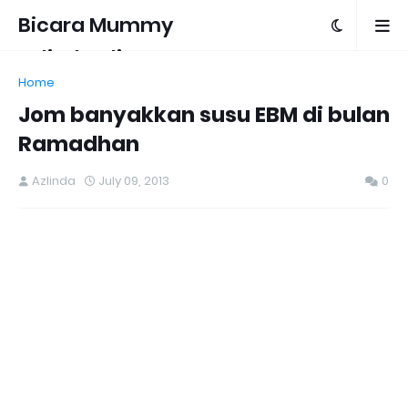
Bicara Mummy
Azlinda Alin
Home
Jom banyakkan susu EBM di bulan
Ramadhan
Azlinda
July 09, 2013
0