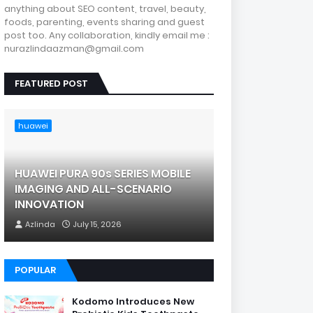
anything about SEO content, travel, beauty,
foods, parenting, events sharing and guest
post too. Any collaboration, kindly email me :
nurazlindaazman@gmail.com
FEATURED POST
huawei
HUAWEI PURA 90s SERIES MOBILE
IMAGING AND ALL-SCENARIO
INNOVATION
Azlinda
July 15, 2026
POPULAR
Kodomo Introduces New