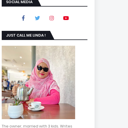
SOCIAL MEDIA
JUST CALL ME LINDA !
The owner, married with 3 kids. Writes