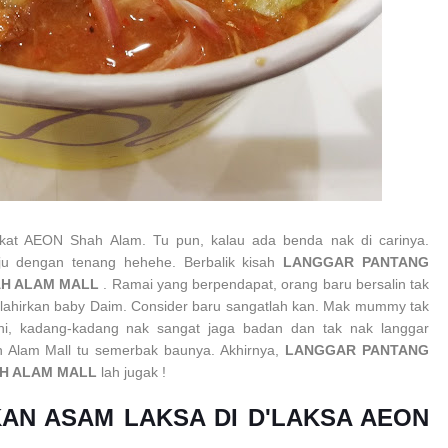
at AEON Shah Alam. Tu pun, kalau ada benda nak di carinya.
aju dengan tenang hehehe. Berbalik kisah
LANGGAR PANTANG
AH ALAM MALL
. Ramai yang berpendapat, orang baru bersalin tak
lahirkan baby Daim. Consider baru sangatlah kan. Mak mummy tak
, kadang-kadang nak sangat jaga badan dan tak nak langgar
h Alam Mall tu semerbak baunya. Akhirnya,
LANGGAR PANTANG
AH ALAM MALL
lah jugak !
AN ASAM LAKSA DI D'LAKSA AEON