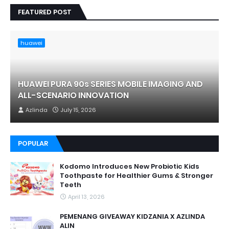
FEATURED POST
huawei
HUAWEI PURA 90s SERIES MOBILE IMAGING AND
ALL-SCENARIO INNOVATION
Azlinda
July 15, 2026
POPULAR
Kodomo Introduces New Probiotic Kids
Toothpaste for Healthier Gums & Stronger
Teeth
April 13, 2026
PEMENANG GIVEAWAY KIDZANIA X AZLINDA
ALIN