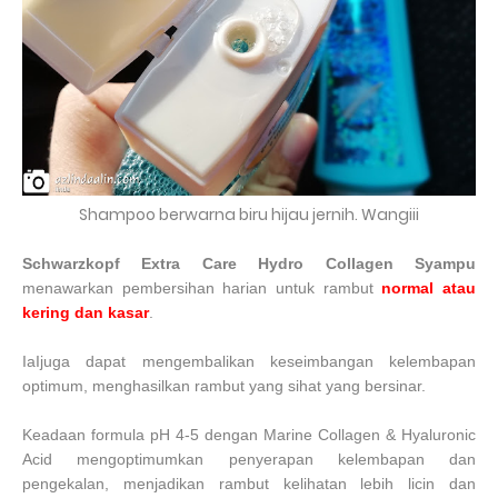
Shampoo berwarna biru hijau jernih. Wangiii
Schwarzkopf Extra Care Hydro Collagen Syampu
menawarkan pembersihan harian untuk rambut
normal atau
kering dan kasar
.
IaIjuga dapat mengembalikan keseimbangan kelembapan
optimum, menghasilkan rambut yang sihat yang bersinar.
Keadaan formula pH 4-5 dengan Marine Collagen & Hyaluronic
Acid mengoptimumkan penyerapan kelembapan dan
pengekalan, menjadikan rambut kelihatan lebih licin dan