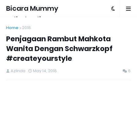
Bicara Mummy
Azlinda Alin
Home
2018
Penjagaan Rambut Mahkota
Wanita Dengan Schwarzkopf
#createyourstyle
Azlinda
May 14, 2018
6