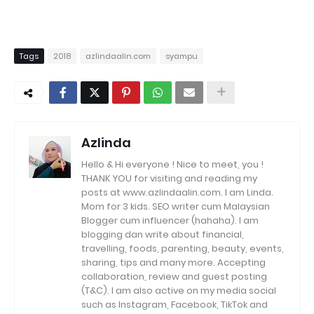
Tags
2018
azlindaalin.com
syampu
Azlinda
Hello & Hi everyone ! Nice to meet, you !
THANK YOU for visiting and reading my
posts at www.azlindaalin.com. I am Linda.
Mom for 3 kids. SEO writer cum Malaysian
Blogger cum influencer (hahaha). I am
blogging dan write about financial,
travelling, foods, parenting, beauty, events,
sharing, tips and many more. Accepting
collaboration, review and guest posting
(T&C). I am also active on my media social
such as Instagram, Facebook, TikTok and