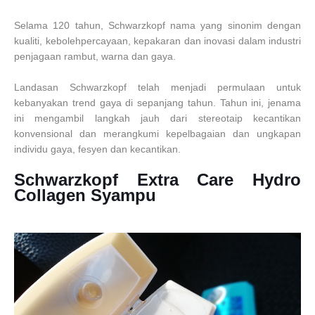
Selama 120 tahun, Schwarzkopf nama yang sinonim dengan
kualiti, kebolehpercayaan, kepakaran dan inovasi dalam industri
penjagaan rambut, warna dan gaya.
Landasan Schwarzkopf telah menjadi permulaan untuk
kebanyakan trend gaya di sepanjang tahun. Tahun ini, jenama
ini mengambil langkah jauh dari stereotaip kecantikan
konvensional dan merangkumi kepelbagaian dan ungkapan
individu gaya, fesyen dan kecantikan.
Schwarzkopf Extra Care Hydro
Collagen Syampu