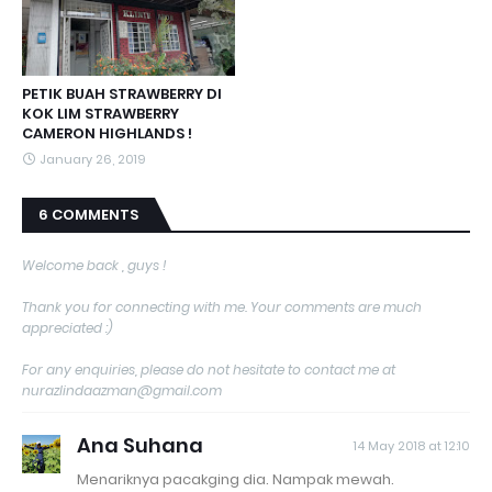
PETIK BUAH STRAWBERRY DI
KOK LIM STRAWBERRY
CAMERON HIGHLANDS !
January 26, 2019
6 COMMENTS
Welcome back , guys !
Thank you for connecting with me. Your comments are much
appreciated :)
For any enquiries, please do not hesitate to contact me at
nurazlindaazman@gmail.com
Ana Suhana
14 May 2018 at 12:10
Menariknya pacakging dia. Nampak mewah.