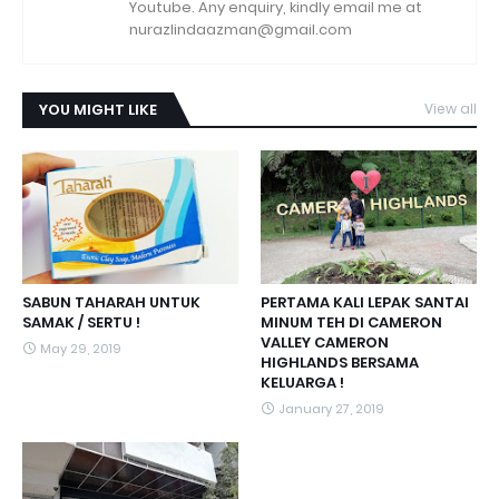
Youtube. Any enquiry, kindly email me at
nurazlindaazman@gmail.com
YOU MIGHT LIKE
View all
SABUN TAHARAH UNTUK
PERTAMA KALI LEPAK SANTAI
SAMAK / SERTU !
MINUM TEH DI CAMERON
VALLEY CAMERON
May 29, 2019
HIGHLANDS BERSAMA
KELUARGA !
January 27, 2019