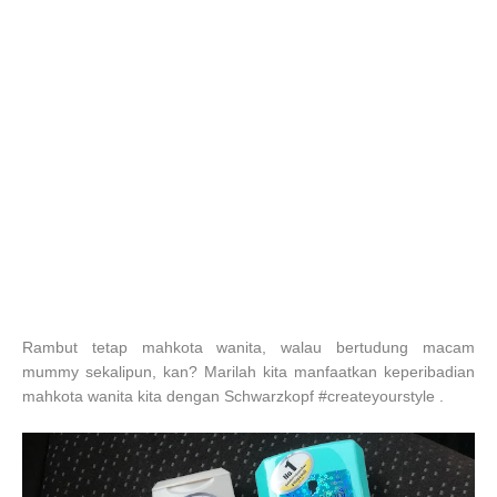
Rambut tetap mahkota wanita, walau bertudung macam
mummy sekalipun, kan? Marilah kita manfaatkan keperibadian
mahkota wanita kita dengan Schwarzkopf
#createyourstyle .