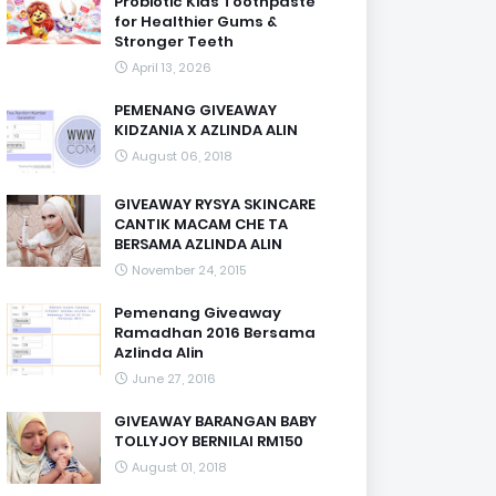
Probiotic Kids Toothpaste
for Healthier Gums &
Stronger Teeth
April 13, 2026
PEMENANG GIVEAWAY
KIDZANIA X AZLINDA ALIN
August 06, 2018
GIVEAWAY RYSYA SKINCARE
CANTIK MACAM CHE TA
BERSAMA AZLINDA ALIN
November 24, 2015
Pemenang Giveaway
Ramadhan 2016 Bersama
Azlinda Alin
June 27, 2016
GIVEAWAY BARANGAN BABY
TOLLYJOY BERNILAI RM150
August 01, 2018