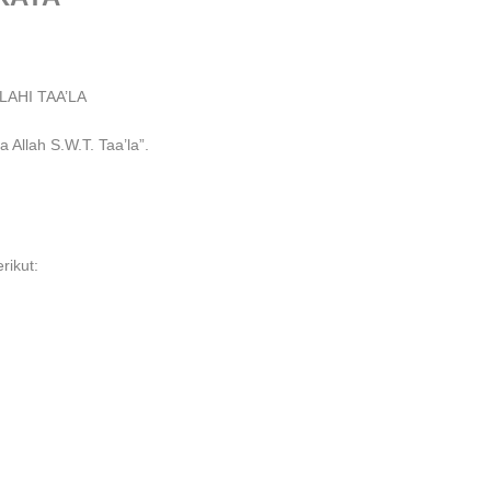
LAHI TAA’LA
a Allah S.W.T. Taa’la”.
rikut: