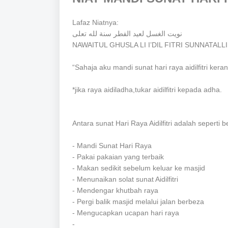
Lafaz Niatnya:
نويت الغسل لعيد الفطر سنة لله تعلى
NAWAITUL GHUSLA LI I’DIL FITRI SUNNATALLI
“Sahaja aku mandi sunat hari raya aidilfitri keran
*jika raya aidiladha,tukar aidilfitri kepada adha.
Antara sunat Hari Raya Aidilfitri adalah seperti be
- Mandi Sunat Hari Raya
- Pakai pakaian yang terbaik
- Makan sedikit sebelum keluar ke masjid
- Menunaikan solat sunat Aidilfitri
- Mendengar khutbah raya
- Pergi balik masjid melalui jalan berbeza
- Mengucapkan ucapan hari raya
-