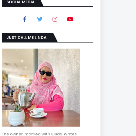
SOCIAL MEDIA
JUST CALL ME LINDA !
The owner, married with 3 kids. Writes