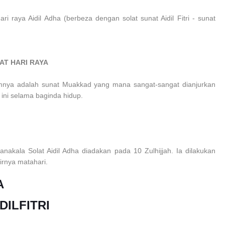
i raya Aidil Adha (berbeza dengan solat sunat Aidil Fitri - sunat
T HARI RAYA
ukumnya adalah sunat Muakkad yang mana sangat-sangat dianjurkan
 ini selama baginda hidup.
Manakala Solat Aidil Adha diadakan pada 10 Zulhijjah. Ia dilakukan
irnya matahari.
A
DILFITRI