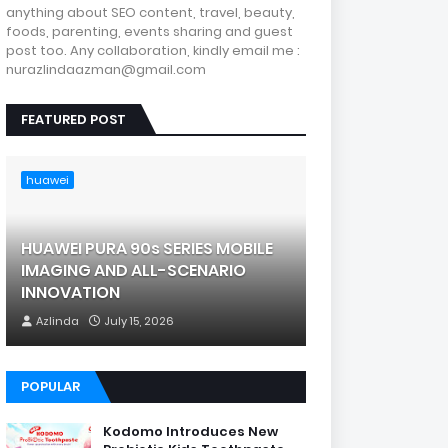
anything about SEO content, travel, beauty,
foods, parenting, events sharing and guest
post too. Any collaboration, kindly email me :
nurazlindaazman@gmail.com
FEATURED POST
huawei
HUAWEI PURA 90s SERIES MOBILE
IMAGING AND ALL-SCENARIO
INNOVATION
Azlinda
July 15, 2026
POPULAR
Kodomo Introduces New