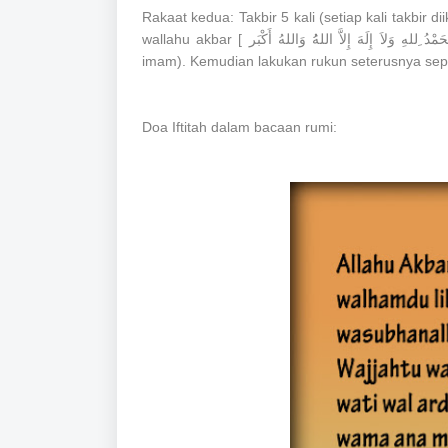
Rakaat kedua: Takbir 5 kali (setiap kali takbir d
wallahu akbar [ سُبْحَانَ اللهِ وَالْحَمْدُ ِللهِ وَلاَ إِلَهَ إِلاَّ اللهُُ وَاللهُ أَكْبَر] ) dan Al-Fatihah serta Al-Ikhlas (atau surah pilihan
imam). Kemudian lakukan rukun seterusnya seper
Doa Iftitah dalam bacaan rumi: