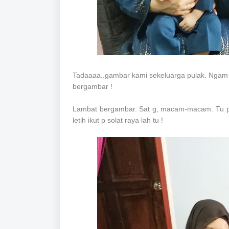
Tadaaaa..gambar kami sekeluarga pulak. Ngam-
bergambar !
Lambat bergambar. Sat g, macam-macam. Tu pu
letih ikut p solat raya lah tu !