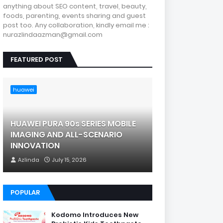
anything about SEO content, travel, beauty,
foods, parenting, events sharing and guest
post too. Any collaboration, kindly email me :
nurazlindaazman@gmail.com
FEATURED POST
huawei
HUAWEI PURA 90s SERIES MOBILE
IMAGING AND ALL-SCENARIO
INNOVATION
Azlinda
July 15, 2026
POPULAR
Kodomo Introduces New