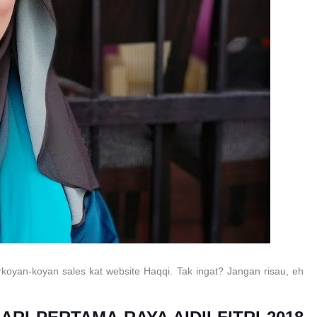
rkoyan-koyan sales kat website Haqqi. Tak ingat? Jangan risau, eh