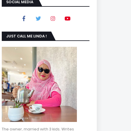
SOCIAL MEDIA
JUST CALL ME LINDA !
The owner, married with 3 kids. Writes