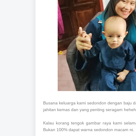
Busana keluarga kami sedondon dengan baju dari
jahitan kemas dan yang penting seragam heheh
Kalau korang tengok gambar raya kami selama
Bukan 100% dapat warna sedondon macam ni.