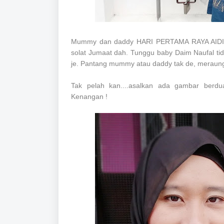
Mummy dan daddy HARI PERTAMA RAYA AIDIL
solat Jumaat dah. Tunggu baby Daim Naufal ti
je. Pantang mummy atau daddy tak de, meraun
Tak pelah kan....asalkan ada gambar berd
Kenangan !