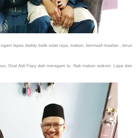
ngam lepas daddy balik solat raya, makan, bermaaf-maafan , terus
n, Dzal Aidi Fiqry dah meragam tu. Nak makan aiskrim. Lapa dan