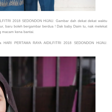
FITRI 2018 SEDONDON HIJAU. Gambar dah dekat dekat waktu
dur, baru boleh bergambar berdua ! Dak baby Daim tu, nak melekat
g macam kena bantai.
ua HARI
PERTAMA RAYA AIDILFITRI 2018 SEDONDON HIJAU.