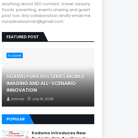
anything about SEO content, travel, beauty,
foods, parenting, events sharing and guest
post too. Any collaboration, kindly email me :
nurazlindaazman@gmail.com
FEATURED POST
huawei
HUAWEI PURA 90s SERIES MOBILE
IMAGING AND ALL-SCENARIO
INNOVATION
Azlinda
July 15, 2026
POPULAR
Kodomo Introduces New