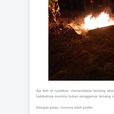
Api dah di nyalakan, menandakan lemang akan
hakikatnya mummy bukan penggemar lemang sa
Ketupat palas, mummy lebih prefer