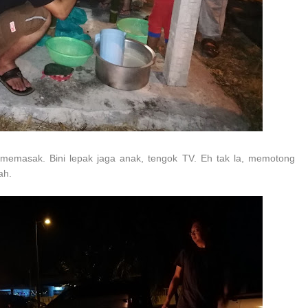
 memasak. Bini lepak jaga anak, tengok TV. Eh tak la, memotong
ah.