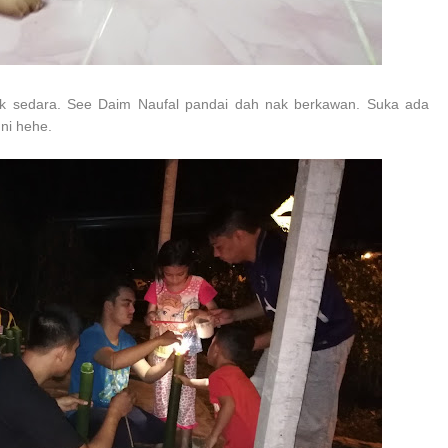
k sedara. See Daim Naufal pandai dah nak berkawan. Suka ada
ni hehe.