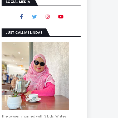
SOCIAL MEDIA
JUST CALL ME LINDA !
The owner, married with 3 kids. Writes