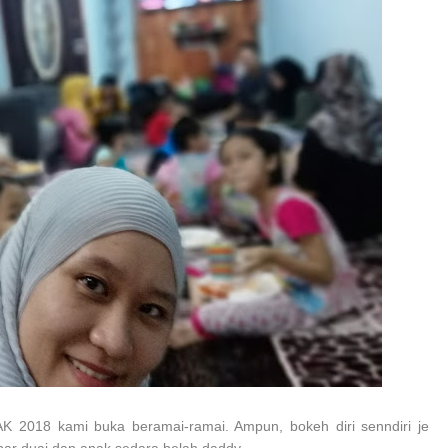
018 kami buka beramai-ramai. Ampun, bokeh diri senndiri je