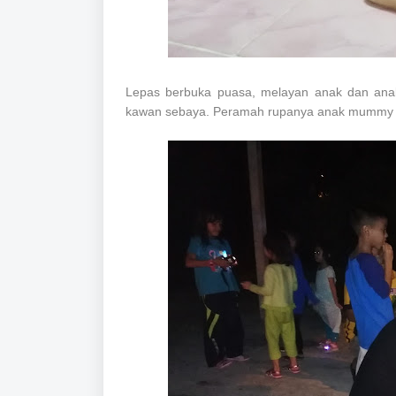
Lepas berbuka puasa, melayan anak dan ana
kawan sebaya. Peramah rupanya anak mummy 