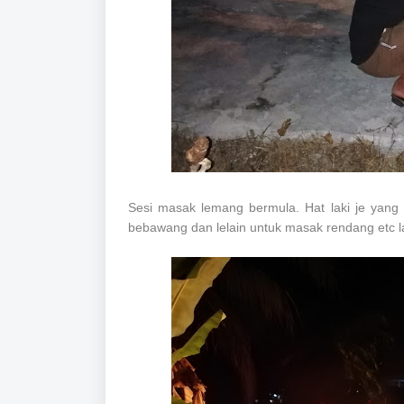
Sesi masak lemang bermula. Hat laki je yang
bebawang dan lelain untuk masak rendang etc l