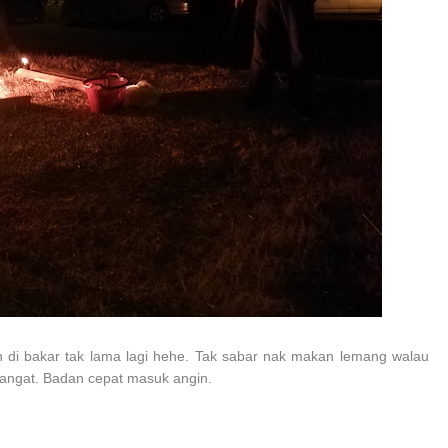
 di bakar tak lama lagi hehe. Tak sabar nak makan lemang walau
ngat. Badan cepat masuk angin.