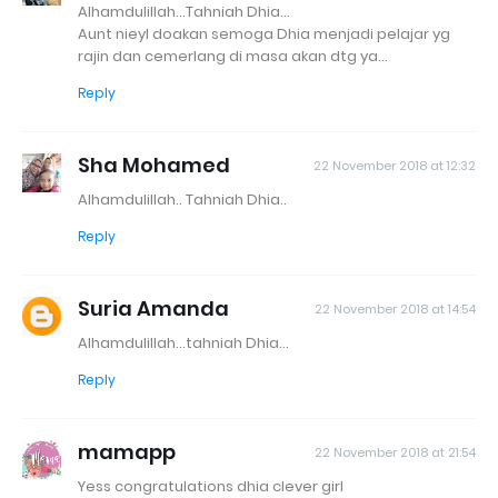
Alhamdulillah...Tahniah Dhia...
Aunt nieyl doakan semoga Dhia menjadi pelajar yg
rajin dan cemerlang di masa akan dtg ya...
Reply
Sha Mohamed
22 November 2018 at 12:32
Alhamdulillah.. Tahniah Dhia..
Reply
Suria Amanda
22 November 2018 at 14:54
Alhamdulillah...tahniah Dhia...
Reply
mamapp
22 November 2018 at 21:54
Yess congratulations dhia clever girl