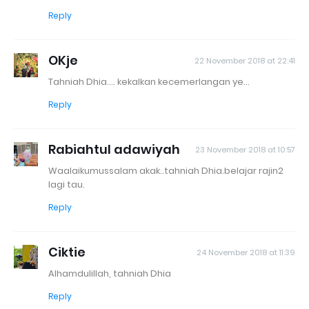
Reply
OKje
22 November 2018 at 22:41
Tahniah Dhia.... kekalkan kecemerlangan ye...
Reply
Rabiahtul adawiyah
23 November 2018 at 10:57
Waalaikumussalam akak..tahniah Dhia.belajar rajin2
lagi tau.
Reply
Ciktie
24 November 2018 at 11:39
Alhamdulillah, tahniah Dhia
Reply