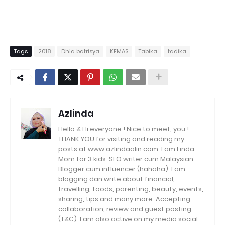
Tags
2018
Dhia batrisya
KEMAS
Tabika
tadika
Azlinda
Hello & Hi everyone ! Nice to meet, you !
THANK YOU for visiting and reading my
posts at www.azlindaalin.com. I am Linda.
Mom for 3 kids. SEO writer cum Malaysian
Blogger cum influencer (hahaha). I am
blogging dan write about financial,
travelling, foods, parenting, beauty, events,
sharing, tips and many more. Accepting
collaboration, review and guest posting
(T&C). I am also active on my media social