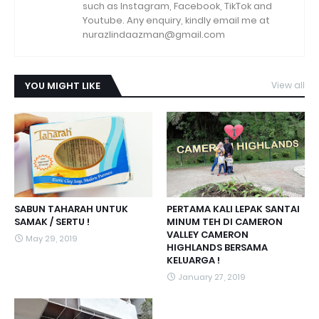
such as Instagram, Facebook, TikTok and
Youtube. Any enquiry, kindly email me at
nurazlindaazman@gmail.com
YOU MIGHT LIKE
View all
SABUN TAHARAH UNTUK
PERTAMA KALI LEPAK SANTAI
SAMAK / SERTU !
MINUM TEH DI CAMERON
VALLEY CAMERON
May 29, 2019
HIGHLANDS BERSAMA
KELUARGA !
January 27, 2019