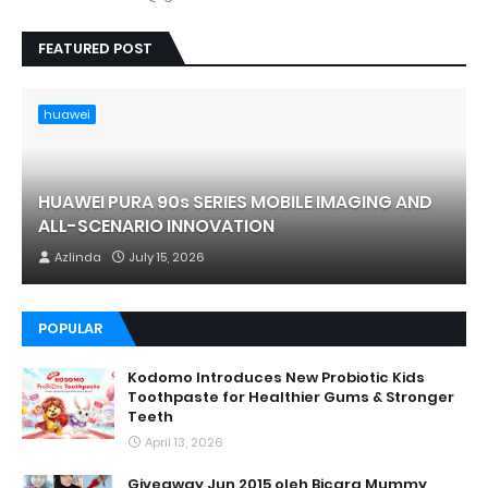
FEATURED POST
huawei
HUAWEI PURA 90s SERIES MOBILE IMAGING AND
ALL-SCENARIO INNOVATION
Azlinda
July 15, 2026
POPULAR
Kodomo Introduces New Probiotic Kids
Toothpaste for Healthier Gums & Stronger
Teeth
April 13, 2026
Giveaway Jun 2015 oleh Bicara Mummy