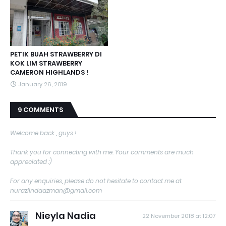
PETIK BUAH STRAWBERRY DI
KOK LIM STRAWBERRY
CAMERON HIGHLANDS !
January 26, 2019
9 COMMENTS
Welcome back , guys !
Thank you for connecting with me. Your comments are much
appreciated :)
For any enquiries, please do not hesitate to contact me at
nurazlindaazman@gmail.com
Nieyla Nadia
22 November 2018 at 12:07