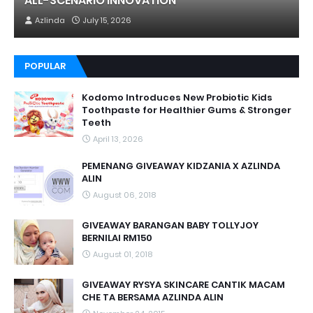
ALL-SCENARIO INNOVATION
Azlinda
July 15, 2026
POPULAR
Kodomo Introduces New Probiotic Kids
Toothpaste for Healthier Gums & Stronger
Teeth
April 13, 2026
PEMENANG GIVEAWAY KIDZANIA X AZLINDA
ALIN
August 06, 2018
GIVEAWAY BARANGAN BABY TOLLYJOY
BERNILAI RM150
August 01, 2018
GIVEAWAY RYSYA SKINCARE CANTIK MACAM
CHE TA BERSAMA AZLINDA ALIN