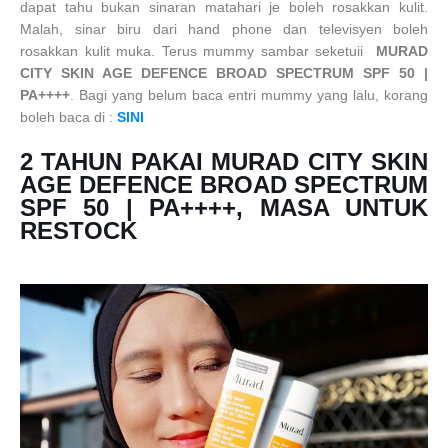
dapat tahu bukan sinaran matahari je boleh rosakkan kulit.
Malah, sinar biru dari hand phone dan televisyen boleh
rosakkan kulit muka. Terus mummy sambar seketuii
MURAD
CITY SKIN AGE DEFENCE BROAD SPECTRUM SPF 50 |
PA++++
. Bagi yang belum baca entri mummy yang lalu, korang
boleh baca di :
SINI
2 TAHUN PAKAI MURAD CITY SKIN
AGE DEFENCE BROAD SPECTRUM
SPF 50 | PA++++, MASA UNTUK
RESTOCK