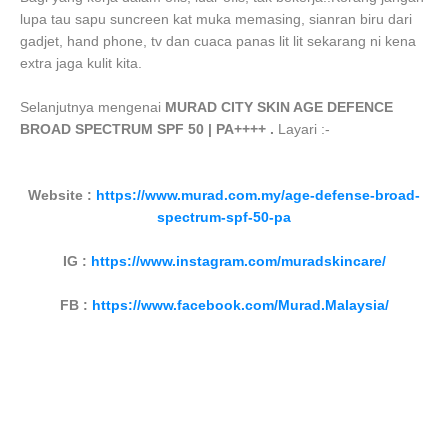
lupa tau sapu suncreen kat muka memasing, sianran biru dari
gadjet, hand phone, tv dan cuaca panas lit lit sekarang ni kena
extra jaga kulit kita.
Selanjutnya mengenai
MURAD CITY SKIN AGE DEFENCE
BROAD SPECTRUM SPF 50 | PA++++ .
Layari :-
Website :
https://www.murad.com.my/age-defense-broad-
spectrum-spf-50-pa
IG :
https://www.instagram.com/muradskincare/
FB :
https://www.facebook.com/Murad.Malaysia/