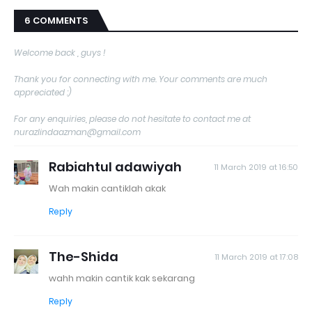
6 COMMENTS
Welcome back , guys !
Thank you for connecting with me. Your comments are much
appreciated :)
For any enquiries, please do not hesitate to contact me at
nurazlindaazman@gmail.com
Rabiahtul adawiyah
11 March 2019 at 16:50
Wah makin cantiklah akak
Reply
The-Shida
11 March 2019 at 17:08
wahh makin cantik kak sekarang
Reply