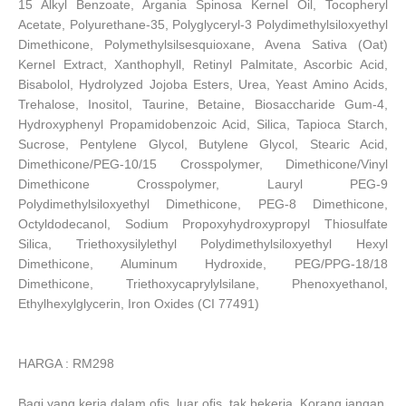
15 Alkyl Benzoate, Argania Spinosa Kernel Oil, Tocopheryl
Acetate, Polyurethane-35, Polyglyceryl-3 Polydimethylsiloxyethyl
Dimethicone, Polymethylsilsesquioxane, Avena Sativa (Oat)
Kernel Extract, Xanthophyll, Retinyl Palmitate, Ascorbic Acid,
Bisabolol, Hydrolyzed Jojoba Esters, Urea, Yeast Amino Acids,
Trehalose, Inositol, Taurine, Betaine, Biosaccharide Gum-4,
Hydroxyphenyl Propamidobenzoic Acid, Silica, Tapioca Starch,
Sucrose, Pentylene Glycol, Butylene Glycol, Stearic Acid,
Dimethicone/PEG-10/15 Crosspolymer, Dimethicone/Vinyl
Dimethicone Crosspolymer, Lauryl PEG-9
Polydimethylsiloxyethyl Dimethicone, PEG-8 Dimethicone,
Octyldodecanol, Sodium Propoxyhydroxypropyl Thiosulfate
Silica, Triethoxysilylethyl Polydimethylsiloxyethyl Hexyl
Dimethicone, Aluminum Hydroxide, PEG/PPG-18/18
Dimethicone, Triethoxycaprylylsilane, Phenoxyethanol,
Ethylhexylglycerin, Iron Oxides (CI 77491)
HARGA : RM298
Bagi yang kerja dalam ofis, luar ofis, tak bekerja..Korang jangan