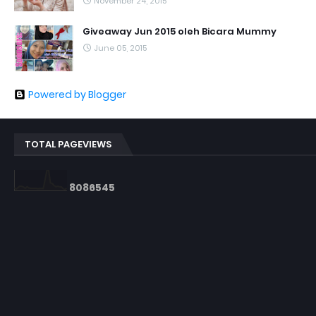
November 24, 2015
Giveaway Jun 2015 oleh Bicara Mummy
June 05, 2015
Powered by Blogger
TOTAL PAGEVIEWS
8
0
8
6
5
4
5