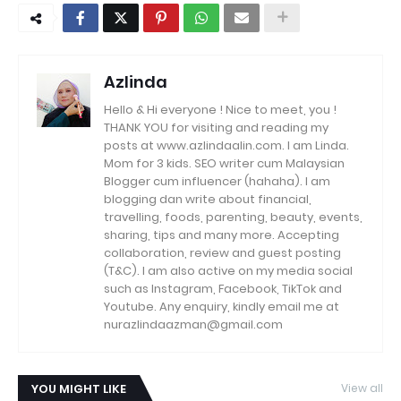
Azlinda
Hello & Hi everyone ! Nice to meet, you !
THANK YOU for visiting and reading my
posts at www.azlindaalin.com. I am Linda.
Mom for 3 kids. SEO writer cum Malaysian
Blogger cum influencer (hahaha). I am
blogging dan write about financial,
travelling, foods, parenting, beauty, events,
sharing, tips and many more. Accepting
collaboration, review and guest posting
(T&C). I am also active on my media social
such as Instagram, Facebook, TikTok and
Youtube. Any enquiry, kindly email me at
nurazlindaazman@gmail.com
YOU MIGHT LIKE
View all