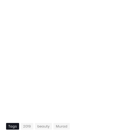
Tags
2019
beauty
Murad