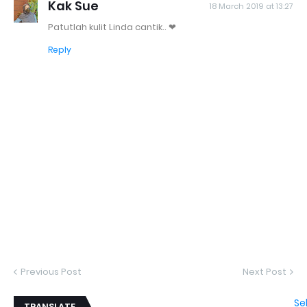
Kak Sue
18 March 2019 at 13:27
Patutlah kulit Linda cantik.. ❤
Reply
Previous Post
Next Post
Se
TRANSLATE