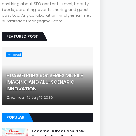
anything about SEO content, travel, beauty,
foods, parenting, events sharing and guest
post too. Any collaboration, kindly email me :
nurazlindaazman@gmail.com
FEATURED POST
huawei
HUAWEI PURA 90s SERIES MOBILE
IMAGING AND ALL-SCENARIO
INNOVATION
Azlinda
July 15, 2026
POPULAR
Kodomo Introduces New