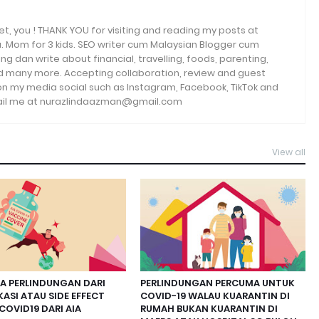
et, you ! THANK YOU for visiting and reading my posts at
. Mom for 3 kids. SEO writer cum Malaysian Blogger cum
ng dan write about financial, travelling, foods, parenting,
and many more. Accepting collaboration, review and guest
 on my media social such as Instagram, Facebook, TikTok and
email me at nurazlindaazman@gmail.com
View all
A PERLINDUNGAN DARI
PERLINDUNGAN PERCUMA UNTUK
ASI ATAU SIDE EFFECT
COVID-19 WALAU KUARANTIN DI
COVID19 DARI AIA
RUMAH BUKAN KUARANTIN DI