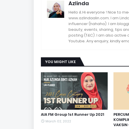
Azlinda
Hello & Hi everyone ! Nice to me
www.azlindaalin.com. I am Linda
influencer (hahaha). I am bloggi
beauty, events, sharing, tips 
posting (T&C). I am also active
Youtube. Any enquiry, kindly 
YOU MIGHT LIKE
AIA FM Group 1st Runner Up 2021
PERCUM
KOMPLIK
March 02, 2022
VAKSIN 