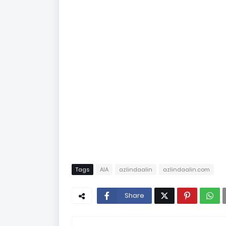
Tags
AIA
azlindaalin
azlindaalin.com
Share