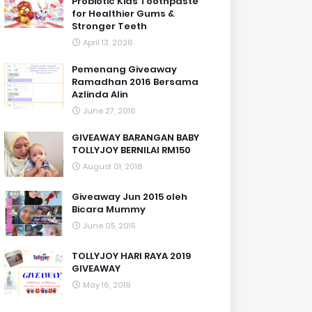
Probiotic Kids Toothpaste
for Healthier Gums &
Stronger Teeth
April 13, 2026
Pemenang Giveaway
Ramadhan 2016 Bersama
Azlinda Alin
June 27, 2016
GIVEAWAY BARANGAN BABY
TOLLYJOY BERNILAI RM150
August 01, 2018
Giveaway Jun 2015 oleh
Bicara Mummy
June 05, 2015
TOLLYJOY HARI RAYA 2019
GIVEAWAY
May 16, 2019