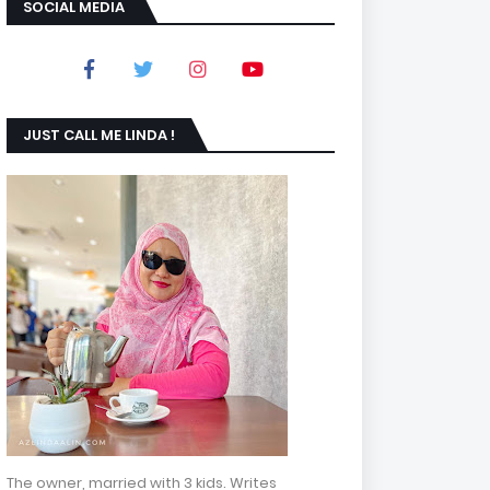
SOCIAL MEDIA
JUST CALL ME LINDA !
The owner, married with 3 kids. Writes