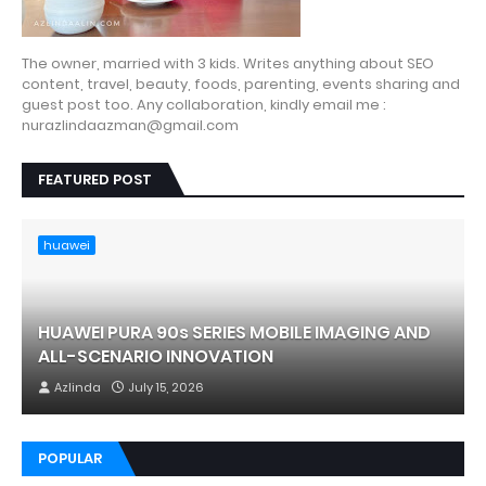
The owner, married with 3 kids. Writes anything about SEO
content, travel, beauty, foods, parenting, events sharing and
guest post too. Any collaboration, kindly email me :
nurazlindaazman@gmail.com
FEATURED POST
huawei
HUAWEI PURA 90s SERIES MOBILE IMAGING AND
ALL-SCENARIO INNOVATION
Azlinda
July 15, 2026
POPULAR