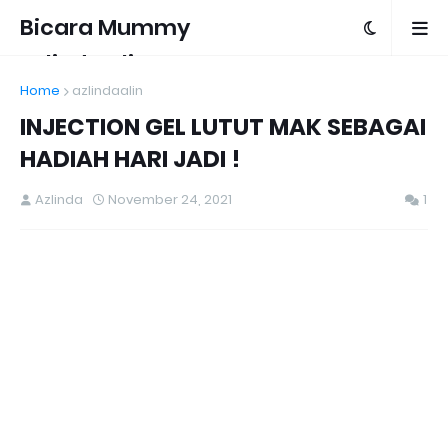
Bicara Mummy
Azlinda Alin
Home
azlindaalin
INJECTION GEL LUTUT MAK SEBAGAI
HADIAH HARI JADI !
Azlinda
November 24, 2021
1