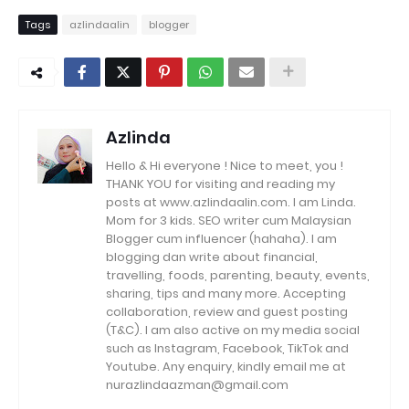
Tags
azlindaalin
blogger
Azlinda
Hello & Hi everyone ! Nice to meet, you !
THANK YOU for visiting and reading my
posts at www.azlindaalin.com. I am Linda.
Mom for 3 kids. SEO writer cum Malaysian
Blogger cum influencer (hahaha). I am
blogging dan write about financial,
travelling, foods, parenting, beauty, events,
sharing, tips and many more. Accepting
collaboration, review and guest posting
(T&C). I am also active on my media social
such as Instagram, Facebook, TikTok and
Youtube. Any enquiry, kindly email me at
nurazlindaazman@gmail.com