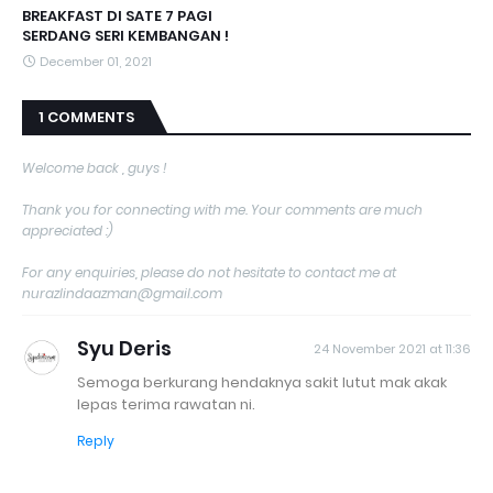
BREAKFAST DI SATE 7 PAGI
SERDANG SERI KEMBANGAN !
December 01, 2021
1 COMMENTS
Welcome back , guys !
Thank you for connecting with me. Your comments are much
appreciated :)
For any enquiries, please do not hesitate to contact me at
nurazlindaazman@gmail.com
Syu Deris
24 November 2021 at 11:36
Semoga berkurang hendaknya sakit lutut mak akak
lepas terima rawatan ni.
Reply