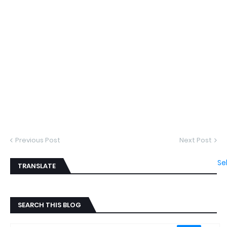
Previous Post
Next Post
Se
TRANSLATE
SEARCH THIS BLOG