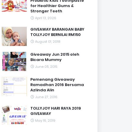
Probiotic Kids Toothpaste
for Healthier Gums &
Stronger Teeth
April 13, 2026
GIVEAWAY BARANGAN BABY
TOLLYJOY BERNILAI RM150
August 01, 2018
Giveaway Jun 2015 oleh
Bicara Mummy
June 05, 2015
Pemenang Giveaway
Ramadhan 2016 Bersama
Azlinda Alin
June 27, 2016
TOLLYJOY HARI RAYA 2019
GIVEAWAY
May 16, 2019