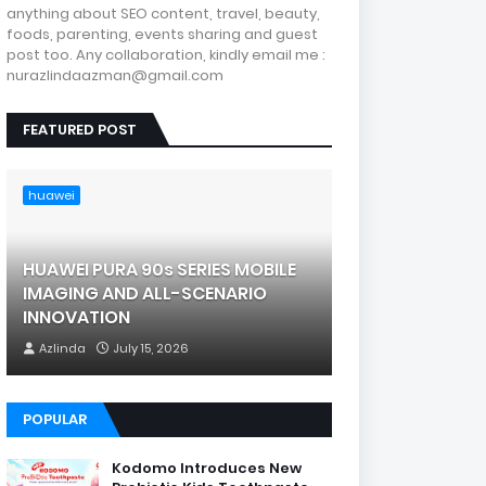
anything about SEO content, travel, beauty,
foods, parenting, events sharing and guest
post too. Any collaboration, kindly email me :
nurazlindaazman@gmail.com
FEATURED POST
huawei
HUAWEI PURA 90s SERIES MOBILE
IMAGING AND ALL-SCENARIO
INNOVATION
Azlinda
July 15, 2026
POPULAR
Kodomo Introduces New