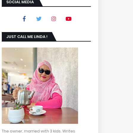
SOCIAL MEDIA
JUST CALL ME LINDA !
The owner, married with 3 kids. Writes