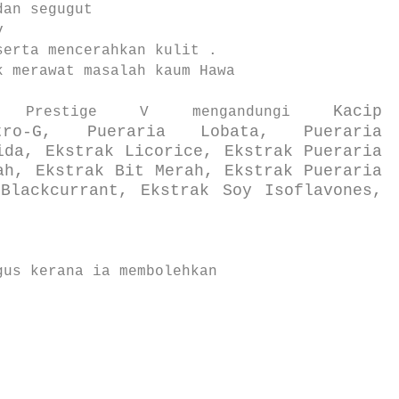
dan segugut
v
serta mencerahkan kulit .
k merawat masalah kaum Hawa
Kacip
an Prestige V mengandungi
stro-G,
Pueraria Lobata,
Pueraria
ida, Ekstrak Licorice, Ekstrak Pueraria
ah, Ekstrak Bit Merah, Ekstrak Pueraria
Blackcurrant, Ekstrak Soy Isoflavones,
gus kerana ia membolehkan