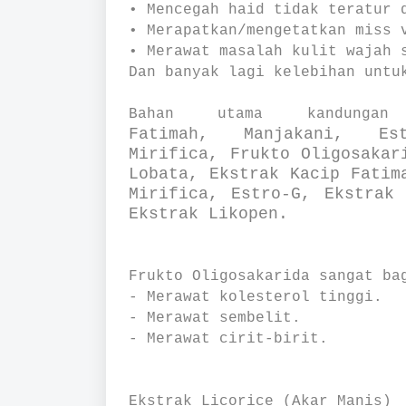
• Mencegah haid tidak teratur 
• Merapatkan/mengetatkan miss 
• Merawat masalah kulit wajah 
Dan banyak lagi kelebihan untu
Bahan utama kandung
Fatimah,
Manjakani,
E
Mirifica,
Frukto Oligosakar
Lobata, Ekstrak Kacip Fatim
Mirifica, Estro-G, Ekstrak 
Ekstrak Likopen.
Frukto Oligosakarida sangat ba
- Merawat kolesterol tinggi.
- Merawat sembelit.
- Merawat cirit-birit.
Ekstrak Licorice (Akar Manis)