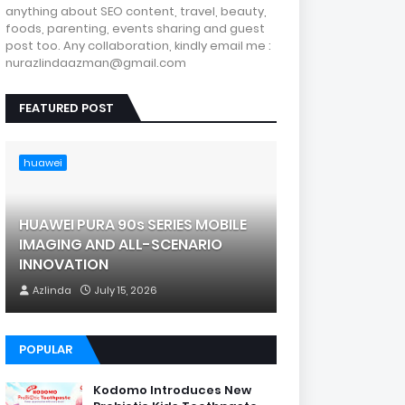
anything about SEO content, travel, beauty,
foods, parenting, events sharing and guest
post too. Any collaboration, kindly email me :
nurazlindaazman@gmail.com
FEATURED POST
huawei
HUAWEI PURA 90s SERIES MOBILE
IMAGING AND ALL-SCENARIO
INNOVATION
Azlinda
July 15, 2026
POPULAR
Kodomo Introduces New