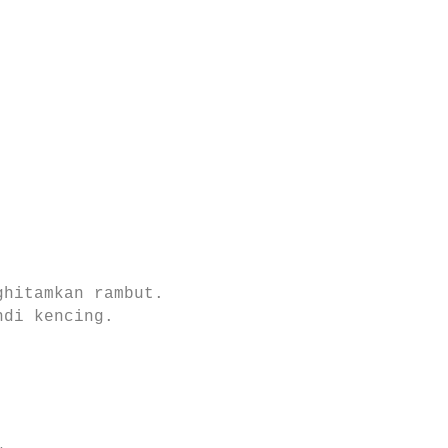
nghitamkan rambut.
undi kencing.