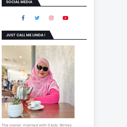
SOCIAL MEDIA
JUST CALL ME LINDA !
The owner, married with 3 kids. Writes