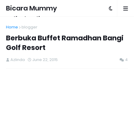
Bicara Mummy
Azlinda Alin
Home
blogger
Berbuka Buffet Ramadhan Bangi
Golf Resort
Azlinda
June 22, 2015
4