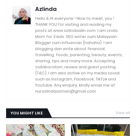
Azlinda
Hello & Hi everyone ! Nice to meet, you !
THANK YOU for visiting and reading my
posts at www.azlindaalin.com. I am Linda.
Mom for 3 kids. SEO writer cum Malaysian
Blogger cum influencer (hahaha). I am
blogging dan write about financial,
travelling, foods, parenting, beauty, events,
sharing, tips and many more. Accepting
collaboration, review and guest posting
(T&C). I am also active on my media social
such as Instagram, Facebook, TikTok and
Youtube. Any enquiry, kindly email me at
nurazlindaazman@gmail.com
YOU MIGHT LIKE
View all