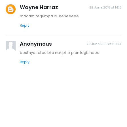
Wayne Harraz
22 June 2015 at 14:18
macam terjumpa la. heheeeee
Reply
Anonymous
23 June 2015 at 09:24
bestnya.. xtau bila nak pi.. x plan lagi.. heee
Reply