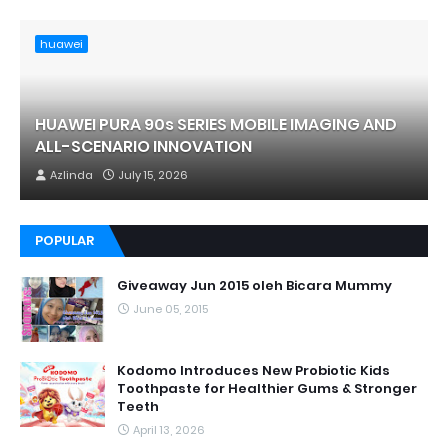
huawei
HUAWEI PURA 90s SERIES MOBILE IMAGING AND
ALL-SCENARIO INNOVATION
Azlinda
July 15, 2026
POPULAR
Giveaway Jun 2015 oleh Bicara Mummy
June 05, 2015
Kodomo Introduces New Probiotic Kids
Toothpaste for Healthier Gums & Stronger
Teeth
April 13, 2026