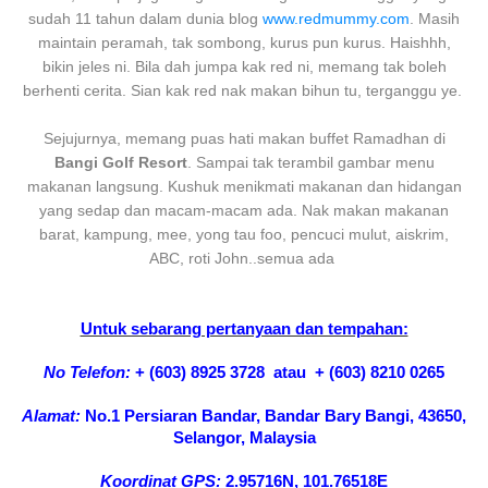
sudah 11 tahun dalam dunia blog
www.redmummy.com
. Masih
maintain peramah, tak sombong, kurus pun kurus. Haishhh,
bikin jeles ni. Bila dah jumpa kak red ni, memang tak boleh
berhenti cerita. Sian kak red nak makan bihun tu, terganggu ye.
Sejujurnya, memang puas hati makan buffet Ramadhan di
Bangi Golf Resort
. Sampai tak terambil gambar menu
makanan langsung. Kushuk menikmati makanan dan hidangan
yang sedap dan macam-macam ada. Nak makan makanan
barat, kampung, mee, yong tau foo, pencuci mulut, aiskrim,
ABC, roti John..semua ada
Untuk sebarang pertanyaan dan tempahan:
No Telefon:
+ (603) 8925 3728 atau + (603) 8210 0265
Alamat:
No.1 Persiaran Bandar, Bandar Bary Bangi, 43650,
Selangor, Malaysia
Koordinat GPS:
2.95716N, 101.76518E