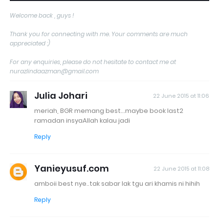
Welcome back , guys !
Thank you for connecting with me. Your comments are much
appreciated :)
For any enquiries, please do not hesitate to contact me at
nurazlindaazman@gmail.com
Julia Johari
22 June 2015 at 11:06
meriah, BGR memang best...maybe book last2
ramadan insyaAllah kalau jadi
Reply
Yanieyusuf.com
22 June 2015 at 11:08
amboii best nye..tak sabar lak tgu ari khamis ni hihih
Reply