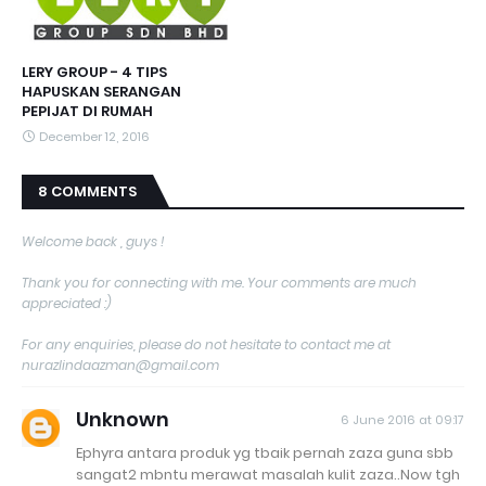
LERY GROUP - 4 TIPS
HAPUSKAN SERANGAN
PEPIJAT DI RUMAH
December 12, 2016
8 COMMENTS
Welcome back , guys !
Thank you for connecting with me. Your comments are much
appreciated :)
For any enquiries, please do not hesitate to contact me at
nurazlindaazman@gmail.com
Unknown
6 June 2016 at 09:17
Ephyra antara produk yg tbaik pernah zaza guna sbb
sangat2 mbntu merawat masalah kulit zaza..Now tgh