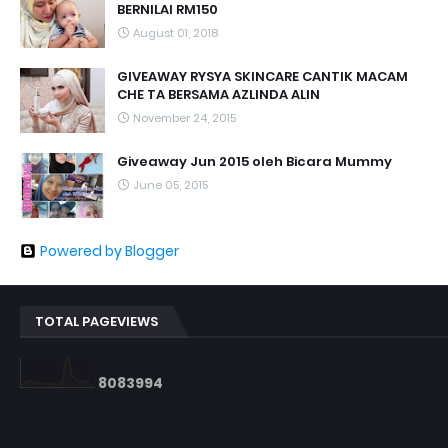
BERNILAI RM150
August 01, 2018
GIVEAWAY RYSYA SKINCARE CANTIK MACAM
CHE TA BERSAMA AZLINDA ALIN
November 24, 2015
Giveaway Jun 2015 oleh Bicara Mummy
June 05, 2015
Powered by Blogger
TOTAL PAGEVIEWS
8
0
8
3
9
9
4