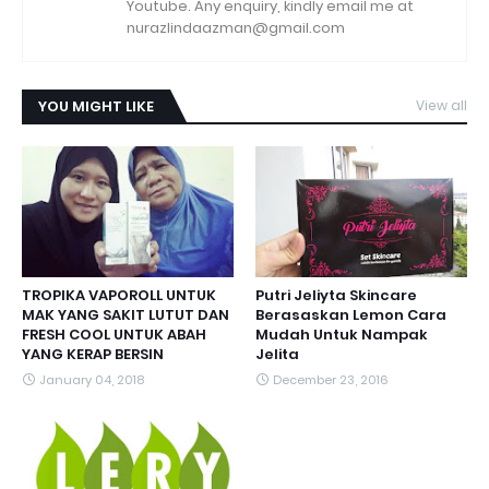
Youtube. Any enquiry, kindly email me at
nurazlindaazman@gmail.com
YOU MIGHT LIKE
View all
TROPIKA VAPOROLL UNTUK
Putri Jeliyta Skincare
MAK YANG SAKIT LUTUT DAN
Berasaskan Lemon Cara
FRESH COOL UNTUK ABAH
Mudah Untuk Nampak
YANG KERAP BERSIN
Jelita
January 04, 2018
December 23, 2016