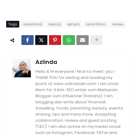
Tags
advertorial
beauty
ephyra
kecantikan
review
Azlinda
Hello & Hi everyone ! Nice to meet, you !
THANK YOU for visiting and reading my
posts at www.azlindaalin.com. I am Linda.
Mom for 3 kids. SEO writer cum Malaysian
Blogger cum influencer (hahaha). I am
blogging dan write about financial,
travelling, foods, parenting, beauty, events,
sharing, tips and many more. Accepting
collaboration, review and guest posting
(T&C). I am also active on my media social
such as Instagram, Facebook, TikTok and