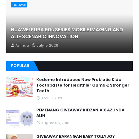
huawei
HUAWEI PURA 90s SERIES MOBILE IMAGING AND
ALL-SCENARIO INNOVATION
Azlinda
July 15, 2026
POPULAR
Kodomo Introduces New Probiotic Kids
Toothpaste for Healthier Gums & Stronger
Teeth
April 13, 2026
PEMENANG GIVEAWAY KIDZANIA X AZLINDA
ALIN
August 06, 2018
GIVEAWAY BARANGAN BABY TOLLYJOY