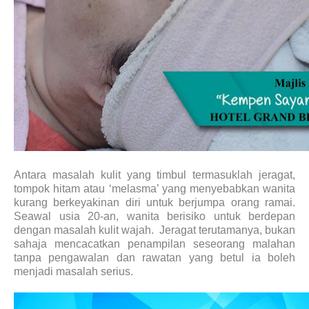
Antara masalah kulit yang timbul termasuklah jeragat,
tompok hitam atau ‘melasma’ yang menyebabkan wanita
kurang berkeyakinan diri untuk berjumpa orang ramai.
Seawal usia 20-an, wanita berisiko untuk berdepan
dengan masalah kulit wajah. Jeragat terutamanya, bukan
sahaja mencacatkan penampilan seseorang malahan
tanpa pengawalan dan rawatan yang betul ia boleh
menjadi masalah serius.