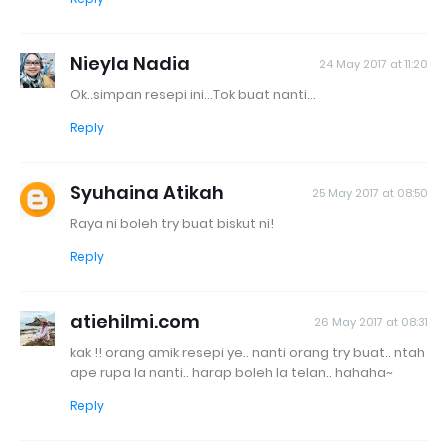
Nieyla Nadia
24 May 2017 at 11:20
Ok..simpan resepi ini...Tok buat nanti...
Reply
Syuhaina Atikah
25 May 2017 at 08:50
Raya ni boleh try buat biskut ni!
Reply
atiehilmi.com
26 May 2017 at 08:31
kak !! orang amik resepi ye.. nanti orang try buat.. ntah
ape rupa la nanti.. harap boleh la telan.. hahaha~
Reply