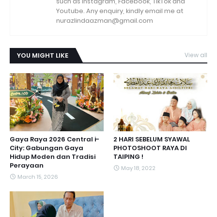
such as Instagram, Facebook, TikTok and
Youtube. Any enquiry, kindly email me at
nurazlindaazman@gmail.com
YOU MIGHT LIKE
View all
Gaya Raya 2026 Central i-
2 HARI SEBELUM SYAWAL
City: Gabungan Gaya
PHOTOSHOOT RAYA DI
Hidup Moden dan Tradisi
TAIPING !
Perayaan
May 18, 2022
March 15, 2026