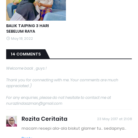
BALIK TAIPING 3 HARI
SEBELUM RAYA
May 18, 2022
14 COMMENTS
Welcome back , guys !
Thank you for connecting with me. Your comments are much
appreciated :)
For any enquiries, please do not hesitate to contact me at
nurazlindaazman@gmail.com
Rozita Ceritaita
23 May 2017 at 21:08
macam resepi ala-ala biskut glamer tu.. sedapnya..