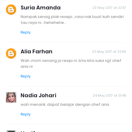
Suria Amanda
23 May 2017 at 22:57
Nampak senag plak resepi...rasa nak buat kuih sendiri
tau raya ni...hehehehe...
Reply
Alia Farhan
23 May 2017 at 23:59
Wah..mcm senang ja resipi ni..btw kita suka sgt chef
anis ni
Reply
Nadia Johari
24 May 2017 at 01:48
wah menarik..dapat belajar dengan chef anis
Reply