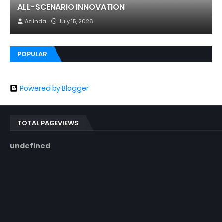
ALL-SCENARIO INNOVATION
Azlinda
July 15, 2026
POPULAR
Powered by Blogger
TOTAL PAGEVIEWS
u
n
d
e
f
i
n
e
d