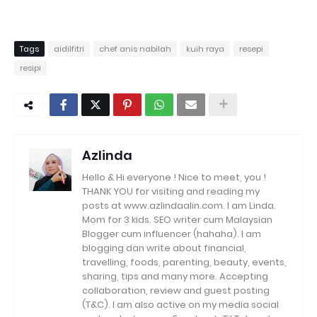
Tags
aidilfitri
chef anis nabilah
kuih raya
resepi
resipi
Azlinda
Hello & Hi everyone ! Nice to meet, you !
THANK YOU for visiting and reading my
posts at www.azlindaalin.com. I am Linda.
Mom for 3 kids. SEO writer cum Malaysian
Blogger cum influencer (hahaha). I am
blogging dan write about financial,
travelling, foods, parenting, beauty, events,
sharing, tips and many more. Accepting
collaboration, review and guest posting
(T&C). I am also active on my media social