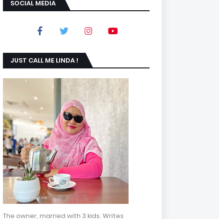
SOCIAL MEDIA
JUST CALL ME LINDA !
The owner, married with 3 kids. Writes