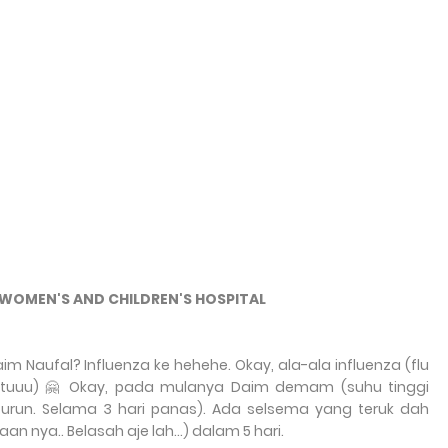
 WOMEN'S AND CHILDREN'S HOSPITAL
 Naufal? Influenza ke hehehe. Okay, ala-ala influenza (flu
angituuu) 🤗 Okay, pada mulanya Daim demam (suhu tinggi
urun. Selama 3 hari panas). Ada selsema yang teruk dah
 nya.. Belasah aje lah...) dalam 5 hari.