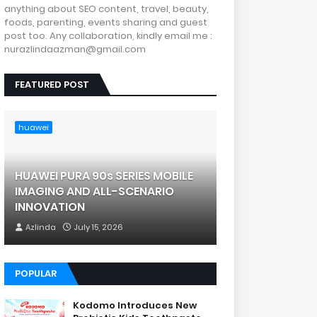
anything about SEO content, travel, beauty,
foods, parenting, events sharing and guest
post too. Any collaboration, kindly email me :
nurazlindaazman@gmail.com
FEATURED POST
huawei
HUAWEI PURA 90s SERIES MOBILE
IMAGING AND ALL-SCENARIO
INNOVATION
Azlinda
July 15, 2026
POPULAR
Kodomo Introduces New