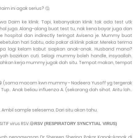
m ini agak serius? 🤔
aim ke klinik. Tapi, kebanyakan klinik tak ada test utk
hal juga. Alang-alang buat test tu, nak kena bayar juga dan
e hospital dan indirectly teringat Avisena je. Mummy buat
Kebetulan hari Sabtu, ada pakar di klinik pakar. Mereka terima
, apa lagi kelam kabut siapkan anak-anak. Husband mana?
yah bazirkan cuti. Selagi mummy boleh handle, insyaallah.
dahkan kerja mummy jugak dah situ. Tempat makan, tempat
ga😁 (sama macam kwn mummy - Nadeera Yusoff yg tergerak
Tup.. Anak beliau influenza A. (sekarang dah sihat. Aritu lah..
)
t. Ambil sample selesema. Dari situ akan tahu.
ITIF virus RSV.😅
RSV (RESPIRATORY SYNCYTIAL VIRUS)
bawah pengawasan Dr Shereen Sherina Pakar Kanak-kanak di