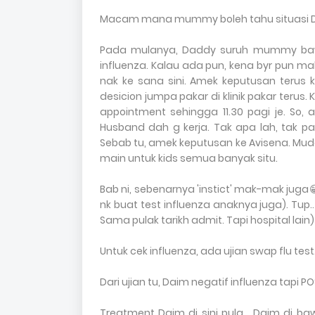
Macam mana mummy boleh tahu situasi Dai
Pada mulanya, Daddy suruh mummy bawa D
influenza. Kalau ada pun, kena byr pun ma
nak ke sana sini. Amek keputusan terus k
desicion jumpa pakar di klinik pakar terus. 
appointment sehingga 11.30 pagi je. So
Husband dah g kerja. Tak apa lah, tak pa
Sebab tu, amek keputusan ke Avisena. Mu
main untuk kids semua banyak situ.
Bab ni, sebenarnya 'instict' mak-mak ju
nk buat test influenza anaknya juga). Tup.. 
Sama pulak tarikh admit. Tapi hospital lain
Untuk cek influenza, ada ujian swap flu tes
Dari ujian tu, Daim negatif influenza tapi POS
Treatment Daim di sini pula... Daim di 